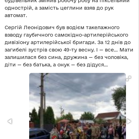
будівельник змінив робочу робу на піксельний
однострій, а замість цеглини взяв до рук
автомат.
Сергій Леонідович був водієм такелажного
взводу гаубичного самохідно-артилерійського
дивізіону артилерійської бригади. За 12 днів до
загибелі зустрів свою 49-ту весну. І — все… Мати
залишилася без сина, дружина — без чоловіка,
діти — без батька, а онук — без дідуся…