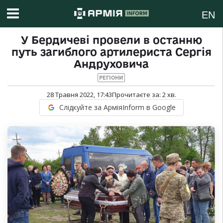
EN
У Бердичеві провели в останню
путь загиблого артилериста Сергія
Андруховича
РЕГІОНИ
28 Травня 2022, 17:43
Прочитаєте за:
2
хв.
Слідкуйте за АрміяInform в Google