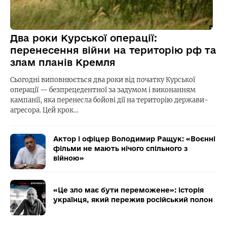
Два роки Курської операції:
перенесення війни на територію рф та
злам планів Кремля
Сьогодні виповнюється два роки від початку Курської
операції — безпрецедентної за задумом і виконанням
кампанії, яка перенесла бойові дії на територію держави-
агресора. Цей крок…
Актор і офіцер Володимир Ращук: «Воєнні
фільми не мають нічого спільного з
війною»
«Це зло має бути переможене»: історія
українця, який пережив російський полон