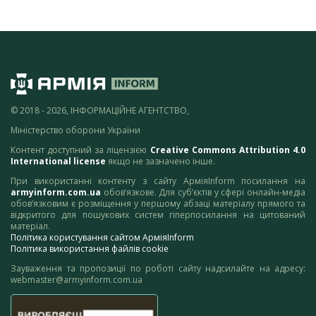
© 2018 - 2026, ІНФОРМАЦІЙНЕ АГЕНТСТВО,
Міністерство оборони України
Контент доступний за ліцензією
Creative Commons Attribution 4.0
International license
якщо не зазначено інше.
При використанні контенту з сайту АрміяInform посилання на
armyinform.com.ua
обов’язкове. Для суб’єктів у сфері онлайн-медіа
обов’язковим є розміщення у першому абзаці матеріалу прямого та
відкритого для пошукових систем гіперпосилання на цитований
матеріал.
Політика користування сайтом АрміяInform
Політика використання файлів cookie
Зауваження та пропозиції по роботі сайту надсилайте на адресу:
webmaster@armyinform.com.ua