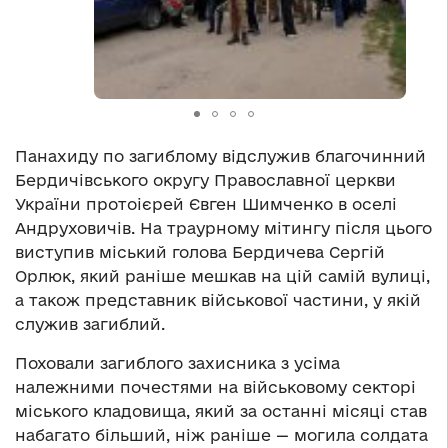
Панахиду по загиблому відслужив благочинний
Бердичівського округу Православної церкви
України протоієрей Євген Шимченко в оселі
Андруховичів. На траурному мітингу після цього
виступив міський голова Бердичева Сергій
Орлюк, який раніше мешкав на цій самій вулиці,
а також представник військової частини, у якій
служив загиблий.
Поховали загиблого захисника з усіма
належними почестями на військовому секторі
міського кладовища, який за останні місяці став
набагато більший, ніж раніше — могила солдата