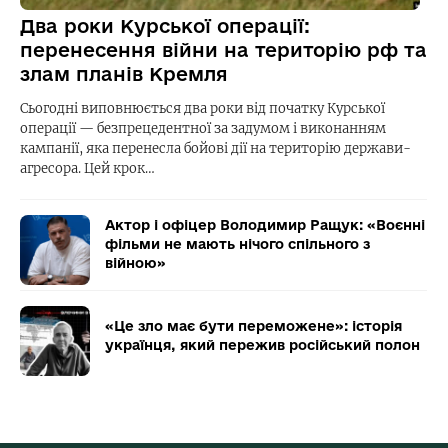
Два роки Курської операції:
перенесення війни на територію рф та
злам планів Кремля
Сьогодні виповнюється два роки від початку Курської
операції — безпрецедентної за задумом і виконанням
кампанії, яка перенесла бойові дії на територію держави-
агресора. Цей крок…
Актор і офіцер Володимир Ращук: «Воєнні
фільми не мають нічого спільного з
війною»
«Це зло має бути переможене»: історія
українця, який пережив російський полон