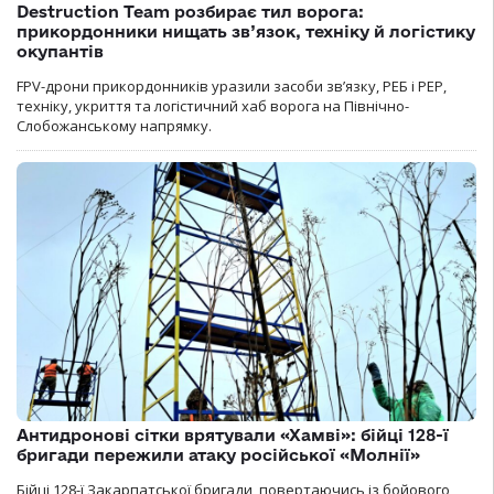
Destruction Team розбирає тил ворога:
прикордонники нищать зв’язок, техніку й логістику
окупантів
FPV-дрони прикордонників уразили засоби зв’язку, РЕБ і РЕР,
техніку, укриття та логістичний хаб ворога на Північно-
Слобожанському напрямку.
Антидронові сітки врятували «Хамві»: бійці 128-ї
бригади пережили атаку російської «Молнії»
Бійці 128-ї Закарпатської бригади, повертаючись із бойового