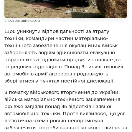
ілюстративне фото
Щоб уникнути відповідальності за втрату
техніки, командири частин матеріально-
технічного забезпечення окупаційних військ
забороняють водіям здійснювати евакуацію
поранених та підвозити продукти і пальне до
передових підрозділів. Понад 3 тисячі тилових
автомобілів армії агресора продовжують
зберігатися у пунктах постійної дислокації.
З початку військового вторгнення до України,
війська матеріально-технічного забезпечення
рф вже задіяли понад 45 відсотків наявної
автомобільної техніки. Проте виявилося, що уся
логістична схема росіян неспроможна
забезпечити потреби значної кількості військ на