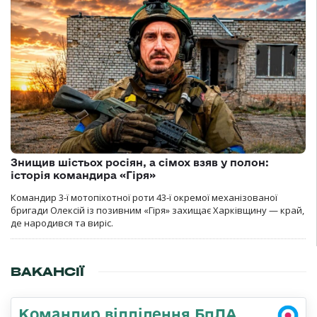
Знищив шістьох росіян, а сімох взяв у полон:
історія командира «Гіря»
Командир 3-ї мотопіхотної роти 43-ї окремої механізованої
бригади Олексій із позивним «Гіря» захищає Харківщину — край,
де народився та виріс.
ВАКАНСІЇ
Командир відділення БпЛА