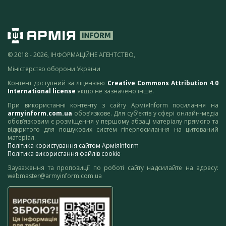
© 2018 - 2026, ІНФОРМАЦІЙНЕ АГЕНТСТВО,
Міністерство оборони України
Контент доступний за ліцензією
Creative Commons Attribution 4.0
International license
якщо не зазначено інше.
При використанні контенту з сайту АрміяInform посилання на
armyinform.com.ua
обов’язкове. Для суб’єктів у сфері онлайн-медіа
обов’язковим є розміщення у першому абзаці матеріалу прямого та
відкритого для пошукових систем гіперпосилання на цитований
матеріал.
Політика користування сайтом АрміяInform
Політика використання файлів cookie
Зауваження та пропозиції по роботі сайту надсилайте на адресу:
webmaster@armyinform.com.ua