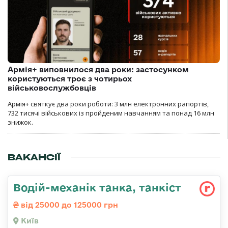
Армія+ виповнилося два роки: застосунком
користуються троє з чотирьох
військовослужбовців
Армія+ святкує два роки роботи: 3 млн електронних рапортів,
732 тисячі військових із пройденим навчанням та понад 16 млн
знижок.
ВАКАНСІЇ
Водій-механік танка, танкіст
від 25000 до 125000 грн
Київ