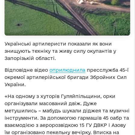
Українські артилеристи показали як вони
знищують техніку та живу силу окупантів у
Запорізькій області.
Відповідне відео
оприлюднила
пресслужба 45-ї
окремої артилерійської бригади Збройних Сил
України.
«На одному з хуторів Гуляйпільщини, орки
організували масований двіж. Дуже
метушились – мабудь шукали діджея та музичні
інструменти. За допомогою гармашів 45 оабр та
взаємодією з аеророзвідкою 15 ГУ ДВКР і Азову
їм організовано пекельну вечірку. Вписка на