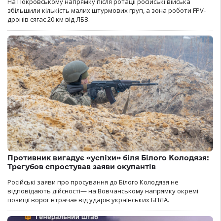
На Покровському напрямку після ротації російські війська
збільшили кількість малих штурмових груп, а зона роботи FPV-
дронів сягає 20 км від ЛБЗ.
Противник вигадує «успіхи» біля Білого Колодязя:
Трегубов спростував заяви окупантів
Російські заяви про просування до Білого Колодязя не
відповідають дійсності— на Вовчанському напрямку окремі
позиції ворог втрачає від ударів українських БПЛА.