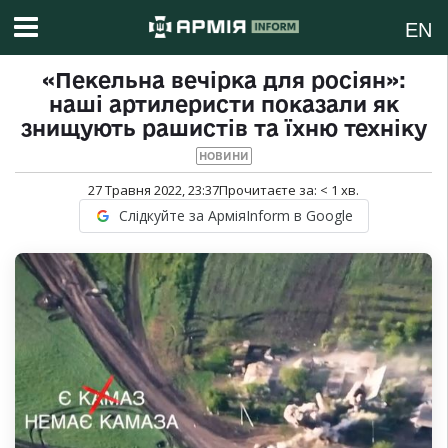
EN
«Пекельна вечірка для росіян»:
наші артилеристи показали як
знищують рашистів та їхню техніку
НОВИНИ
27 Травня 2022, 23:37
Прочитаєте за:
< 1
хв.
Слідкуйте за АрміяInform в Google