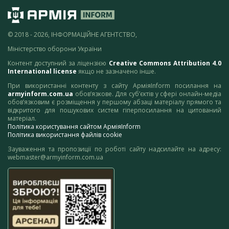
© 2018 - 2026, ІНФОРМАЦІЙНЕ АГЕНТСТВО,
Міністерство оборони України
Контент доступний за ліцензією
Creative Commons Attribution 4.0
International license
якщо не зазначено інше.
При використанні контенту з сайту АрміяInform посилання на
armyinform.com.ua
обов’язкове. Для суб’єктів у сфері онлайн-медіа
обов’язковим є розміщення у першому абзаці матеріалу прямого та
відкритого для пошукових систем гіперпосилання на цитований
матеріал.
Політика користування сайтом АрміяInform
Політика використання файлів cookie
Зауваження та пропозиції по роботі сайту надсилайте на адресу:
webmaster@armyinform.com.ua