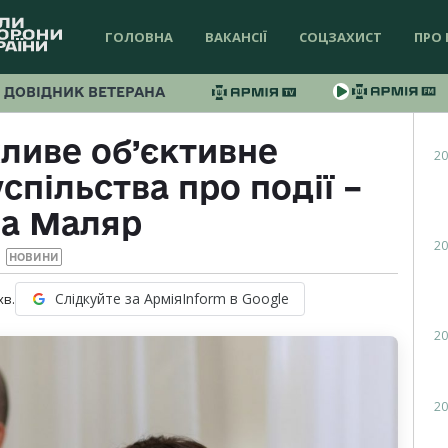
ГОЛОВНА
ВАКАНСІЇ
СОЦЗАХИСТ
ПРО 
ДОВІДНИК ВЕТЕРАНА
жливе об’єктивне
20
пільства про події –
на Маляр
20
НОВИНИ
Слідкуйте за АрміяInform в Google
хв.
20
20