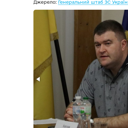
Джерело:
Генеральний штаб ЗС Украї