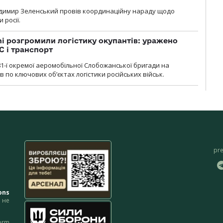
димир Зеленський провів координаційну нараду щодо
 росії.
i розгромили логістику окупантів: уражено
С і транспорт
1-ї окремої аеромобільної Слобожанської бригади на
 по ключових об’єктах логістики російських військ.
pr
ons
не
orm