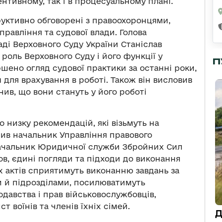
нтивному, так і в процесуальному плані.
уктивно обговорені з правоохоронцями,
правління та судової влади. Голова
аді Верховного Суду України Станіслав
оль Верховного Суду і його функції у
П
шено огляд судової практики за останні роки,
для врахування в роботі. Також він висловив
нив, що вони стануть у його роботі
 низку рекомендацій, які візьмуть на
чив начальник Управління правового
начальник Юридичної служби Збройних Сил
в, єдині погляди та підходи до виконання
 актів сприятимуть виконанню завдань за
 й підрозділами, посилюватимуть
одавства і прав військовослужбовців,
т воїнів та членів їхніх сімей.
Д