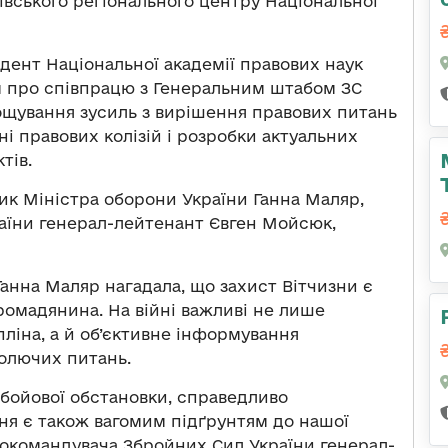
ївського регіонального центру Національної
ент Національної академії правових наук
 про співпрацю з Генеральним штабом ЗС
рощування зусиль з вирішення правових питань
ні правових колізій і розробки актуальних
тів.
ник Міністра оборони України Ганна Маляр,
аїни генерал-лейтенант Євген Мойсюк,
анна Маляр нагадала, що захист Вітчизни є
ромадянина. На війні важливі не лише
ліна, а й об’єктивне інформування
 болючих питань.
бойової обстановки, справедливо
ня є також вагомим підґрунтям до нашої
внокомандувача Збройних Сил України генерал-