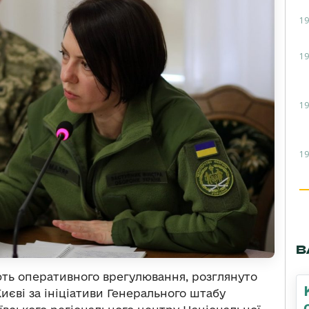
19
19
19
19
В
ють оперативного врегулювання, розглянуто
Києві за ініціативи Генерального штабу