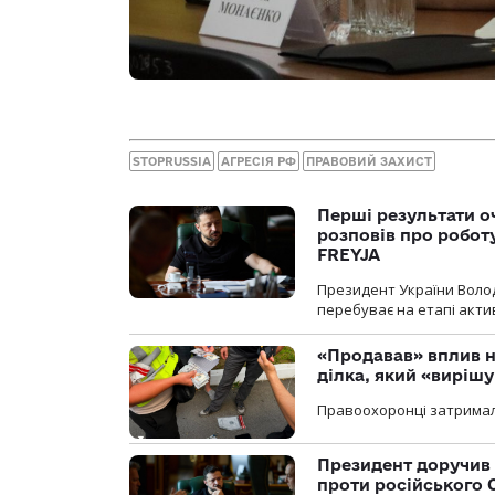
STOPRUSSIA
АГРЕСІЯ РФ
ПРАВОВИЙ ЗАХИСТ
Перші результати о
розповів про робот
FREYJA
Президент України Воло
перебуває на етапі актив
«Продавав» вплив н
ділка, який «виріш
Правоохоронці затримал
Президент доручив 
проти російського