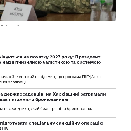
чікуються на початку 2027 року: Президент
у над вітчизняною балістикою та системою
димир Зеленський повідомив, що програма FREYJA вже
ної реалізації.
а держпосадовців: на Харківщині затримали
ував питання» з бронюванням
и посередника, який брав гроші за бронювання.
підготувати спеціальну санкційну операцію
 ОПК