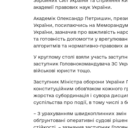
Збройних Сил України та сприяння Ки
академії правових наук України.
Академік Олександр Петришин, презид
України, посилаючись на Меморандум
України, зазначив про важливість на
та готовність допомогти у врегулюван
алгоритмів та нормативно-правових ак
У круглому столі взяли участь заступ
заступник Головнокомандувача ЗС Укр
військові юристи тощо.
Заступник Міністра оборони України Г
конституційним обов’язком кожного г
жорстка субординація і сувора дисцип
суспільства про події, в тому числі з
– З урахуванням швидкоплинних змін 
обґрунтовані оперативні судові рішен
стійкості, – зазначив заступник Голо