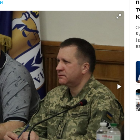
п
ни
т
К
С
К
і 
н