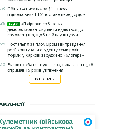
:53
Обіцяв «списати» за $11 тисяч:
підполковник НГУ постане перед судом
:36
«Підірвали собі ноги» —
АУДІО
деморалізовані окупанти вдаються до
самокаліцтва, щоб не йти у штурми
:28
Ностальгія за пломбіром і виправдання
росії коштували студенту семи років
тюрми: у Харкові засуджено «блогера»
:10
Викрито «батюшку» — зрадника: агент фсб
отримав 15 років ув’язнення
ВСІ НОВИНИ
АКАНСІЇ
Кулеметник (військова
служба за контрактом)