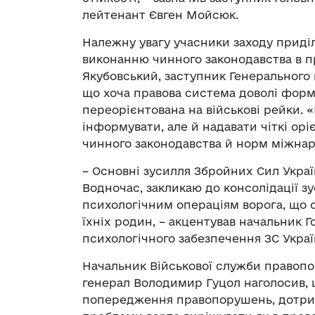
лейтенант Євген Мойсюк.
Належну увагу учасники заходу приді
виконанню чинного законодавства в п
Якубовський, заступник Генерального 
що хоча правова система доволі форма
переорієнтована на військові рейки. 
інформувати, але й надавати чіткі ор
чинного законодавства й норм міжнаро
– Основні зусилля Збройних Сил Украї
Водночас, закликаю до консолідації з
психологічним операціям ворога, що с
їхніх родин, – акцентував начальник 
психологічного забезпечення ЗС Укра
Начальник Військової служби правопо
генерал Володимир Гуцол наголосив, 
попередження правопорушень, дотрим