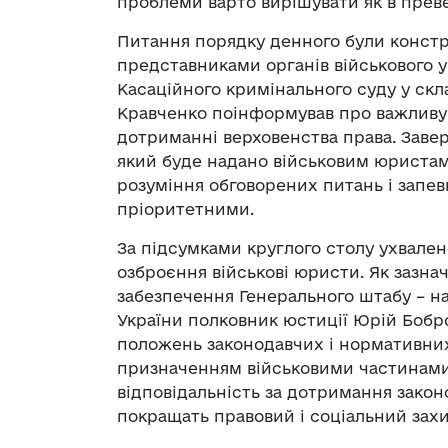
проблеми варто вирішувати як в преве
Питання порядку денного були констр
представниками органів військового у
Касаційного кримінального суду у скл
Кравченко поінформував про важливу р
дотриманні верховенства права. Завер
який буде надано військовим юристам 
розуміння обговорених питань і запев
пріоритетними.
За підсумками круглого столу ухвалено
озброєння військові юристи. Як зазна
забезпечення Генерального штабу – 
України полковник юстиції Юрій Бобро
положень законодавчих і нормативних
призначенням військовими частинами
відповідальність за дотримання закон
покращать правовий і соціальний захис