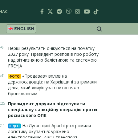
НАС
ENGLISH
:51
Перші результати очікуються на початку
2027 року: Президент розповів про роботу
над вітчизняною балістикою та системою
FREYJA
:41
«Продавав» вплив на
ФОТО
держпосадовців: на Харківщині затримали
ділка, який «вирішував питання» з
бронюванням
:25
Президент доручив підготувати
спеціальну санкційну операцію проти
російського ОПК
:11
На Луганщині Apachi розгромили
ВІДЕО
логістику окупантів: уражено
електростанцію, АЗС і транспорт