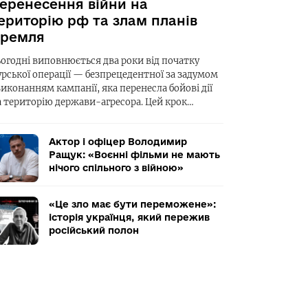
еренесення війни на
ериторію рф та злам планів
ремля
ьогодні виповнюється два роки від початку
урської операції — безпрецедентної за задумом
виконанням кампанії, яка перенесла бойові дії
а територію держави-агресора. Цей крок…
Актор і офіцер Володимир
Ращук: «Воєнні фільми не мають
нічого спільного з війною»
«Це зло має бути переможене»:
історія українця, який пережив
російський полон