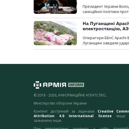
Президент України Воло
санкційної політики проти
На Луганщині Apach
електростанцію, АЗ
Оператори ББпС Apachi 8
Луганщині завдали ударів
© 2018 - 2026, ІНФОРМАЦІЙНЕ АГЕНТСТВО,
Міністерство оборони України
Контент доступний за ліцензією
Creative Comm
Attribution 4.0 International license
якщо 
зазначено інше.
При використанні контенту з сайту АрміяInf