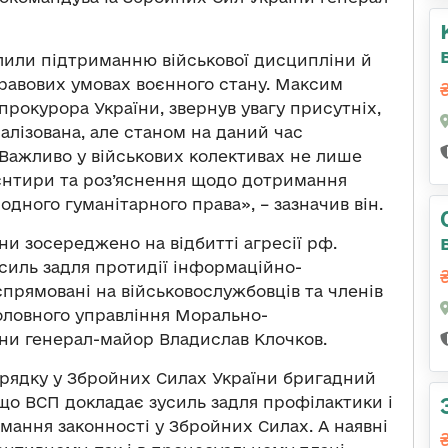
лили підтриманню військової дисципліни й
равових умовах воєнного стану. Максим
прокурора України, звернув увагу присутніх,
лізована, але станом на даний час
«Важливо у військових колективах не лише
ієнтири та роз’яснення щодо дотримання
дного гуманітарного права», – зазначив він.
ни зосереджено на відбитті агресії рф.
усиль задля протидії інформаційно-
прямовані на військовослужбовців та членів
Головного управління Морально-
їни генерал-майор Владислав Клочков.
рядку у Збройних Силах України бригадний
що ВСП докладає зусиль задля профілактики і
ання законності у Збройних Силах. А наявні