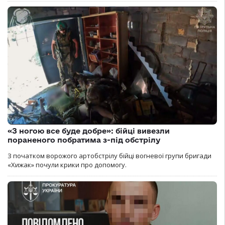
«З ногою все буде добре»: бійці вивезли
пораненого побратима з-під обстрілу
З початком ворожого артобстрілу бійці вогневої групи бригади
«Хижак» почули крики про допомогу.