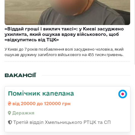
«Віддай гроші і виклич таксі»: у Києві засуджено
ухилянта, який ошукав вдову військового, щоб
«відкупитись від ТЦК»
У Києві до 7 років позбавлення волі засуджено чоловіка, який
ошукав дружину загиблого військового на 455 тисяч гривень.
ВАКАНСІЇ
Помічник капелана
від 20000 до 120000 грн
Деражня
Третій відділ Хмельницького РТЦК та СП