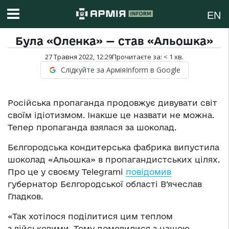
EN
Була «Оленка» — став «Альошка»
27 Травня 2022, 12:29
Прочитаєте за:
< 1
хв.
Слідкуйте за АрміяInform в Google
Російська пропаганда продовжує дивувати світ
своїм ідіотизмом. Інакше це назвати не можна.
Тепер пропаганда взялася за шоколад.
Бєлгородська кондитерська фабрика випустила
шоколад «Альошка» в пропагандистських цілях.
Про це у своєму Telegramі
повідомив
губернатор Бєлгородської області В’ячеслав
Гладков.
«Так хотілося поділитися цим теплом
з військовими. Тому домовилися з нашою