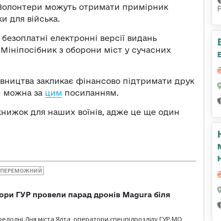
Волонтери можуть отримати примірник
и для війська.
безоплатні електронні версії видань
 «Мініпосібник з оборони міст у сучасних
вництва закликає фінансово підтримати друк
и можна за
цим
посиланням.
книжок для наших воїнів, адже це ще один
НЕПЕРЕМОЖНИЙ
ори ГУР провели парад дронів Magura біля
ередодні Дня міста Ялта, оператори спецпідрозділу ГУР МО