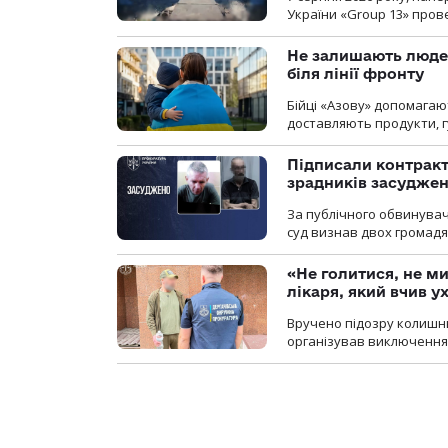
України «Group 13» про
Не залишають люде
біля лінії фронту
Бійці «Азову» допомага
доставляють продукти, 
Підписали контракти
зрадників засуджено
За публічного обвинува
суд визнав двох громадя
«Не голитися, не ми
лікаря, який вчив 
Вручено підозру колишнь
організував виключення 