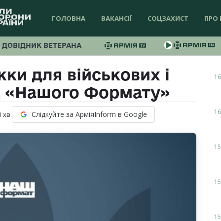
ГОЛОВНА
ВАКАНСІЇ
СОЦЗАХИСТ
ПРО 
ДОВІДНИК ВЕТЕРАНА
ки для військових і
16
д «Нашого Формату»
16
Слідкуйте за АрміяInform в Google
1
хв.
15
15
15