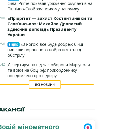
сила: Prime показав ураження окупантів на
Північно-Слобожанському напрямку
:00
«Пріорітет — захист Костянтинівки та
Слов’янська»: Михайло Драпатий
здійснив доповідь Президенту
України
:56
«З ногою все буде добре»: бійці
ВІДЕО
вивезли пораненого побратима з-під
обстрілу
:42
Дезертирував під час оборони Маріуполя
та воює на боці рф: прикордоннику
повідомлено про підозру
ВСІ НОВИНИ
АКАНСІЇ
Водій мінометного