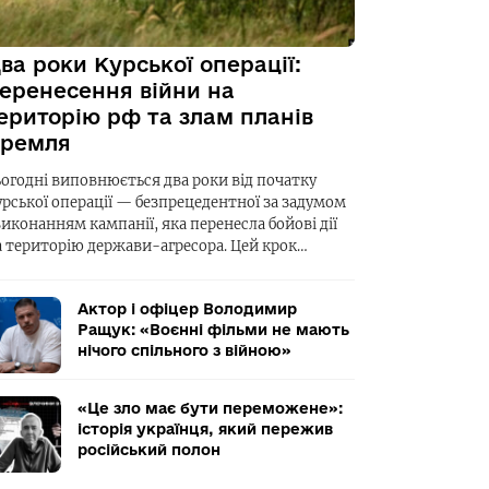
ва роки Курської операції:
еренесення війни на
ериторію рф та злам планів
ремля
ьогодні виповнюється два роки від початку
урської операції — безпрецедентної за задумом
виконанням кампанії, яка перенесла бойові дії
а територію держави-агресора. Цей крок…
Актор і офіцер Володимир
Ращук: «Воєнні фільми не мають
нічого спільного з війною»
«Це зло має бути переможене»:
історія українця, який пережив
російський полон