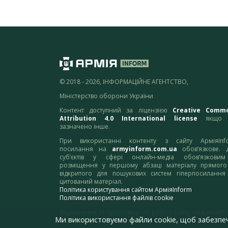
© 2018 - 2026, ІНФОРМАЦІЙНЕ АГЕНТСТВО,
Міністерство оборони України
Контент доступний за ліцензією
Creative Comm
Attribution 4.0 International license
якщо 
зазначено інше.
При використанні контенту з сайту АрміяInf
посилання на
armyinform.com.ua
обов’язкове. 
суб’єктів у сфері онлайн-медіа обов’язкови
розміщення у першому абзаці матеріалу прямого
відкритого для пошукових систем гіперпосилання
цитований матеріал.
Політика користування сайтом АрміяInform
Політика використання файлів cookie
Зауваження та пропозиції по роботі сайту надсилайте
Ми використовуємо файли cookie, щоб забезпе
адресу:
webmaster@armyinform.com.ua