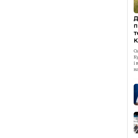
Д
п
т
К
С
К
і 
н