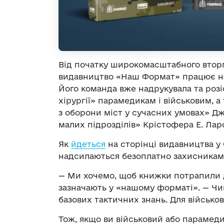
Від початку широкомасштабного вторг
видавництво «Наш Формат» працює над
Його команда вже надрукувала та розі
хірургії» парамедикам і військовим, а
з оборони міст у сучасних умовах» Дж
малих підрозділів» Крістофера Е. Лар
Як
йдеться
на сторінці видавництва у 
надсилаються безоплатно захисникам і
— Ми хочемо, щоб книжки потрапили до
зазначають у «нашому форматі». — Чи
базових тактичних знань. Для військо
Тож, якщо ви військовий або парамед