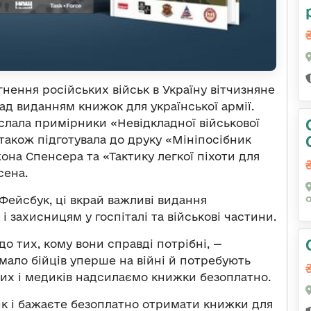
нення російських військ в Україну вітчизняне
 виданням книжок для української армії.
слала примірники «Невідкладної військової
 також підготувала до друку «Мініпосібник
она Спенсера та «Тактику легкої піхоти для
сена.
Фейсбук, ці вкрай важливі видання
 захисницям у госпіталі та військові частини.
 тих, кому вони справді потрібні, —
мало бійців уперше на війні й потребують
вих і медиків надсилаємо книжки безоплатно.
ик і бажаєте безоплатно отримати книжки для