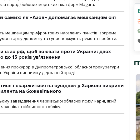
вели парад бойових морських платформ Magura.
й самих: як «Азов» допомагає мешканцям сіл
ють мешканцям прифронтових населених пунктів, зокрема
гуманітарну допомогу та супроводжують ремонтні роботи.
 із зс рф, щоб воювати проти України: двох
 до 15 років ув’язнення
П
чення прокурорів Дніпропетровської обласної прокуратури
н України винними у державній зраді.
тися і скаржитися на сусідів»: у Харкові викрили
ухилянта на божевільного
ому заввідділення Харківської обласної психлікарні, який
чоловіка з військового обліку.