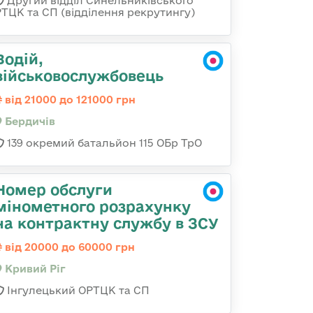
Другий відділ Синельниківського
РТЦК та СП (відділення рекрутингу)
Водій,
військовослужбовець
від 21000 до 121000 грн
Бердичів
139 окремий батальйон 115 ОБр ТрО
Номер обслуги
мінометного розрахунку
на контрактну службу в ЗСУ
від 20000 до 60000 грн
Кривий Ріг
Інгулецький ОРТЦК та СП