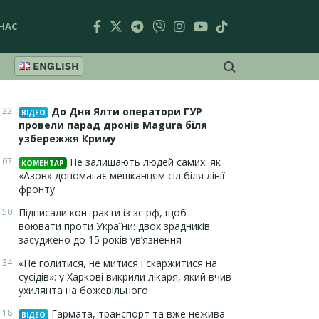
НАС
ENGLISH
:22
До Дня Ялти оператори ГУР
ВІДЕО
провели парад дронів Magura біля
узбережжя Криму
:07
Не залишають людей самих: як
КОМЕНТАР
«Азов» допомагає мешканцям сіл біля лінії
фронту
:50
Підписали контракти із зс рф, щоб
воювати проти України: двох зрадників
засуджено до 15 років ув’язнення
:34
«Не голитися, не митися і скаржитися на
сусідів»: у Харкові викрили лікаря, який вчив
ухилянта на божевільного
:18
Гармата, транспорт та вже нежива
ВІДЕО