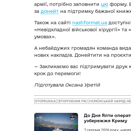
армії, потрібно заповнити
цю
форму. 
за
донейт
на підтримку бажаної книжк
Також на сайті
nashformat.ua
доступні 
«Невідкладної військової хірургії» та
умовах».
А небайдужих громадян команда вида
нових накладів. Донейтити на проєкт
— Закликаємо вас підтримувати друк 
крок до перемоги!
Підготувала Оксана Уретій
STOPRUSSIA
ВТОРГНЕННЯ РФ
УКРАЇНСЬКИЙ НАРОД 
До Дня Ялти операт
узбережжя Криму
7 серпня 2026 року, нап