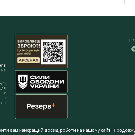
pr
ons
не
orm
Для
м є
 та
 на
 на
чити вам найкращий досвід роботи на нашому сайті. Продовжу