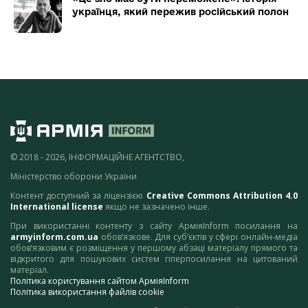
українця, який пережив російський полон
© 2018 - 2026, ІНФОРМАЦІЙНЕ АГЕНТСТВО,
Міністерство оборони України
Контент доступний за ліцензією
Creative Commons Attribution 4.0
International license
якщо не зазначено інше.
При використанні контенту з сайту АрміяInform посилання на
armyinform.com.ua
обов’язкове. Для суб’єктів у сфері онлайн-медіа
обов’язковим є розміщення у першому абзаці матеріалу прямого та
відкритого для пошукових систем гіперпосилання на цитований
матеріал.
Політика користування сайтом АрміяInform
Політика використання файлів cookie