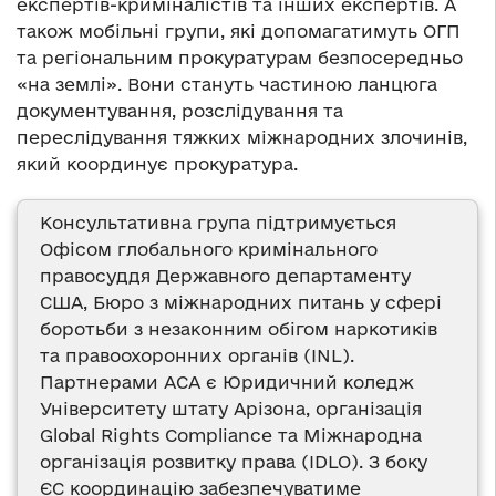
експертів-криміналістів та інших експертів. А
також мобільні групи, які допомагатимуть ОГП
та регіональним прокуратурам безпосередньо
«на землі». Вони стануть частиною ланцюга
документування, розслідування та
переслідування тяжких міжнародних злочинів,
який координує прокуратура.
Консультативна група підтримується
Офісом глобального кримінального
правосуддя Державного департаменту
США, Бюро з міжнародних питань у сфері
боротьби з незаконним обігом наркотиків
та правоохоронних органів (INL).
Партнерами ACA є Юридичний коледж
Університету штату Арізона, організація
Global Rights Compliance та Міжнародна
організація розвитку права (IDLO). З боку
ЄС координацію забезпечуватиме