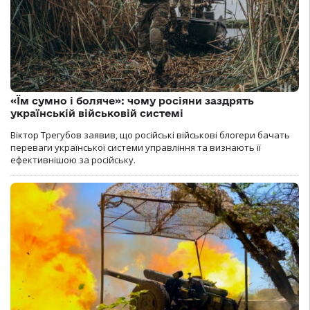
«Їм сумно і боляче»: чому росіяни заздрять
українській військовій системі
Віктор Трегубов заявив, що російські військові блогери бачать
переваги української системи управління та визнають її
ефективнішою за російську.