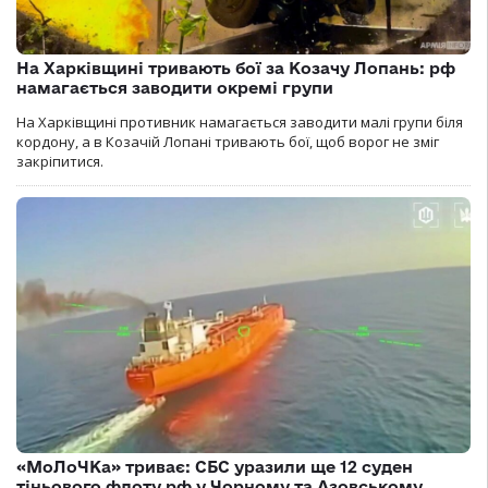
На Харківщині тривають бої за Козачу Лопань: рф
намагається заводити окремі групи
На Харківщині противник намагається заводити малі групи біля
кордону, а в Козачій Лопані тривають бої, щоб ворог не зміг
закріпитися.
«МоЛоЧКа» триває: СБС уразили ще 12 суден
тіньового флоту рф у Чорному та Азовському