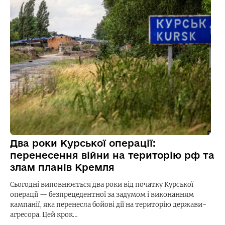
Два роки Курської операції:
перенесення війни на територію рф та
злам планів Кремля
Сьогодні виповнюється два роки від початку Курської
операції — безпрецедентної за задумом і виконанням
кампанії, яка перенесла бойові дії на територію держави-
агресора. Цей крок…