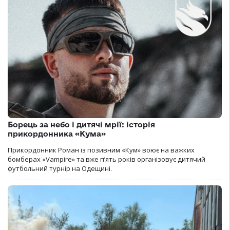
Борець за небо і дитячі мрії: історія
прикордонника «Кума»
Прикордонник Роман із позивним «Кум» воює на важких
бомберах «Vampire» та вже п’ять років організовує дитячий
футбольний турнір на Одещині.