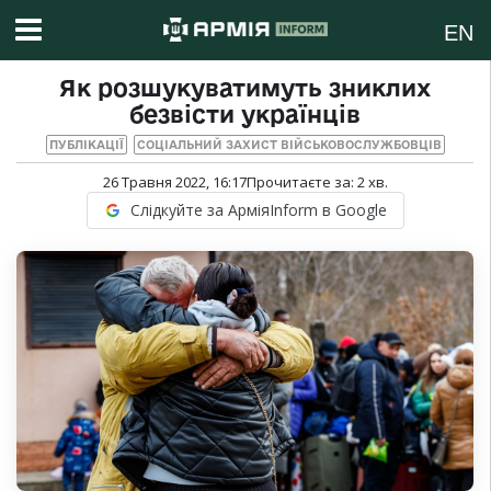
EN
Як розшукуватимуть зниклих
безвісти українців
ПУБЛІКАЦІЇ
СОЦІАЛЬНИЙ ЗАХИСТ ВІЙСЬКОВОСЛУЖБОВЦІВ
26 Травня 2022, 16:17
Прочитаєте за:
2
хв.
Слідкуйте за АрміяInform в Google