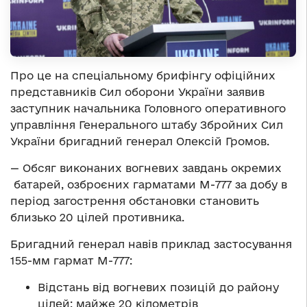
Про це на спеціальному брифінгу офіційних
представників Сил оборони України заявив
заступник начальника Головного оперативного
управління Генерального штабу Збройних Сил
України бригадний генерал Олексій Громов.
— Обсяг виконаних вогневих завдань окремих
батарей, озброєних гарматами М-777 за добу в
період загострення обстановки становить
близько 20 цілей противника.
Бригадний генерал навів приклад застосування
155-мм гармат М-777:
Відстань від вогневих позицій до району
цілей: майже 20 кілометрів