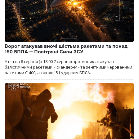
Ворог атакував вночі шістьма ракетами та понад
150 БПЛА — Повітряні Сили ЗСУ
У ніч на 8 серпня (з 18:00 7 серпня) противник атакував
балістичними ракетами «Іскандер-М» та зенітними керованими
ракетами С-400, а також 151 ударним БПЛА.