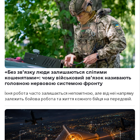
«Без зв’язку люди залишаються сліпими
кошенятами»: чому військовий зв’язок називають
головною нервовою системою фронту
Їхня робота часто залишається непомітною, але від неї напряму
залежить бойова робота та життя кожного бійця на передовій.