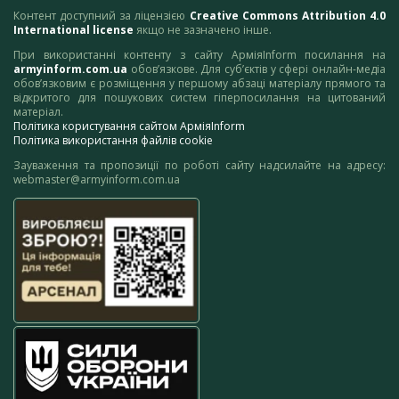
Контент доступний за ліцензією
Creative Commons Attribution 4.0
International license
якщо не зазначено інше.
При використанні контенту з сайту АрміяInform посилання на
armyinform.com.ua
обов’язкове. Для суб’єктів у сфері онлайн-медіа
обов’язковим є розміщення у першому абзаці матеріалу прямого та
відкритого для пошукових систем гіперпосилання на цитований
матеріал.
Політика користування сайтом АрміяInform
Політика використання файлів cookie
Зауваження та пропозиції по роботі сайту надсилайте на адресу:
webmaster@armyinform.com.ua