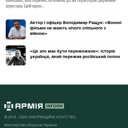
кампанії, яка перенесла бойові дії на територію держави-
агресора. Цей крок…
Актор і офіцер Володимир Ращук: «Воєнні
фільми не мають нічого спільного з
війною»
«Це зло має бути переможене»: історія
українця, який пережив російський полон
© 2018 - 2026, ІНФОРМАЦІЙНЕ АГЕНТСТВО,
Міністерство оборони України