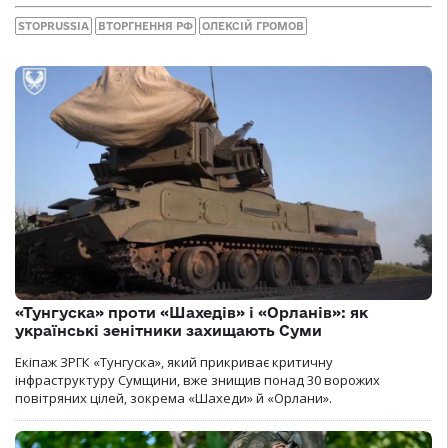
STOPRUSSIA
ВТОРГНЕННЯ РФ
ОЛЕКСІЙ ГРОМОВ
«Тунгуска» проти «Шахедів» і «Орланів»: як
українські зенітники захищають Суми
Екіпаж ЗРГК «Тунгуска», який прикриває критичну
інфраструктуру Сумщини, вже знищив понад 30 ворожих
повітряних цілей, зокрема «Шахеди» й «Орлани».