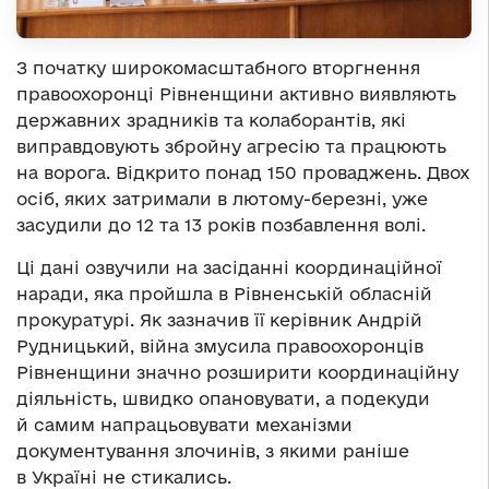
З початку широкомасштабного вторгнення
правоохоронці Рівненщини активно виявляють
державних зрадників та колаборантів, які
виправдовують збройну агресію та працюють
на ворога. Відкрито понад 150 проваджень. Двох
осіб, яких затримали в лютому-березні, уже
засудили до 12 та 13 років позбавлення волі.
Ці дані озвучили на засіданні координаційної
наради, яка пройшла в Рівненській обласній
прокуратурі. Як зазначив її керівник Андрій
Рудницький, війна змусила правоохоронців
Рівненщини значно розширити координаційну
діяльність, швидко опановувати, а подекуди
й самим напрацьовувати механізми
документування злочинів, з якими раніше
в Україні не стикались.