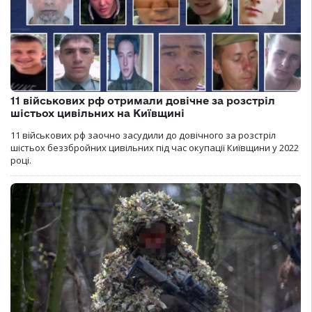
11 військових рф отримали довічне за розстріл
шістьох цивільних на Київщині
11 військових рф заочно засудили до довічного за розстріл
шістьох беззбройних цивільних під час окупації Київщини у 2022
році.