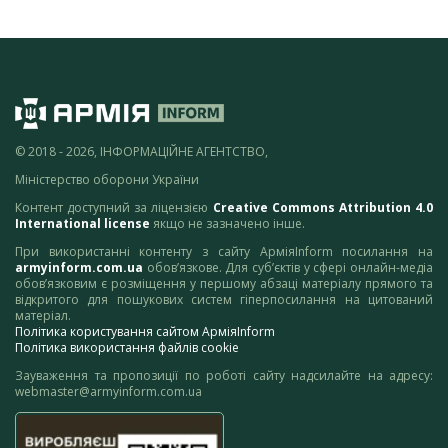
© 2018 - 2026, ІНФОРМАЦІЙНЕ АГЕНТСТВО,
Міністерство оборони України
Контент доступний за ліцензією
Creative Commons Attribution 4.0
International license
якщо не зазначено інше.
При використанні контенту з сайту АрміяInform посилання на
armyinform.com.ua
обов’язкове. Для суб’єктів у сфері онлайн-медіа
обов’язковим є розміщення у першому абзаці матеріалу прямого та
відкритого для пошукових систем гіперпосилання на цитований
матеріал.
Політика користування сайтом АрміяInform
Політика використання файлів cookie
Зауваження та пропозиції по роботі сайту надсилайте на адресу:
webmaster@armyinform.com.ua