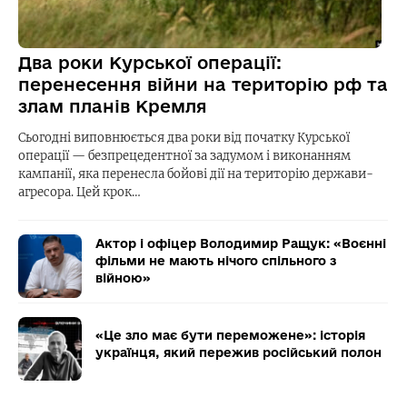
Два роки Курської операції:
перенесення війни на територію рф та
злам планів Кремля
Сьогодні виповнюється два роки від початку Курської
операції — безпрецедентної за задумом і виконанням
кампанії, яка перенесла бойові дії на територію держави-
агресора. Цей крок…
Актор і офіцер Володимир Ращук: «Воєнні
фільми не мають нічого спільного з
війною»
«Це зло має бути переможене»: історія
українця, який пережив російський полон