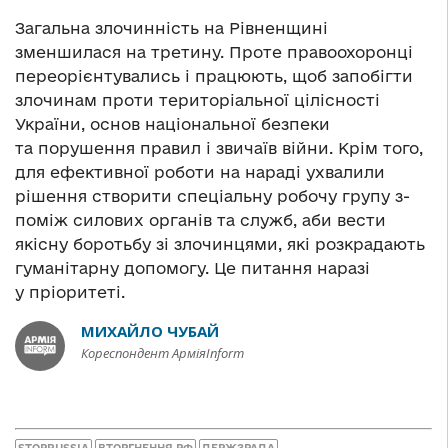
Загальна злочинність на Рівненщині
зменшилася на третину. Проте правоохоронці
переорієнтувались і працюють, щоб запобігти
злочинам проти територіальної цілісності
України, основ національної безпеки
та порушення правил і звичаїв війни. Крім того,
для ефективної роботи на нараді ухвалили
рішення створити спеціальну робочу групу з-
поміж силових органів та служб, аби вести
якісну боротьбу зі злочинцями, які розкрадають
гуманітарну допомогу. Це питання наразі
у пріоритеті.
МИХАЙЛО ЧУБАЙ
Кореспондент АрміяInform
STOPRUSSIA
ВТОРГНЕННЯ РФ
ДЕРЖЗРАДА