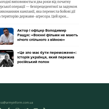
ьогодні виповнюється два роки від початку
урської операції — безпрецедентної за задумом
виконанням кампанії, яка перенесла бойові дії
а територію держави-агресора. Цей крок…
Актор і офіцер Володимир
Ращук: «Воєнні фільми не мають
нічого спільного з війною»
«Це зло має бути переможене»:
історія українця, який пережив
російський полон
ess@armyinform.com.ua