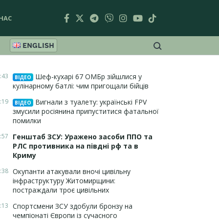
НАС
ENGLISH
:43
Шеф-кухарі 67 ОМБр зійшлися у
ВІДЕО
кулінарному батлі: чим пригощали бійців
:19
Вигнали з туалету: українські FPV
ВІДЕО
змусили росіянина припуститися фатальної
помилки
:57
Генштаб ЗСУ: Уражено засоби ППО та
РЛС противника на півдні рф та в
Криму
:38
Окупанти атакували вночі цивільну
інфраструктуру Житомирщини:
постраждали троє цивільних
:13
Спортсмени ЗСУ здобули бронзу на
чемпіонаті Європи із сучасного