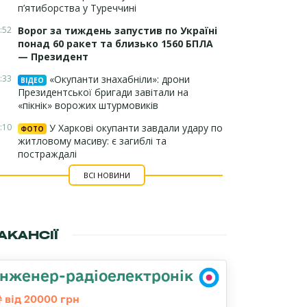
п’ятиборства у Туреччині
:52
Ворог за тиждень запустив по Україні
понад 60 ракет та близько 1560 БПЛА
— Президент
:33
«Окупанти знахабніли»: дрони
ВІДЕО
Президентської бригади завітали на
«пікнік» ворожих штурмовиків
:10
У Харкові окупанти завдали удару по
ФОТО
житловому масиву: є загиблі та
постраждалі
ВСІ НОВИНИ
АКАНСІЇ
Інженер-радіоелектронік
від 20000 грн