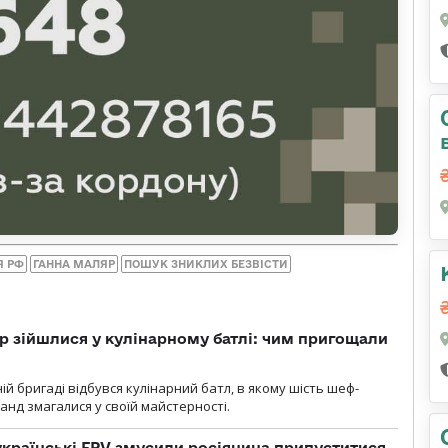
Я РФ
ГАННА МАЛЯР
ПОШУК ЗНИКЛИХ БЕЗВІСТИ
 зійшлися у кулінарному батлі: чим пригощали
ій бригаді відбувся кулінарний батл, в якому шість шеф-
манд змагалися у своїй майстерності.
 українські FPV змусили росіянина припуститися