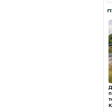
П
Д
п
т
К