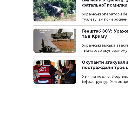
фатальної помилки
Українські оператори бе
туалету, аж поки росіян
Генштаб ЗСУ: Ураже
та в Криму
Українські війська атаку
тимчасово окупованому
Окупанти атакувал
постраждали троє 
У ніч на неділю, 9 серпн
інфраструктурі Житомирс