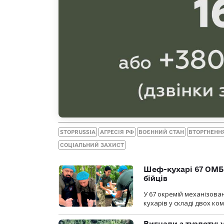
STOPRUSSIA
АГРЕСІЯ РФ
ВОЄННИЙ СТАН
ВТОРГНЕНН
СОЦІАЛЬНИЙ ЗАХИСТ
Шеф-кухарі 67 ОМБр
бійців
У 67 окремій механізован
кухарів у складі двох ко
Вигнали з туалету: