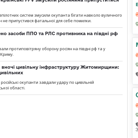
зпілотних систем змусили окупанта бігати навколо вуличного
ин не припустився фатальної для себе помилки.
но засоби ППО та РЛС противника на півдні рф
вали протиповітряну оборону росіян на півдні рф та у
 Криму.
и вночі цивільну інфраструктуру Житомирщини:
цивільних
я, російські окупанти завдали удару по цивільній
ької області.