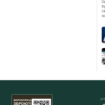
С
К
і 
н
pr