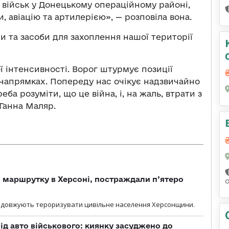
 військ у Донецькому операційному районі,
и, авіацію та артилерією»,
—
розповіла вона.
или та засоби для захоплення нашої території
ї інтенсивності. Ворог штурмує позиції
 напрямках. Попереду нас очікує надзвичайно
ба розуміти, що це війна, і, на жаль, втрати з
Ганна Маляр.
 маршрутку в Херсоні, постраждали п’ятеро
родовжують тероризувати цивільне населення Херсонщини.
ід авто військового: киянку засуджено до