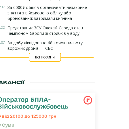
:37
За 6000$ обіцяв організувати незаконне
зняття з військового обліку або
бронювання: затримали киянина
:22
Представник ЗСУ Олексій Середа став
чемпіоном Європи зі стрибків у воду
:07
За добу ліквідовано 68 точок вильоту
ворожих дронів — СБС
ВСІ НОВИНИ
АКАНСІЇ
Оператор БПЛА-
Військовослужбовець
від 20100 до 125000 грн
Суми