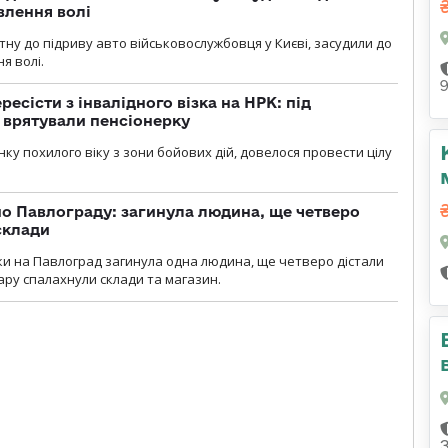
влення волі
тну до підриву авто військовослужбовця у Києві, засудили до
я волі.
есісти з інвалідного візка на НРК: під
 врятували пенсіонерку
нку похилого віку з зони бойових дій, довелося провести цілу
о Павлограду: загинула людина, ще четверо
склади
аки на Павлоград загинула одна людина, ще четверо дістали
ару спалахнули склади та магазин.