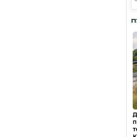
П
Д
п
т
К