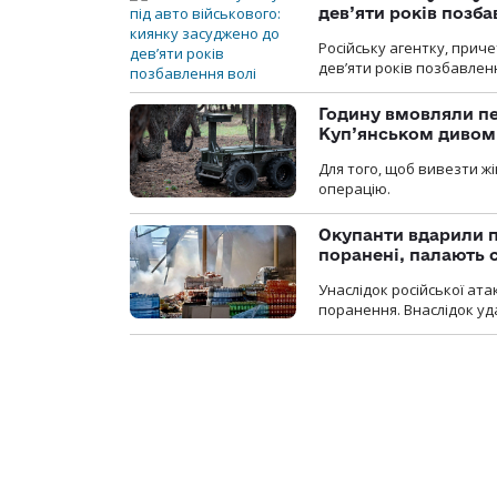
дев’яти років позба
Російську агентку, приче
дев’яти років позбавленн
Годину вмовляли пер
Куп’янськом дивом
Для того, щоб вивезти жі
операцію.
Окупанти вдарили п
поранені, палають 
Унаслідок російської ат
поранення. Внаслідок уд