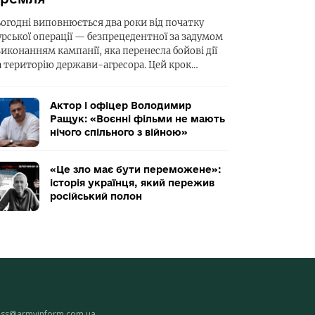
ьогодні виповнюється два роки від початку
урської операції — безпрецедентної за задумом
виконанням кампанії, яка перенесла бойові дії
а територію держави-агресора. Цей крок…
Актор і офіцер Володимир
Ращук: «Воєнні фільми не мають
нічого спільного з війною»
«Це зло має бути переможене»:
історія українця, який пережив
російський полон
ess@armyinform.com.ua