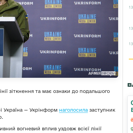
13
13
13
В
лінії зіткнення та має ознаки до подальшого
рі Україна — Укрінформ
наголосила
заступник
р.
ивний вогневий вплив уздовж всієї лінії