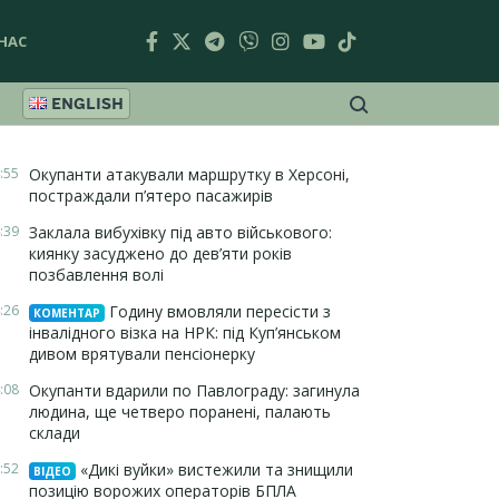
НАС
ENGLISH
:55
Окупанти атакували маршрутку в Херсоні,
постраждали п’ятеро пасажирів
:39
Заклала вибухівку під авто військового:
киянку засуджено до дев’яти років
позбавлення волі
:26
Годину вмовляли пересісти з
КОМЕНТАР
інвалідного візка на НРК: під Куп’янськом
дивом врятували пенсіонерку
:08
Окупанти вдарили по Павлограду: загинула
людина, ще четверо поранені, палають
склади
:52
«Дикі вуйки» вистежили та знищили
ВІДЕО
позицію ворожих операторів БПЛА