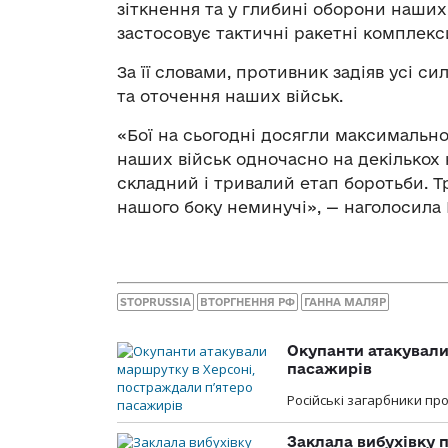
зіткнення та у глибині оборони наших
застосовує тактичні ракетні комплекс
За її словами, противник задіяв усі с
та оточення наших військ.
«Бої на сьогодні досягли максимально
наших військ одночасно на декількох
складний і тривалий етап боротьби. Тре
нашого боку неминучі»,
—
наголосила 
STOPRUSSIA
ВТОРГНЕННЯ РФ
ГАННА МАЛЯР
Окупанти атакували
пасажирів
Російські загарбники п
Заклала вибухівку п