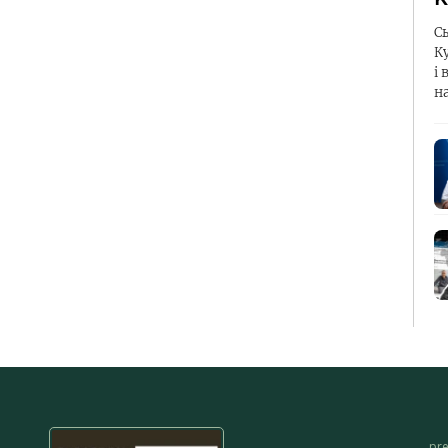
С
К
і 
н
pr