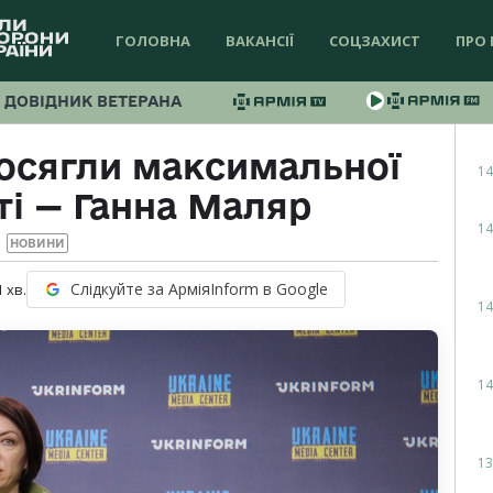
ГОЛОВНА
ВАКАНСІЇ
СОЦЗАХИСТ
ПРО 
ДОВІДНИК ВЕТЕРАНА
досягли максимальної
14
ті — Ганна Маляр
14
НОВИНИ
Слідкуйте за АрміяInform в Google
1
хв.
14
14
13