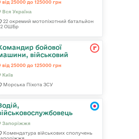
від 25000 до 125000 грн
Вся Україна
22 окремий мотопіхотний батальйон
92 ОШБр
Командиp бойової
машини, військовий
від 25000 до 125000 грн
Київ
Морська Піхота ЗСУ
Водій,
військовослужбовець
Запоріжжя
Комендатура військових сполучень
Запоріжжя