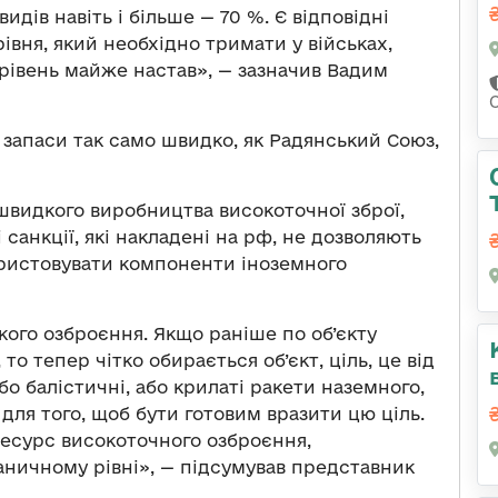
видів навіть і більше — 70 %. Є відповідні
івня, який необхідно тримати у військах,
й рівень майже настав», — зазначив Вадим
С
запаси так само швидко, як Радянський Союз,
швидкого виробництва високоточної зброї,
 санкції, які накладені на рф, не дозволяють
ристовувати компоненти іноземного
кого озброєння. Якщо раніше по об’єкту
то тепер чітко обирається об’єкт, ціль, це від
бо балістичні, або крилаті ракети наземного,
 для того, щоб бути готовим вразити цю ціль.
ресурс високоточного озброєння,
аничному рівні», — підсумував представник