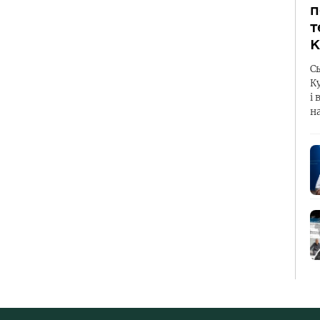
п
т
К
С
К
і 
н