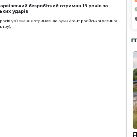
арківський безробітний отримав 15 років за
ьких ударів
років увʼязнення отримав ще один агент російської воєнної
 гру).
П
Д