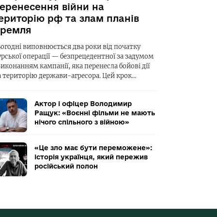
еренесення війни на
ериторію рф та злам планів
ремля
ьогодні виповнюється два роки від початку
урської операції — безпрецедентної за задумом
виконанням кампанії, яка перенесла бойові дії
а територію держави-агресора. Цей крок…
Актор і офіцер Володимир
Ращук: «Воєнні фільми не мають
нічого спільного з війною»
«Це зло має бути переможене»:
історія українця, який пережив
російський полон