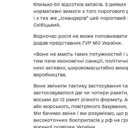
близько 60 відсотків запасів. З деяких 
нормативні вимоги з того порогового р
і з тих же „Іскандерів“ цей порогови
Скібіцький.
Водночас росія не може поповнювати 
додав представник ГУР МО України.
«Вони не мають таких потужностей і 
тим паче економічні санкції, політичні
нині активно, широкомасштабно вико
виробництва.
Вони змінили тактику застосування та
застосовувалося дві чи чотири ракети, 
восьми до 12 ракет різного формату. А
або морського, повітряного базування,
Ми бачимо зміни і ми розуміємо, що 
високоточних боєприпасів у рф на гр
воєнної розвідки України.