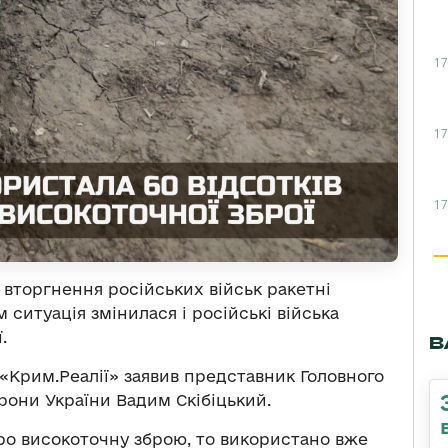
17
17
17
вторгнення російських військ ракетні
 ситуація змінилася і російські війська
.
В
 «Крим.Реалії» заявив представник Головного
рони України Вадим Скібіцький.
о високоточну зброю, то використано вже