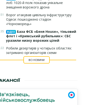
лоб: 1020-й полк показав унікальне
знищення ворожого дрона
:51
Ворог атакував цивільну інфраструктуру
Одеси: пошкоджено стадіон
«Чорноморець»
:35
База ФСБ «Беня House», тіньовий
ВІДЕО
флот і «Кримський рубильник»: СБС
уразили низку ворожих цілей
:22
Робили дезертирів у чотирьох областях:
затримано організаторів схеми
ВСІ НОВИНИ
АКАНСІЇ
Зв’язківець,
військовослужбовець