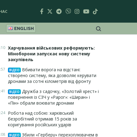
НАС
ENGLISH
:10
Харчування військових реформують:
Міноборони запускає нову систему
закупівель
:57
Вбивати ворога на відстані:
ВІДЕО
створено систему, яка дозволяє керувати
дронами за сотні кілометрів від фронту
:41
Дружба з садочку, «Золотий хрест» і
ВІДЕО
повернення із СЗЧ у «Рарог»: «Ширан» і
«Пін» обрали воювати дронами
:24
Робота над собою: харківський
безробітний отримав 15 років за
коригування російських ударів
:08
Збили «Герберу» перехоплювачем в
ВІДЕО