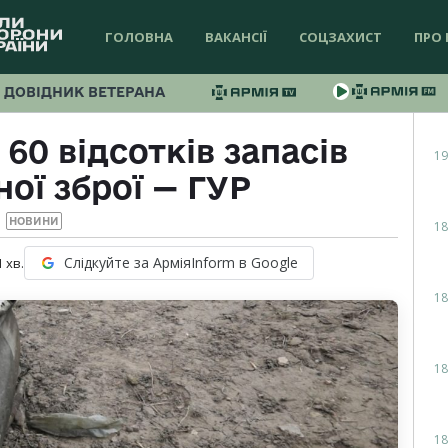
ГОЛОВНА
ВАКАНСІЇ
СОЦЗАХИСТ
ПРО 
ДОВІДНИК ВЕТЕРАНА
60 відсотків запасів
19
ої зброї — ГУР
НОВИНИ
18
Слідкуйте за АрміяInform в Google
1
хв.
18
18
18