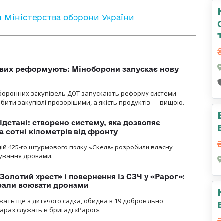
и Міністерства оборони України
ових реформують: Міноборони запускає нову
оборонних закупівель ДОТ запускають реформу системи
бити закупівлі прозорішими, а якість продуктів — вищою.
ідстані: створено систему, яка дозволяє
а сотні кілометрів від фронту
ій 425-го штурмового полку «Скеля» розробили власну
рування дронами.
Золотий хрест» і повернення із СЗЧ у «Рарог»:
брали воювати дронами
ужать ще з дитячого садка, обидва в 19 добровільно
зараз служать в бригаді «Рарог».