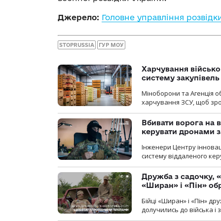
Джерело:
Головне управління розвідк
STOPRUSSIA
ГУР МОУ
Харчування військ
систему закупівель
Міноборони та Агенція 
харчування ЗСУ, щоб зро
Вбивати ворога на в
керувати дронами з
Інженери Центру інновац
систему віддаленого ке
Дружба з садочку, «
«Ширан» і «Пін» о
Бійці «Ширан» і «Пін» др
долучились до війська і 