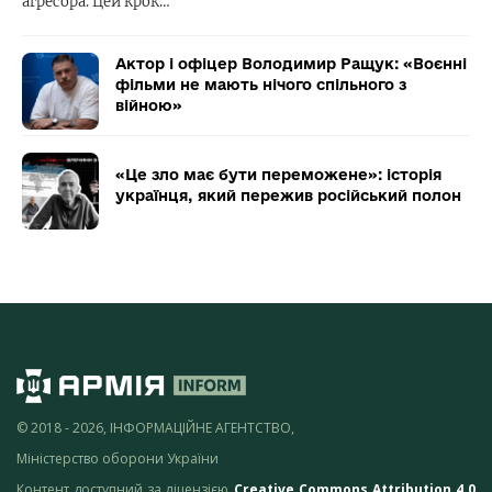
агресора. Цей крок…
Актор і офіцер Володимир Ращук: «Воєнні
фільми не мають нічого спільного з
війною»
«Це зло має бути переможене»: історія
українця, який пережив російський полон
© 2018 - 2026, ІНФОРМАЦІЙНЕ АГЕНТСТВО,
Міністерство оборони України
Контент доступний за ліцензією
Creative Commons Attribution 4.0