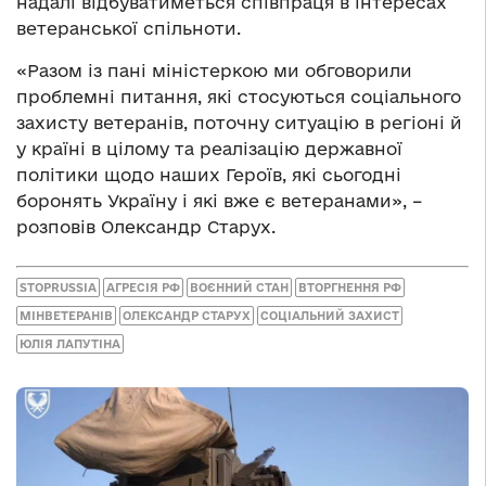
надалі відбуватиметься співпраця в інтересах
ветеранської спільноти.
«Разом із пані міністеркою ми обговорили
проблемні питання, які стосуються соціального
захисту ветеранів, поточну ситуацію в регіоні й
у країні в цілому та реалізацію державної
політики щодо наших Героїв, які сьогодні
боронять Україну і які вже є ветеранами», –
розповів Олександр Старух.
STOPRUSSIA
АГРЕСІЯ РФ
ВОЄННИЙ СТАН
ВТОРГНЕННЯ РФ
МІНВЕТЕРАНІВ
ОЛЕКСАНДР СТАРУХ
СОЦІАЛЬНИЙ ЗАХИСТ
ЮЛІЯ ЛАПУТІНА