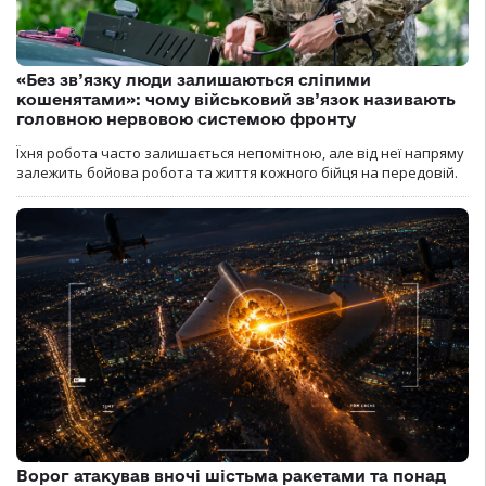
«Без зв’язку люди залишаються сліпими
кошенятами»: чому військовий зв’язок називають
головною нервовою системою фронту
Їхня робота часто залишається непомітною, але від неї напряму
залежить бойова робота та життя кожного бійця на передовій.
Ворог атакував вночі шістьма ракетами та понад