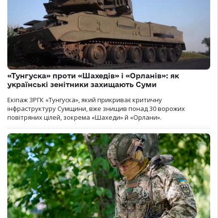
«Тунгуска» проти «Шахедів» і «Орланів»: як
українські зенітники захищають Суми
Екіпаж ЗРГК «Тунгуска», який прикриває критичну
інфраструктуру Сумщини, вже знищив понад 30 ворожих
повітряних цілей, зокрема «Шахеди» й «Орлани».