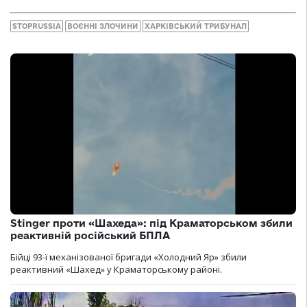
STOPRUSSIA
ВОЄННІ ЗЛОЧИНИ
ХАРКІВСЬКИЙ ТРИБУНАЛ
Stinger проти «Шахеда»: під Краматорськом збили
реактивній російський БПЛА
Бійці 93-ї механізованої бригади «Холодний Яр» збили
реактивний «Шахед» у Краматорському районі.