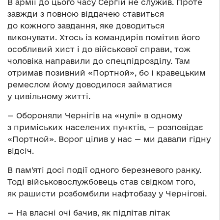
В армії до цього часу Сергій не служив. Проте
завжди з повною віддачею ставиться
до кожного завдання, яке доводиться
виконувати. Хтось із командирів помітив його
особливий хист і до військової справи, тож
чоловіка направили до спецпідрозділу. Там
отримав позивний «Портной», бо і кравецьким
ремеслом йому доводилося займатися
у цивільному житті.
— Обороняли Чернігів на «нулі» в одному
з приміських населених пунктів, — розповідає
«Портной». Ворог цілив у нас — ми давали гідну
відсіч.
В пам’яті досі події одного березневого ранку.
Тоді військовослужбовець став свідком того,
як рашисти розбомбили нафтобазу у Чернігові.
— На власні очі бачив, як підлітав літак