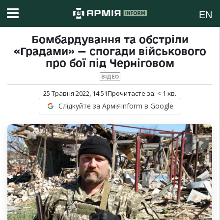
EN
Бомбардування та обстріли
«Градами» — спогади військового
про бої під Черніговом
ВІДЕО
25 Травня 2022, 14:51
Прочитаєте за:
< 1
хв.
Слідкуйте за АрміяInform в Google