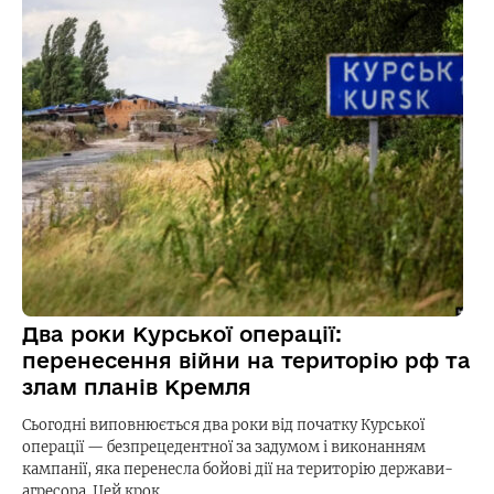
Два роки Курської операції:
перенесення війни на територію рф та
злам планів Кремля
Сьогодні виповнюється два роки від початку Курської
операції — безпрецедентної за задумом і виконанням
кампанії, яка перенесла бойові дії на територію держави-
агресора. Цей крок…