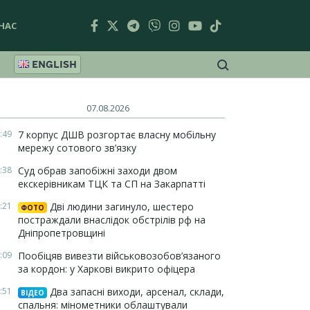
НАС
ENGLISH
07.08.2026
:49
7 корпус ДШВ розгортає власну мобільну
мережу сотового зв’язку
:38
Суд обрав запобіжні заходи двом
екскерівникам ТЦК та СП на Закарпатті
:21
Дві людини загинуло, шестеро
ФОТО
постраждали внаслідок обстрілів рф на
Дніпропетровщині
:09
Пообіцяв вивезти військовозобов’язаного
за кордон: у Харкові викрито офіцера
:51
Два запасні виходи, арсенал, склади,
ВІДЕО
спальня: мінометники облаштували