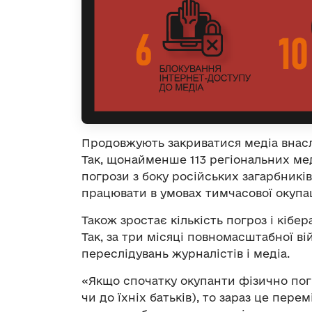
Продовжують закриватися медіа внаслід
Так, щонайменше 113 регіональних ме
погрози з боку російських загарбникі
працювати в умовах тимчасової окупац
Також зростає кількість погроз і кібе
Так, за три місяці повномасштабної ві
переслідувань журналістів і медіа.
«Якщо спочатку окупанти фізично по
чи до їхніх батьків), то зараз це пере