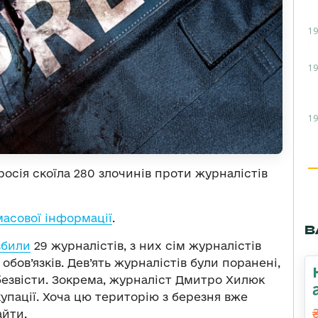
19
19
19
росія скоїла 280 злочинів проти журналістів
масової інформації
.
В
вбили
29 журналістів, з них сім журналістів
бов’язків. Дев’ять журналістів були поранені,
безвісти. Зокрема, журналіст Дмитро Хилюк
купації. Хоча цю територію з березня вже
айти.