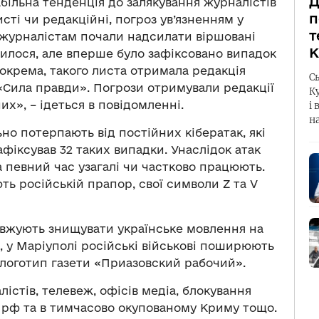
Д
абільна тенденція до залякування журналістів
п
сті чи редакційні, погроз ув’язненням у
т
і журналістам почали надсилати віршовані
К
жилося, але вперше було зафіксовано випадок
Зокрема, такого листа отримала редакція
С
«Сила правди». Погрози отримували редакції
К
их», – ідеться в повідомленні.
і 
н
но потерпають від постійних кібератак, які
афіксував 32 таких випадки. Унаслідок атак
 певний час узагалі чи частково працюють.
ь російській прапор, свої символи Z та V
довжують знищувати українське мовлення на
, у Маріуполі російські військові поширюють
 логотип газети «Приазовский рабочий».
істів, телевеж, офісів медіа, блокування
в рф та в тимчасово окупованому Криму тощо.