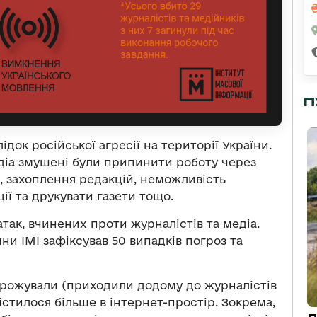
П
ок російської агресії на території України.
діа змушені були припинити роботу через
в, захоплення редакцій, неможливість
ії та друкувати газети тощо.
ратак, вчинених проти журналістів та медіа.
йни ІМІ зафіксував 50 випадків погроз та
грожували (приходили додому до журналістів
містилося більше в інтернет-простір. Зокрема,