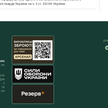
гвардії України за ч. 3 ст. 332 КК України.
pr
ons
не
orm
Для
м є
 та
 на