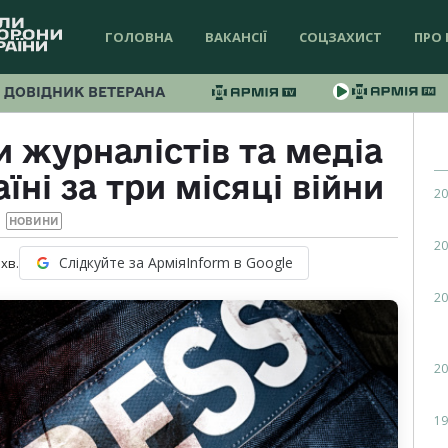
ГОЛОВНА
ВАКАНСІЇ
СОЦЗАХИСТ
ПРО 
ДОВІДНИК ВЕТЕРАНА
и журналістів та медіа
аїні за три місяці війни
20
НОВИНИ
20
Слідкуйте за АрміяInform в Google
хв.
20
20
19