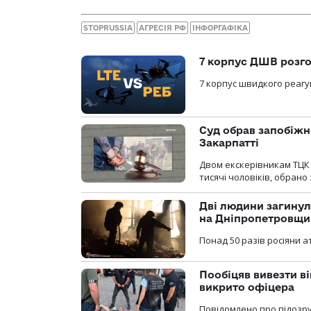
STOPRUSSIA
АГРЕСІЯ РФ
ІНФОРГАФІКА
7 корпус ДШВ розго
7 корпус швидкого реагу
Суд обрав запобіжн
Закарпатті
Двом екскерівникам ТЦК 
тисячі чоловіків, обрано
Дві людини загинул
на Дніпропетровщи
Понад 50 разів росіяни 
Пообіцяв вивезти ві
викрито офіцера
Повідомлено про підозр