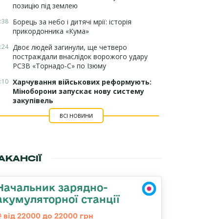
позицію під землею
:38
Борець за небо і дитячі мрії: історія
прикордонника «Кума»
:24
Двоє людей загинули, ще четверо
постраждали внаслідок ворожого удару
РСЗВ «Торнадо-С» по Ізюму
:10
Харчування військових реформують:
Міноборони запускає нову систему
закупівель
ВСІ НОВИНИ
АКАНСІЇ
Начальник зарядно-
акумуляторної станції
від 22000 до 22000 грн