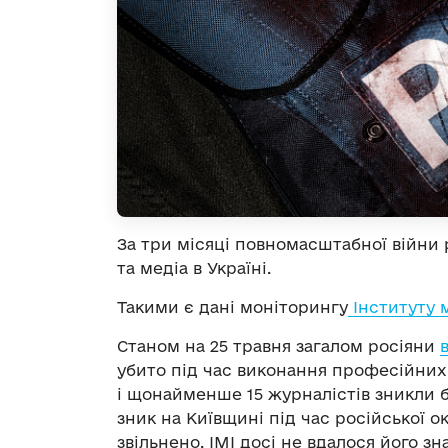
За три місяці повномасштабної війни 
та медіа в Україні.
Такими є дані моніторингу
Інституту 
Станом на 25 травня загалом росіяни
убито під час виконання професійних о
і щонайменше 15 журналістів зникли 
зник на Київщині під час російської о
звільнено, ІМІ досі не вдалося його зн