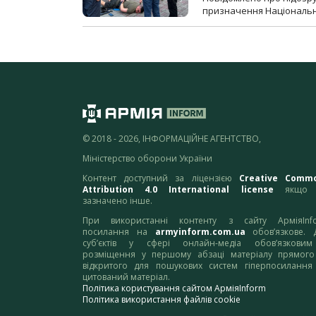
призначення Національної 
© 2018 - 2026, ІНФОРМАЦІЙНЕ АГЕНТСТВО,
Міністерство оборони України
Контент доступний за ліцензією
Creative Comm
Attribution 4.0 International license
якщо 
зазначено інше.
При використанні контенту з сайту АрміяInf
посилання на
armyinform.com.ua
обов’язкове. 
суб’єктів у сфері онлайн-медіа обов’язкови
розміщення у першому абзаці матеріалу прямого
відкритого для пошукових систем гіперпосилання
цитований матеріал.
Політика користування сайтом АрміяInform
Політика використання файлів cookie