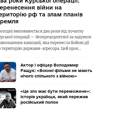
ва роки Курської операції:
еренесення війни на
ериторію рф та злам планів
ремля
ьогодні виповнюється два роки від початку
урської операції — безпрецедентної за задумом
виконанням кампанії, яка перенесла бойові дії
а територію держави-агресора. Цей крок…
Актор і офіцер Володимир
Ращук: «Воєнні фільми не мають
нічого спільного з війною»
«Це зло має бути переможене»:
історія українця, який пережив
російський полон