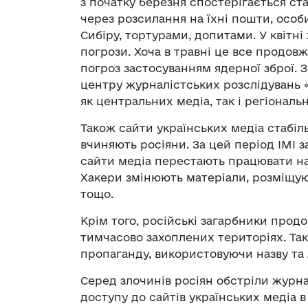
з початку березня спостерігається ст
через розсилання на їхні пошти, особи
Сибіру, тортурами, допитами. У квітн
погрози. Хоча в травні це все продов
погроз застосуванням ядерної зброї. 
центру журналістських розслідувань 
як центральних медіа, так і регіональн
Також сайти українських медіа стабіль
вчиняють росіяни. За цей період ІМІ з
сайти медіа перестають працювати на
Хакери змінюють матеріали, розміщуют
тощо.
Крім того, російські загарбники про
тимчасово захоплених територіях. Так
пропаганду, використовуючи назву та
Серед злочинів росіян обстріли журнал
доступу до сайтів українських медіа 