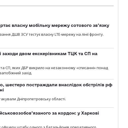
ртає власну мобільну мережу сотового зв’язку
вання ДШВ ЗСУ тестує власну LTE-мережу на лінії фронту.
і заходи двом екскерівникам ТЦК та СП на
та СП, яких ДБР викрило на незаконному «списанні» понад
 запобіжний захід.
о, шестеро постраждали внаслідок обстрілів рф
ні
атакували Дніпропетровську області.
йськовозобов’язаного за кордон: у Харкові
у офіцеру штабу одного з батальйонів оперативного