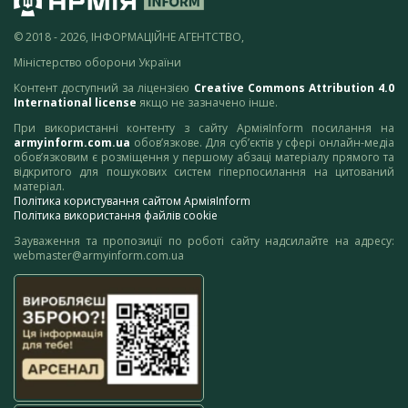
© 2018 - 2026, ІНФОРМАЦІЙНЕ АГЕНТСТВО,
Міністерство оборони України
Контент доступний за ліцензією
Creative Commons Attribution 4.0
International license
якщо не зазначено інше.
При використанні контенту з сайту АрміяInform посилання на
armyinform.com.ua
обов’язкове. Для суб’єктів у сфері онлайн-медіа
обов’язковим є розміщення у першому абзаці матеріалу прямого та
відкритого для пошукових систем гіперпосилання на цитований
матеріал.
Політика користування сайтом АрміяInform
Політика використання файлів cookie
Зауваження та пропозиції по роботі сайту надсилайте на адресу:
webmaster@armyinform.com.ua