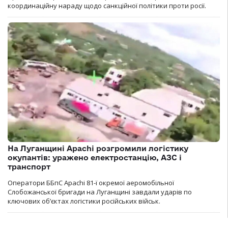
координаційну нараду щодо санкційної політики проти росії.
На Луганщині Apachi розгромили логістику
окупантів: уражено електростанцію, АЗС і
транспорт
Оператори ББпС Apachi 81-ї окремої аеромобільної
Слобожанської бригади на Луганщині завдали ударів по
ключових об’єктах логістики російських військ.