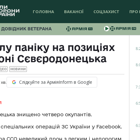
ГОЛОВНА
ВАКАНСІЇ
СОЦЗАХИСТ
ПРО 
ДОВІДНИК ВЕТЕРАНА
у паніку на позиціях
8:
йоні Сєвєродонецька
8:
ДЕО
НОВИНИ
Слідкуйте за АрміяInform в Google
хв.
7:
я
6:
нецька знищено четверо окупантів.
6:
пеціальних операцій ЗС України у Facebook.
тора ССО невеликий дрон з легким і недорогим