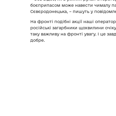
боєприпасом може навести чималу пан
Сєвєродонецька, – пишуть у повідомле
На фронті подібні акції наші операто
російські загарбники щохвилини очік
таку важливу на фронті увагу. І це з
добре.