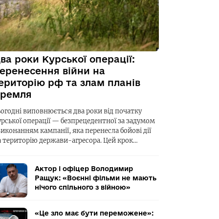
ва роки Курської операції:
еренесення війни на
ериторію рф та злам планів
ремля
ьогодні виповнюється два роки від початку
урської операції — безпрецедентної за задумом
виконанням кампанії, яка перенесла бойові дії
а територію держави-агресора. Цей крок…
Актор і офіцер Володимир
Ращук: «Воєнні фільми не мають
нічого спільного з війною»
«Це зло має бути переможене»: