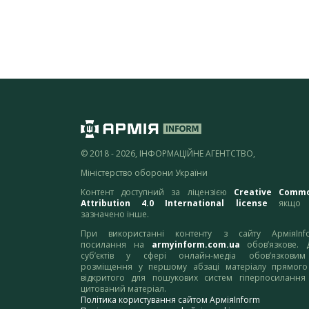
© 2018 - 2026, ІНФОРМАЦІЙНЕ АГЕНТСТВО,
Міністерство оборони України
Контент доступний за ліцензією
Creative Comm
Attribution 4.0 International license
якщо 
зазначено інше.
При використанні контенту з сайту АрміяInf
посилання на
armyinform.com.ua
обов’язкове. 
суб’єктів у сфері онлайн-медіа обов’язкови
розміщення у першому абзаці матеріалу прямого
відкритого для пошукових систем гіперпосилання
цитований матеріал.
Політика користування сайтом АрміяInform