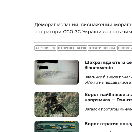
Деморалізований, виснажений моральн
оператори ССО ЗС України знають чимал
АГРЕСІЯ РФ
ВТОРГНЕННЯ РФ
ВТРАТИ ВОРОГА
ССО ЗС
Шахраї вдають із се
бізнесменів
Власники бізнесів почал
об’єкти не піддавалися 
Ворог найбільше ат
напрямках — Геншт
Загалом протягом минуло
Ворог втратив пона