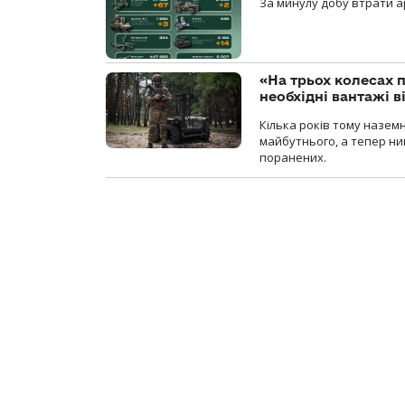
За минулу добу втрати ар
«На трьох колесах 
необхідні вантажі 
Кілька років тому назем
майбутнього, а тепер ни
поранених.