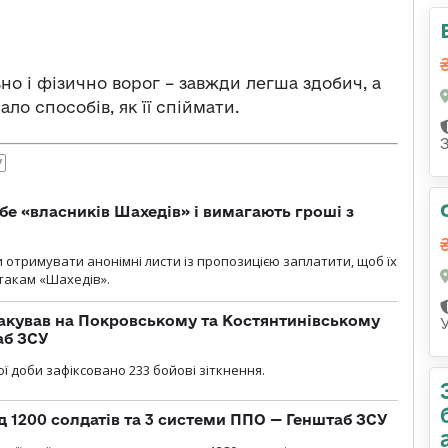
о і фізично ворог – завжди легша здобич, а
о способів, як її спіймати.
У
бе «власників Шахедів» і вимагають гроші з
и отримувати анонімні листи із пропозицією заплатити, щоб їх
атакам «Шахедів».
акував на Покровському та Костянтинівському
аб ЗСУ
ї доби зафіксовано 233 бойові зіткнення.
д 1200 солдатів та 3 системи ППО — Генштаб ЗСУ