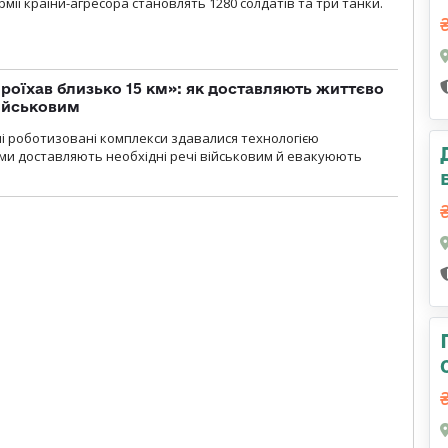
мії країни-агресора становлять 1280 солдатів та три танки.
проїхав близько 15 км»: як доставляють життєво
військовим
ні роботизовані комплекси здавалися технологією
ми доставляють необхідні речі військовим й евакуюють