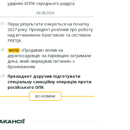
ударних БПЛА середнього радіуса
06.08.2026
:51
Перші результати очікуються на початку
2027 року: Президент розповів про роботу
над вітчизняною балістикою та системою
FREYJA
:41
«Продавав» вплив на
ФОТО
держпосадовців: на Харківщині затримали
ділка, який «вирішував питання» з
бронюванням
:25
Президент доручив підготувати
спеціальну санкційну операцію проти
російського ОПК
ВСІ НОВИНИ
АКАНСІЇ