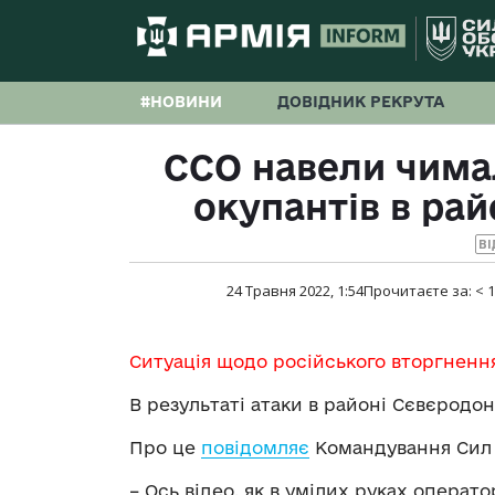
#НОВИНИ
ДОВІДНИК РЕКРУТА
ССО навели чимал
окупантів в ра
ВІ
24 Травня 2022, 1:54
Прочитаєте за:
< 1
Ситуація щодо російського вторгненн
В результаті атаки в районі Сєвєродо
Про це
повідомляє
Командування Сил с
– Ось відео, як в умілих руках опера