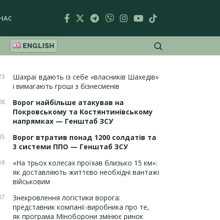
НАС
ENGLISH
23
Шахраї вдають із себе «власників Шахедів»
і вимагають гроші з бізнесменів
08
Ворог найбільше атакував на
Покровському та Костянтинівському
напрямках — Генштаб ЗСУ
35
Ворог втратив понад 1200 солдатів та
3 системи ППО — Генштаб ЗСУ
58
«На трьох колесах проїхав близько 15 км»:
як доставляють життєво необхідні вантажі
військовим
37
Знекровлення логістики ворога:
представник компанії-виробника про те,
як програма Міноборони змінює ринок