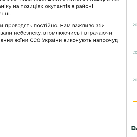
іку на позиціях окупантів в районі
нні.
20
ри проводять постійно. Нам важливо аби
ували небезпеку, втомлюючись і втрачаючи
авдання воїни ССО України виконують напрочуд
20
20
В