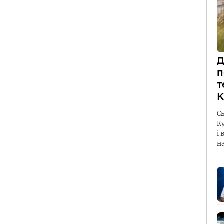
Д
п
т
К
С
К
і 
н