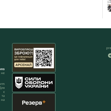
pr
ons
не
orm
Для
м є
 та
 на