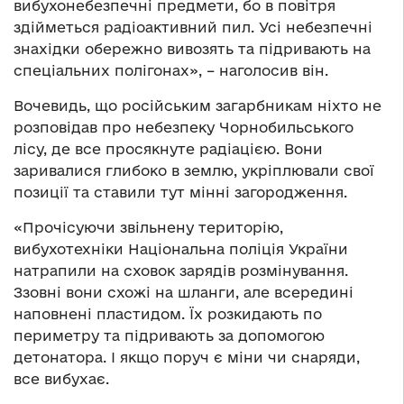
вибухонебезпечні предмети, бо в повітря
здійметься радіоактивний пил. Усі небезпечні
знахідки обережно вивозять та підривають на
спеціальних полігонах», – наголосив він.
Вочевидь, що російським загарбникам ніхто не
розповідав про небезпеку Чорнобильського
лісу, де все просякнуте радіацією. Вони
заривалися глибоко в землю, укріплювали свої
позиції та ставили тут мінні загородження.
«Прочісуючи звільнену територію,
вибухотехніки Національна поліція України
натрапили на сховок зарядів розмінування.
Ззовні вони схожі на шланги, але всередині
наповнені пластидом. Їх розкидають по
периметру та підривають за допомогою
детонатора. І якщо поруч є міни чи снаряди,
все вибухає.