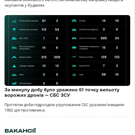
окупантів у будівлях.
За минулу добу було уражено 61 точку вильоту
ворожих дронів — СБС ЗСУ
Протягом доби підрозділи угруповання СБС уразили/знищили
1902 цілі противника.
ВАКАНСІЇ