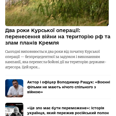
Два роки Курської операції:
перенесення війни на територію рф та
злам планів Кремля
Сьогодні виповнюється два роки від початку Курської
операції — безпрецедентної за задумом і виконанням
кампанії, яка перенесла бойові дії на територію держави-
агресора. Цей крок…
Актор і офіцер Володимир Ращук: «Воєнні
фільми не мають нічого спільного з
війною»
«Це зло має бути переможене»: історія
українця, який пережив російський полон