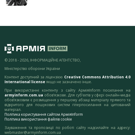
© 2018 - 2026, ІНФОРМАЦІЙНЕ АГЕНТСТВО,
Міністерство оборони України
Контент доступний за ліцензією
Creative Commons Attribution 4.0
International license
якщо не зазначено інше.
При використанні контенту з сайту АрміяInform посилання на
armyinform.com.ua
обов’язкове. Для суб’єктів у сфері онлайн-медіа
обов’язковим є розміщення у першому абзаці матеріалу прямого та
відкритого для пошукових систем гіперпосилання на цитований
матеріал.
Політика користування сайтом АрміяInform
Політика використання файлів cookie
Зауваження та пропозиції по роботі сайту надсилайте на адресу:
webmaster@armyinform.com.ua