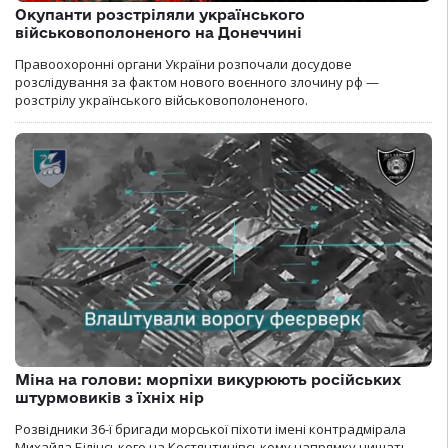
Окупанти розстріляли українського
військовополоненого на Донеччині
Правоохоронні органи України розпочали досудове
розслідування за фактом нового воєнного злочину рф —
розстрілу українського військовополоненого.
Міна на голови: морпіхи викурюють російських
штурмовиків з їхніх нір
Розвідники 36-ї бригади морської піхоти імені контрадмірала
Михайла Білінського на Костянтинівському напрямку нищать