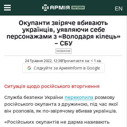
EN
Окупанти звіряче вбивають
українців, уявляючи себе
персонажами з «Володаря кілець»
– СБУ
НОВИНИ
24 Травня 2022, 12:38
Прочитаєте за:
< 1
хв.
Слідкуйте за АрміяInform в Google
Ситуація щодо російського вторгнення
Служба безпеки України
перехопила
розмову
російського окупанта з дружиною, під час якої
він розповів, як по-звірячому вбивав українців.
«Російських окупантів не дарма називають