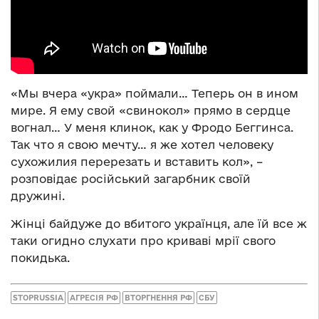
«Мы вчера «укра» поймали… Теперь он в ином
мире. Я ему свой «свинокол» прямо в сердце
вогнал… У меня клинок, как у Фродо Беггинса.
Так что я свою мечту… я же хотел человеку
сухожилия перерезать и вставить кол», –
розповідає російський загарбник своїй
дружині.
Жінці байдуже до вбитого українця, але їй все ж
таки огидно слухати про криваві мрії свого
покидька.
STOPRUSSIA
АГРЕСІЯ РФ
ВТОРГНЕННЯ РФ
СБУ