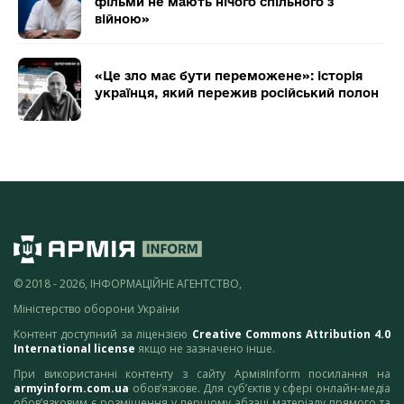
фільми не мають нічого спільного з
війною»
«Це зло має бути переможене»: історія
українця, який пережив російський полон
© 2018 - 2026, ІНФОРМАЦІЙНЕ АГЕНТСТВО,
Міністерство оборони України
Контент доступний за ліцензією
Creative Commons Attribution 4.0
International license
якщо не зазначено інше.
При використанні контенту з сайту АрміяInform посилання на
armyinform.com.ua
обов’язкове. Для суб’єктів у сфері онлайн-медіа
обов’язковим є розміщення у першому абзаці матеріалу прямого та