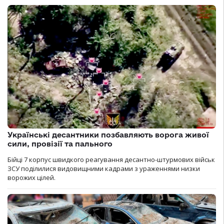
Українські десантники позбавляють ворога живої
сили, провізії та пального
Бійці 7 корпус швидкого реагування десантно-штурмових військ
ЗСУ поділилися видовищними кадрами з ураженнями низки
ворожих цілей.