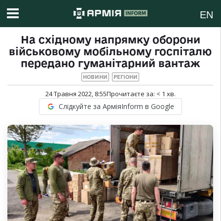
EN
На східному напрямку оборони
військовому мобільному госпіталю
передано гуманітарний вантаж
НОВИНИ
РЕГІОНИ
24 Травня 2022, 8:55
Прочитаєте за:
< 1
хв.
Слідкуйте за АрміяInform в Google