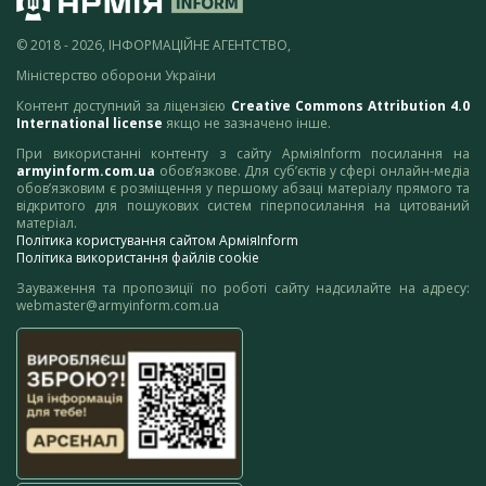
© 2018 - 2026, ІНФОРМАЦІЙНЕ АГЕНТСТВО,
Міністерство оборони України
Контент доступний за ліцензією
Creative Commons Attribution 4.0
International license
якщо не зазначено інше.
При використанні контенту з сайту АрміяInform посилання на
armyinform.com.ua
обов’язкове. Для суб’єктів у сфері онлайн-медіа
обов’язковим є розміщення у першому абзаці матеріалу прямого та
відкритого для пошукових систем гіперпосилання на цитований
матеріал.
Політика користування сайтом АрміяInform
Політика використання файлів cookie
Зауваження та пропозиції по роботі сайту надсилайте на адресу:
webmaster@armyinform.com.ua