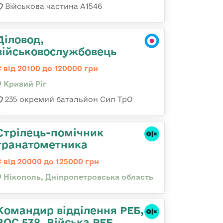
Військова частина А1546
Діловод,
військовослужбовець
від 20100 до 120000 грн
Кривий Ріг
235 окремий батальйон Сил ТрО
Стрілець-помічник
гранатометника
від 20000 до 125000 грн
Нікополь, Дніпропетровська область
Командир відділення РЕБ,
ВОС 538. Війська РЕБ.