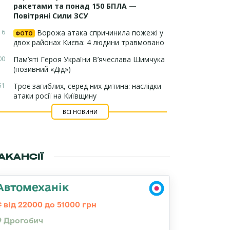
ракетами та понад 150 БПЛА —
Повітряні Сили ЗСУ
16
Ворожа атака спричинила пожежі у
ФОТО
двох районах Києва: 4 людини травмовано
00
Пам’яті Героя України В’ячеслава Шимчука
(позивний «Дід»)
51
Троє загиблих, серед них дитина: наслідки
атаки росії на Київщину
ВСІ НОВИНИ
АКАНСІЇ
Автомеханік
від 22000 до 51000 грн
Дрогобич