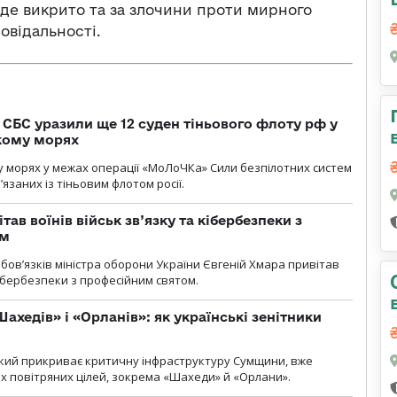
уде викрито та за злочини проти мирного
овідальності.
СБС уразили ще 12 суден тіньового флоту рф у
кому морях
 морях у межах операції «МоЛоЧКа» Сили безпілотних систем
’язаних із тіньовим флотом росії.
тав воїнів військ зв’язку та кібербезпеки з
ом
ов’язків міністра оборони України Євгеній Хмара привітав
 кібербезпеки з професійним святом.
ахедів» і «Орланів»: як українські зенітники
 який прикриває критичну інфраструктуру Сумщини, вже
 повітряних цілей, зокрема «Шахеди» й «Орлани».