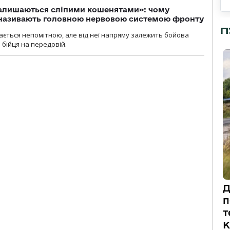
залишаються сліпими кошенятами»: чому
к називають головною нервовою системою фронту
П
ається непомітною, але від неї напряму залежить бойова
 бійця на передовій.
Д
п
т
К