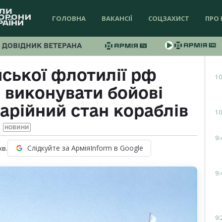
ГОЛОВНА
ВАКАНСІЇ
СОЦЗАХИСТ
ПРО 
ДОВІДНИК ВЕТЕРАНА
ської флотилії рф
10
 виконувати бойові
арійний стан кораблів
10
НОВИНИ
9:
Слідкуйте за АрміяInform в Google
хв.
9:
9: