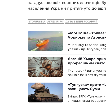
нагадує, що всіх воєнних злочинців б
населення України притягнуто до відп
STOPRUSSIA
АГРЕСІЯ РФ
ДУТА ВЕЛИЧ РОСАРМІЇ
«МоЛоЧКа» триває: 
Чорному та Азовсь
У Чорному та Азовському
уразили ще 12 суден, пов
Євгеній Хмара приві
професійним свят
Тимчасовий виконувач об
воїнів військ зв’язку та
«Тунгуска» проти «Ш
захищають Суми
Екіпаж ЗРГК «Тунгуска»,
знищив понад 30 ворожих