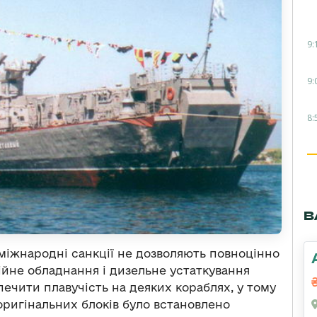
9:
9:
8:
В
міжнародні санкції не дозволяють повноцінно
ійне обладнання і дизельне устаткування
печити плавучість на деяких кораблях, у тому
 оригінальних блоків було встановлено