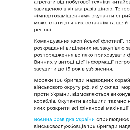
агрегати від побутової техніки китайс
завищеною в кілька разів ціною. Тепер
«імпортозаміщенням» окупанти сприйм
може стати для них останнім та ще й 
регіоні.
Командування каспійської флотилії, 
розкраданні виділених на закупівлю з
розпорядження всіляко приховувати ф
Винних у витоці цієї інформації погр
засудити до 15 років ув’язнення.
Моряки 106 бригади надводних кораблі
військового округу рф, які у складі мо
проти України, відмовляються виконув
кораблів. Окупанти вирішили таємно н
яких розкрити всі фінансові махінації
Воєнна розвідка України
оприлюдню
військовослужбовців 106 бригади надво