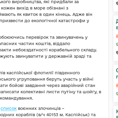
ького виробництва, які придбали за
 кожен вихід в море обізнані з
ають як квиток в один кінець. Адже він
призвести до екологічної катастрофи у
побоюючись перевірок та звинувачень у
апасних частин коштів, віддало
акти небоєздатності корабельного складу.
ожують звинуватити у державній зраді та
в каспійської флотилії південного
рського угруповання беруть участь у війні
ати бойові завдання через аварійний стан
аписати колективні листи путіну та шойгу, в
 командування.
є
список
воєнних злочинців –
дних кораблів (в/ч 40153 м. Каспійськ) та