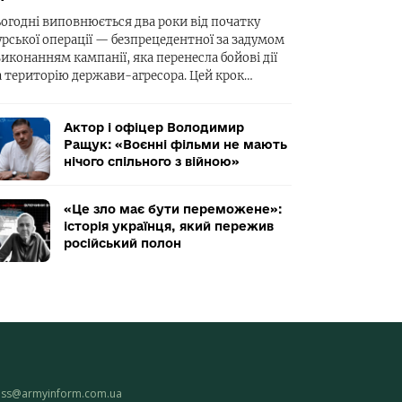
ьогодні виповнюється два роки від початку
урської операції — безпрецедентної за задумом
виконанням кампанії, яка перенесла бойові дії
а територію держави-агресора. Цей крок…
Актор і офіцер Володимир
Ращук: «Воєнні фільми не мають
нічого спільного з війною»
«Це зло має бути переможене»:
історія українця, який пережив
російський полон
ess@armyinform.com.ua