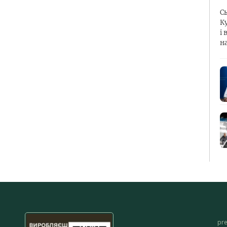
С
К
і 
н
pr