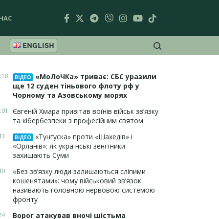
НАС
ENGLISH
:18
«МоЛоЧКа» триває: СБС уразили
ВІДЕО
ще 12 суден тіньового флоту рф у
Чорному та Азовському морях
:01
Євгеній Хмара привітав воїнів військ зв’язку
та кібербезпеки з професійним святом
43
«Тунгуска» проти «Шахедів» і
ВІДЕО
«Орланів»: як українські зенітники
захищають Суми
40
«Без зв’язку люди залишаються сліпими
кошенятами»: чому військовий зв’язок
називають головною нервовою системою
фронту
24
Ворог атакував вночі шістьма