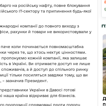
мбарго на російську нафту, повне блокування
осійського IT-сектору та припинення будь-якої
П
іжнародні компанії до повного виходу з
офіси, рахунки й товари не використовували у
м паче коли починається повномасштабна
нки через те, що хтось нехтує цінностями.
ми пропонуємо кожній компанії, яка залишає
сть в Україні. Ви отримаєте доступ не лише
 споживачів, а й доступ до спільного ринку
иції тільки посиляться завдяки тому, що ви
 – зазначив Президент.
редставники України в Давосі готові
 наша країна відкриває для бізнесів.
Д
п
го пропозиції спрямовані проти голоду,