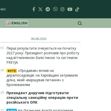
НАС
ENGLISH
06.08.2026
:51
Перші результати очікуються на початку
2027 року: Президент розповів про роботу
над вітчизняною балістикою та системою
FREYJA
:41
«Продавав» вплив на
ФОТО
держпосадовців: на Харківщині затримали
ділка, який «вирішував питання» з
бронюванням
:25
Президент доручив підготувати
спеціальну санкційну операцію проти
російського ОПК
:11
На Луганщині Apachi розгромили
ВІДЕО