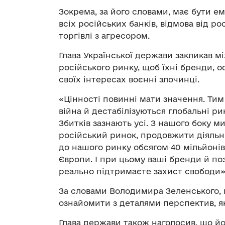
Зокрема, за його словами, має бути е
всіх російських банків, відмова від р
торгівлі з агресором.
Глава Української держави закликав м
російського ринку, щоб їхні бренди, 
своїх інтересах воєнні злочинці.
«Цінності повинні мати значення. Ти
війна й дестабілізуються глобальні ри
Збитків зазнають усі. З нашого боку 
російський ринок, продовжити діяльні
до нашого ринку обсягом 40 мільйонів
Європи. І при цьому ваші бренди й поз
реально підтримаєте захист свободи»,
За словами Володимира Зеленського, п
ознайомити з деталями перспектив, які
Глава держави також наголосив, що йо