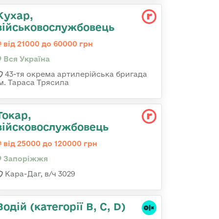
Кухар,
військовослужбовець
від 21000 до 60000 грн
Вся Україна
43-тя окрема артилерійська бригада
ім. Тараса Трясила
Токар,
війсковослужбовець
від 25000 до 120000 грн
Запоріжжя
Кара-Даг, в/ч 3029
Водій (категорії B, C, D)