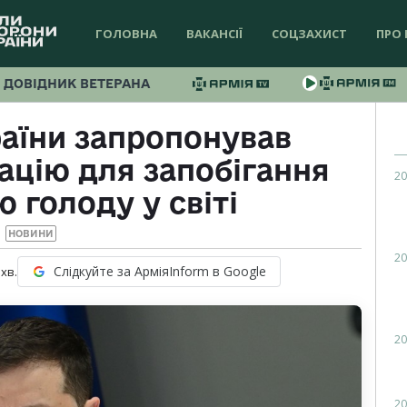
ГОЛОВНА
ВАКАНСІЇ
СОЦЗАХИСТ
ПРО 
ДОВІДНИК ВЕТЕРАНА
аїни запропонував
ацію для запобігання
20
 голоду у світі
НОВИНИ
20
Слідкуйте за АрміяInform в Google
хв.
20
20