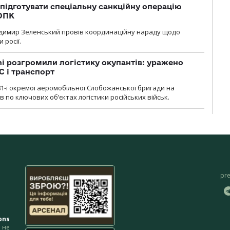
підготувати спеціальну санкційну операцію
 ОПК
димир Зеленський провів координаційну нараду щодо
 росії.
i розгромили логістику окупантів: уражено
С і транспорт
1-ї окремої аеромобільної Слобожанської бригади на
 по ключових об’єктах логістики російських військ.
pr
ons
не