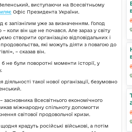
Зеленський, виступаючи на Всесвітньому
мляє
Офіс Президента України.
д є запізнілим уже за визначенням. Голод
– коли він ще не почався. Але зараз у світу
ємо створити організацію відповідальних і
родовольства, які можуть діяти з повагою до
лі», – сказав він.
б не були поворотні моменти історії, у
.
 діяльності такої нової організації, безумовно
енський.
– засновника Всесвітнього економічного
ликав міжнародну спільноту допомогти
кнення світової продовольчої кризи.
щодня крадуть російські військові, а потім