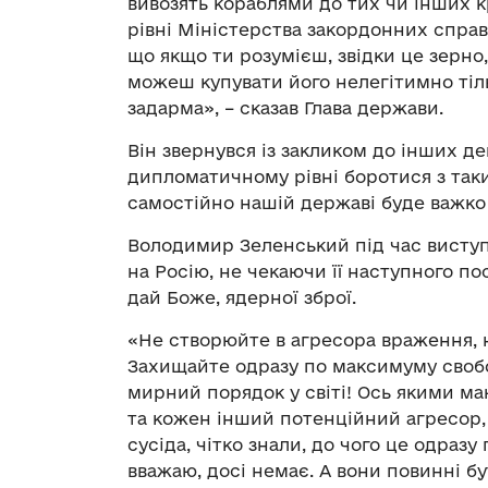
вивозять кораблями до тих чи інших к
рівні Міністерства закордонних справ
що якщо ти розумієш, звідки це зерно,
можеш купувати його нелегітимно тіл
задарма», – сказав Глава держави.
Він звернувся із закликом до інших д
дипломатичному рівні боротися з таки
самостійно нашій державі буде важко
Володимир Зеленський під час виступ
на Росію, не чекаючи її наступного пост
дай Боже, ядерної зброї.
«Не створюйте в агресора враження, н
Захищайте одразу по максимуму свобо
мирний порядок у світі! Ось якими ма
та кожен інший потенційний агресор,
сусіда, чітко знали, до чого це одразу 
вважаю, досі немає. А вони повинні бу