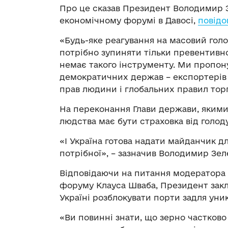
Про це сказав Президент Володимир 
економічному форумі в Давосі,
повідо
«Будь-яке реагування на масовий голо
потрібно зупиняти тільки превентивно 
немає такого інструменту. Ми пропону
демократичних держав – експортерів п
прав людини і глобальних правил торгів
На переконання Глави держави, якими 
людства має бути страховка від голоду
«І Україна готова надати майданчик для
потрібної», – зазначив Володимир Зел
Відповідаючи на питання модератора 
форуму Клауса Шваба, Президент зак
Україні розблокувати порти задля уни
«Ви повинні знати, що зерно частково 