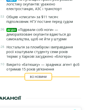
логістику окупантів: уражено
електростанцію, АЗС і транспорт
:53
Обіцяв «списати» за $11 тисяч:
підполковник НГУ постане перед судом
:36
«Підірвали собі ноги» —
АУДІО
деморалізовані окупанти вдаються до
самокаліцтва, щоб не йти у штурми
:28
Ностальгія за пломбіром і виправдання
росії коштували студенту семи років
тюрми: у Харкові засуджено «блогера»
:10
Викрито «батюшку» — зрадника: агент фсб
отримав 15 років ув’язнення
ВСІ НОВИНИ
АКАНСІЇ