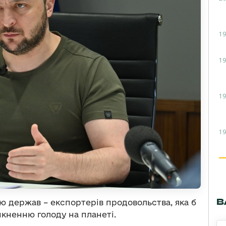
19
19
19
19
В
ю держав – експортерів продовольства, яка б
икненню голоду на планеті.