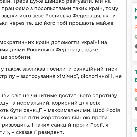
раїн. Треба дуже швидко реагувати. Ми на
 працюємо з посольствами таких країн, тому
 звідки його везе Російська Федерація, як ти
ьки через те, що його тобі продають майже
емократичних країн допомогти Україні на
ми діями Російської Федерації, адже
 це зробити.
у також закликав посилити санкційний тиск
рілу – застосування хімічної, біологічної і, не
іби світ не чинитиме достатнього спротиву.
ду та нормальний, корисний для всіх
ють бути санкції – максимальними. Щоб Росія
 який хоче піти жорстокою війною проти
призводить. І таких санкцій проти Росії, я
ти», – сказав Президент.