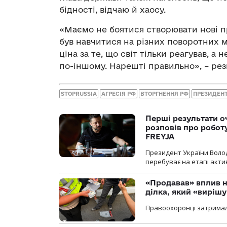
бідності, відчаю й хаосу.
«Маємо не боятися створювати нові п
був навчитися на різних поворотних мо
ціна за те, що світ тільки реагував, а
по-іншому. Нарешті правильно», – ре
STOPRUSSIA
АГРЕСІЯ РФ
ВТОРГНЕННЯ РФ
ПРЕЗИДЕНТ
Перші результати о
розповів про робот
FREYJA
Президент України Воло
перебуває на етапі актив
«Продавав» вплив н
ділка, який «виріш
Правоохоронці затримал