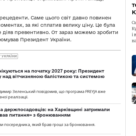
т
К
рецеденти. Саме цього світ давно повинен
С
ментах, за які сплатив велику ціну. Це була
К
 не діяв превентивно. От зараз можемо зробити
і 
зюмував Президент України.
н
 УКРАЇНИ
чікуються на початку 2027 року: Президент
у над вітчизняною балістикою та системою
димир Зеленський повідомив, що програма FREYJA вже
ної реалізації.
а держпосадовців: на Харківщині затримали
ував питання» з бронюванням
и посередника, який брав гроші за бронювання.