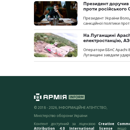
Президент доручив 
проти російського
Президент України Воло
санкційної політики проти
На Луганщині Apach
електростанцію, АЗ
Оператори ББпС Apachi 8
Луганщині завдали ударів
© 2018 - 2026, ІНФОРМАЦІЙНЕ АГЕНТСТВО,
Міністерство оборони України
Контент доступний за ліцензією
Creative Comm
Attribution 4.0 International license
якщо 