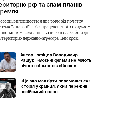
ериторію рф та злам планів
ремля
ьогодні виповнюється два роки від початку
урської операції — безпрецедентної за задумом
виконанням кампанії, яка перенесла бойові дії
а територію держави-агресора. Цей крок…
Актор і офіцер Володимир
Ращук: «Воєнні фільми не мають
нічого спільного з війною»
«Це зло має бути переможене»:
історія українця, який пережив
російський полон