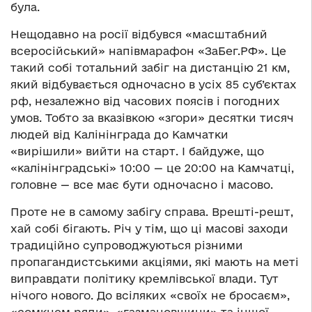
була.
Нещодавно на росії відбувся «масштабний
всеросійський» напівмарафон «ЗаБег.РФ». Це
такий собі тотальний забіг на дистанцію 21 км,
який відбувається одночасно в усіх 85 суб’єктах
рф, незалежно від часових поясів і погодних
умов. Тобто за вказівкою «згори» десятки тисяч
людей від Калінінграда до Камчатки
«вирішили» вийти на старт. І байдуже, що
«калінінградські» 10:00 — це 20:00 на Камчатці,
головне — все має бути одночасно і масово.
Проте не в самому забігу справа. Врешті-решт,
хай собі бігають. Річ у тім, що ці масові заходи
традиційно супроводжуються різними
пропагандистськими акціями, які мають на меті
виправдати політику кремлівської влади. Тут
нічого нового. До всіляких «своїх не бросаєм»,
«сомкнем ряди», «газмановщини» та іншої