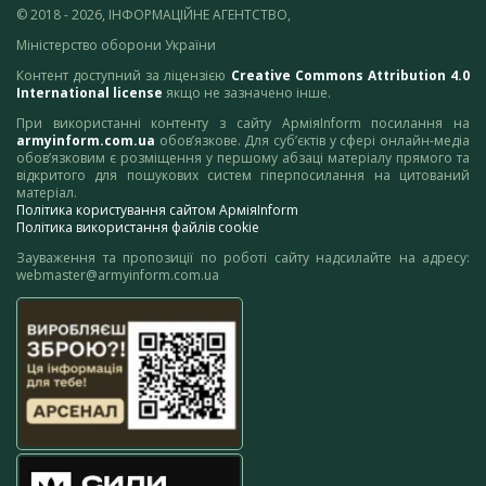
© 2018 - 2026, ІНФОРМАЦІЙНЕ АГЕНТСТВО,
Міністерство оборони України
Контент доступний за ліцензією
Creative Commons Attribution 4.0
International license
якщо не зазначено інше.
При використанні контенту з сайту АрміяInform посилання на
armyinform.com.ua
обов’язкове. Для суб’єктів у сфері онлайн-медіа
обов’язковим є розміщення у першому абзаці матеріалу прямого та
відкритого для пошукових систем гіперпосилання на цитований
матеріал.
Політика користування сайтом АрміяInform
Політика використання файлів cookie
Зауваження та пропозиції по роботі сайту надсилайте на адресу:
webmaster@armyinform.com.ua