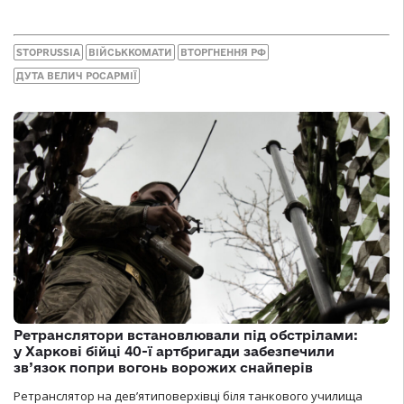
STOPRUSSIA
ВІЙСЬККОМАТИ
ВТОРГНЕННЯ РФ
ДУТА ВЕЛИЧ РОСАРМІЇ
Ретранслятори встановлювали під обстрілами:
у Харкові бійці 40-ї артбригади забезпечили
зв’язок попри вогонь ворожих снайперів
Ретранслятор на дев’ятиповерхівці біля танкового училища