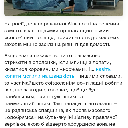
На росії, де в переважної більшості населення
замість власної думки пропагандистський
«солов’їний послід», прихильність до масових
заходів міцно засіла на рівні підсвідомості.
Якщо влада накаже, вони готові масово
стрибати в ополонки, їсти млинці з лопати,
кидатися коров’ячими «коржами» і…
навіть
копати могили на швидкість
. Іншими словами,
за «велічайшего соізволенія» вони ладні робити
все, що завгодно, головне, щоб це було
найбільшим, найпотужнішим та
наймасштабнішим. Такі напади гігантоманії —
це радянська спадщина, як прояв масового
«одобрямса» на будь-яку ініціативу правлячої
верхівки, якою б відверто абсурдною вона не