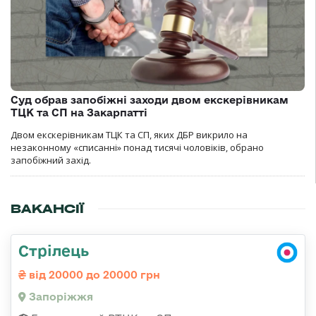
Суд обрав запобіжні заходи двом екскерівникам
ТЦК та СП на Закарпатті
Двом екскерівникам ТЦК та СП, яких ДБР викрило на
незаконному «списанні» понад тисячі чоловіків, обрано
запобіжний захід.
ВАКАНСІЇ
Стрілець
від 20000 до 20000 грн
Запоріжжя