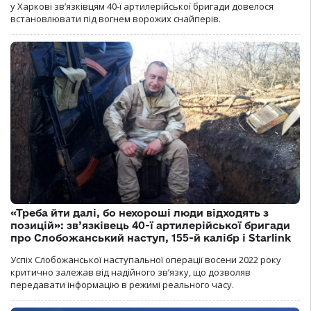
у Харкові зв’язківцям 40-ї артилерійської бригади довелося
встановлювати під вогнем ворожих снайперів.
«Треба йти далі, бо нехороші люди відходять з
позицій»: зв’язківець 40-ї артилерійської бригади
про Слобожанський наступ, 155-й калібр і Starlink
Успіх Слобожанської наступальної операції восени 2022 року
критично залежав від надійного зв’язку, що дозволяв
передавати інформацію в режимі реального часу.