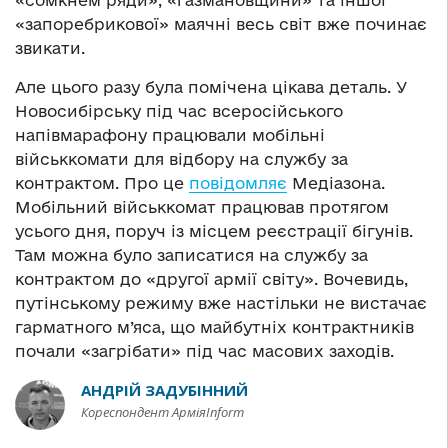
«запоребрикової» маячні весь світ вже починає
звикати.
Але цього разу була помічена цікава деталь. У
Новосибірську під час всеросійського
напівмарафону працювали мобільні
військкомати для відбору на службу за
контрактом. Про це
повідомляє
Медіазона.
Мобільний військкомат працював протягом
усього дня, поруч із місцем реєстрації бігунів.
Там можна було записатися на службу за
контрактом до «другої армії світу». Вочевидь,
путінському режиму вже настільки не вистачає
гарматного м’яса, що майбутніх контрактників
почали «загрібати» під час масових заходів.
АНДРІЙ ЗАДУБІННИЙ
Кореспондент АрміяInform