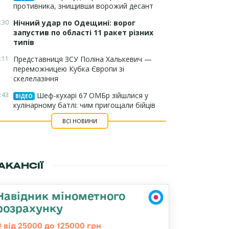
противника, знищивши ворожий десант
:30
Нічний удар по Одещині: ворог
запустив по області 11 ракет різних
типів
:11
Представниця ЗСУ Поліна Халькевич —
переможницею Кубка Європи зі
скелелазіння
:43
Шеф-кухарі 67 ОМБр зійшлися у
ВІДЕО
кулінарному батлі: чим пригощали бійців
ВСІ НОВИНИ
АКАНСІЇ
Навідник мінометного
розрахунку
від 25000 до 125000 грн