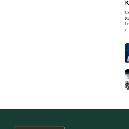
К
С
К
і 
н