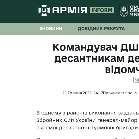
#НОВИНИ
ДОВІДНИК РЕКРУТА
Командувач ДШВ
десантникам де
відомч
ВІ
23 Травня 2022, 14:17
Прочитаєте за:
< 
В одному з районів виконання завдан
Збройних Сил України генерал-майор
окремої десантно-штурмової бригади д