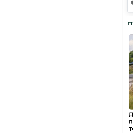
П
Д
п
т