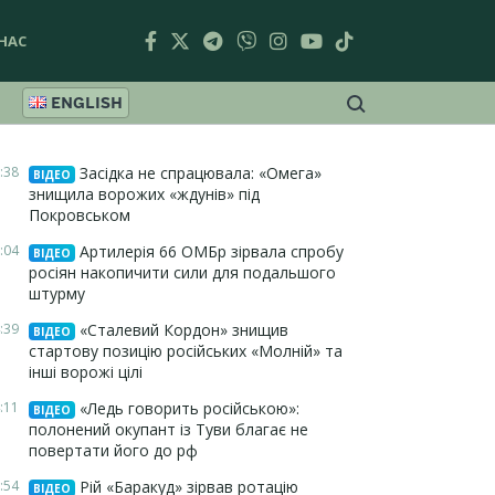
НАС
ENGLISH
:38
Засідка не спрацювала: «Омега»
ВІДЕО
знищила ворожих «ждунів» під
Покровськом
:04
Артилерія 66 ОМБр зірвала спробу
ВІДЕО
росіян накопичити сили для подальшого
штурму
:39
«Сталевий Кордон» знищив
ВІДЕО
стартову позицію російських «Молній» та
інші ворожі цілі
:11
«Ледь говорить російською»:
ВІДЕО
полонений окупант із Туви благає не
повертати його до рф
:54
Рій «Баракуд» зірвав ротацію
ВІДЕО