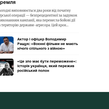
ремля
ьогодні виповнюється два роки від початку
урської операції — безпрецедентної за задумом
виконанням кампанії, яка перенесла бойові дії
а територію держави-агресора. Цей крок…
Актор і офіцер Володимир
Ращук: «Воєнні фільми не мають
нічого спільного з війною»
«Це зло має бути переможене»:
історія українця, який пережив
російський полон