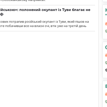
ійською»: полонений окупант із Туви благає не
рф
кових потрапив російський окупант із Туви, який пішов на
те побачивши все на власні очі, втік уже на третій день