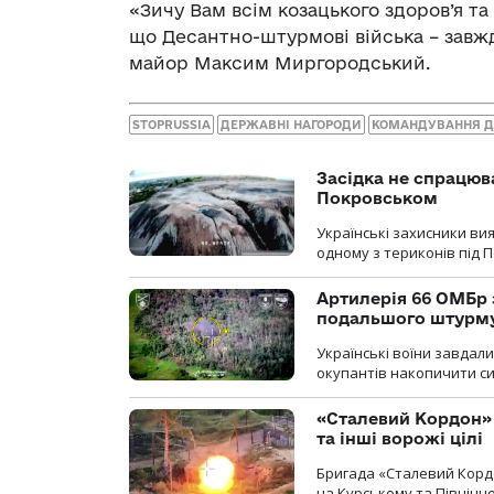
«Зичу Вам всім козацького здоров’я та
що Десантно-штурмові війська – завжди
майор Максим Миргородський.
STOPRUSSIA
ДЕРЖАВНІ НАГОРОДИ
КОМАНДУВАННЯ Д
Засідка не спрацюв
Покровськом
Українські захисники вия
одному з териконів під 
Артилерія 66 ОМБр 
подальшого штурм
Українські воїни завдал
окупантів накопичити с
«Сталевий Кордон»
та інші ворожі цілі
Бригада «Сталевий Кордо
на Курському та Північ