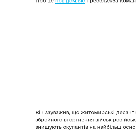
Про це
повідомляє
пресслужба Команд
Він зауважив, що житомирські десан
збройного вторгнення військ російськ
знищують окупантів на найбільш осно