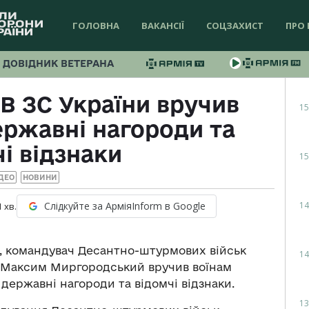
ГОЛОВНА
ВАКАНСІЇ
СОЦЗАХИСТ
ПРО 
ДОВІДНИК ВЕТЕРАНА
 ЗС України вручив
15
ржавні нагороди та
і відзнаки
15
ДЕО
НОВИНИ
14
Слідкуйте за АрміяInform в Google
1
хв.
ь, командувач Десантно-штурмових військ
14
 Максим Миргородський вручив воїнам
ержавні нагороди та відомчі відзнаки.
13