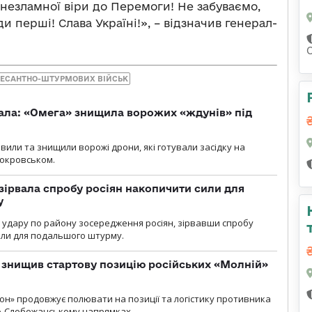
 незламної віри до Перемоги! Не забуваємо,
 перші! Слава Україні!», – відзначив генерал-
ЕСАНТНО-ШТУРМОВИХ ВІЙСЬК
ала: «Омега» знищила ворожих «ждунів» під
вили та знищили ворожі дрони, які готували засідку на
Покровськом.
зірвала спробу росіян накопичити сили для
у
и удару по району зосередження росіян, зірвавши спробу
или для подальшого штурму.
 знищив стартову позицію російських «Молній»
н» продовжує полювати на позиції та логістику противника
но-Слобожанському напрямках.