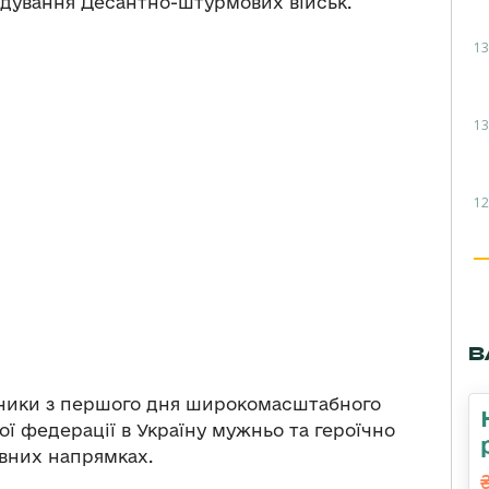
ування Десантно-штурмових військ.
13
13
12
В
тники з першого дня широкомасштабного
ої федерації в Україну мужньо та героїчно
вних напрямках.