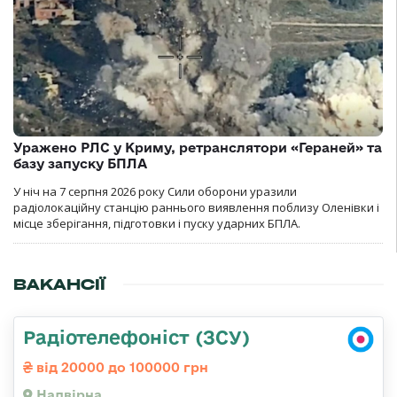
Уражено РЛС у Криму, ретранслятори «Гераней» та
базу запуску БПЛА
У ніч на 7 серпня 2026 року Сили оборони уразили
радіолокаційну станцію раннього виявлення поблизу Оленівки і
місце зберігання, підготовки і пуску ударних БПЛА.
ВАКАНСІЇ
Радіотелефоніст (ЗСУ)
від 20000 до 100000 грн
Надвірна