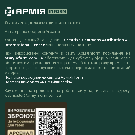
© 2018 - 2026, ІНФОРМАЦІЙНЕ АГЕНТСТВО,
Міністерство оборони України
Контент доступний за ліцензією
Creative Commons Attribution 4.0
International license
якщо не зазначено інше.
При використанні контенту з сайту АрміяInform посилання на
armyinform.com.ua
обов’язкове. Для суб’єктів у сфері онлайн-медіа
обов’язковим є розміщення у першому абзаці матеріалу прямого та
відкритого для пошукових систем гіперпосилання на цитований
матеріал.
Політика користування сайтом АрміяInform
Політика використання файлів cookie
Зауваження та пропозиції по роботі сайту надсилайте на адресу:
webmaster@armyinform.com.ua