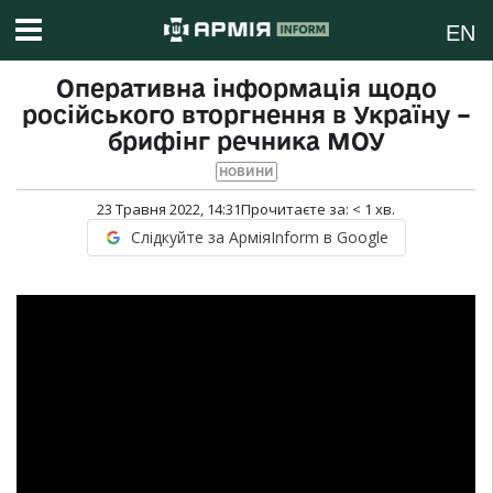
EN
Оперативна інформація щодо
російського вторгнення в Україну –
брифінг речника МОУ
НОВИНИ
23 Травня 2022, 14:31
Прочитаєте за:
< 1
хв.
Слідкуйте за АрміяInform в Google