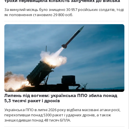
трохи перевищила кількість залучених до війська
За минулий місяць було знищено 30 957 російських солдатів, тоді
як поповнення становило 29 800 осіб.
Липень під вогнем: українська ППО збила понад
5,3 тисячі ракет і дронів
Українська ППО в липні 2026 року відбила масовані атаки росії,
перехопивши понад 5300 ракет і ударних дронів, а також
знешкодивши понад 48 тисяч БПЛА.