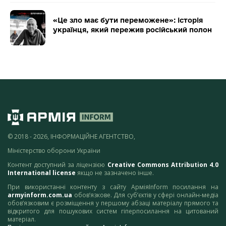
«Це зло має бути переможене»: історія
українця, який пережив російський полон
© 2018 - 2026, ІНФОРМАЦІЙНЕ АГЕНТСТВО,
Міністерство оборони України
Контент доступний за ліцензією
Creative Commons Attribution 4.0
International license
якщо не зазначено інше.
При використанні контенту з сайту АрміяInform посилання на
armyinform.com.ua
обов’язкове. Для суб’єктів у сфері онлайн-медіа
обов’язковим є розміщення у першому абзаці матеріалу прямого та
відкритого для пошукових систем гіперпосилання на цитований
матеріал.