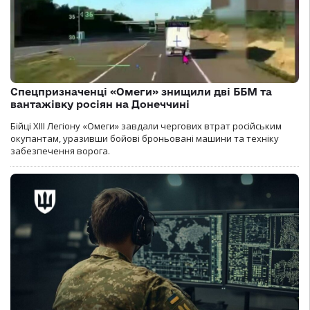
Спецпризначенці «Омеги» знищили дві ББМ та
вантажівку росіян на Донеччині
Бійці ХІІІ Легіону «Омеги» завдали чергових втрат російським
окупантам, уразивши бойові броньовані машини та техніку
забезпечення ворога.