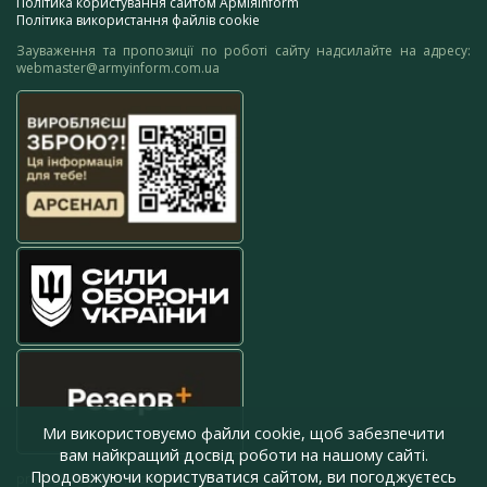
Політика користування сайтом АрміяInform
Політика використання файлів cookie
Зауваження та пропозиції по роботі сайту надсилайте на адресу:
webmaster@armyinform.com.ua
Ми використовуємо файли cookie, щоб забезпечити
вам найкращий досвід роботи на нашому сайті.
Продовжуючи користуватися сайтом, ви погоджуєтесь
press@armyinform.com.ua