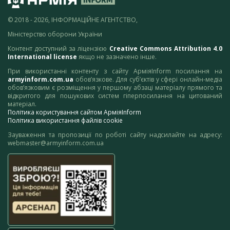
© 2018 - 2026, ІНФОРМАЦІЙНЕ АГЕНТСТВО,
Міністерство оборони України
Контент доступний за ліцензією
Creative Commons Attribution 4.0
International license
якщо не зазначено інше.
При використанні контенту з сайту АрміяInform посилання на
armyinform.com.ua
обов’язкове. Для суб’єктів у сфері онлайн-медіа
обов’язковим є розміщення у першому абзаці матеріалу прямого та
відкритого для пошукових систем гіперпосилання на цитований
матеріал.
Політика користування сайтом АрміяInform
Політика використання файлів cookie
Зауваження та пропозиції по роботі сайту надсилайте на адресу:
webmaster@armyinform.com.ua