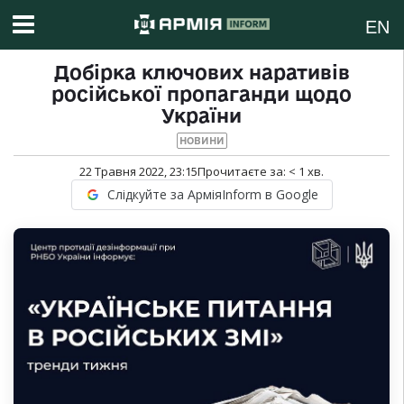
EN
Добірка ключових наративів
російської пропаганди щодо
України
НОВИНИ
22 Травня 2022, 23:15
Прочитаєте за:
< 1
хв.
Слідкуйте за АрміяInform в Google