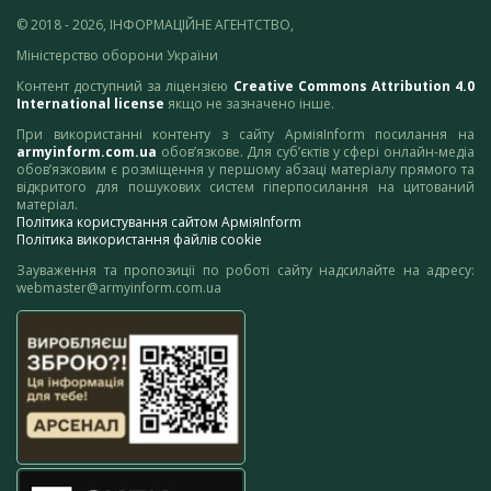
© 2018 - 2026, ІНФОРМАЦІЙНЕ АГЕНТСТВО,
Міністерство оборони України
Контент доступний за ліцензією
Creative Commons Attribution 4.0
International license
якщо не зазначено інше.
При використанні контенту з сайту АрміяInform посилання на
armyinform.com.ua
обов’язкове. Для суб’єктів у сфері онлайн-медіа
обов’язковим є розміщення у першому абзаці матеріалу прямого та
відкритого для пошукових систем гіперпосилання на цитований
матеріал.
Політика користування сайтом АрміяInform
Політика використання файлів cookie
Зауваження та пропозиції по роботі сайту надсилайте на адресу:
webmaster@armyinform.com.ua