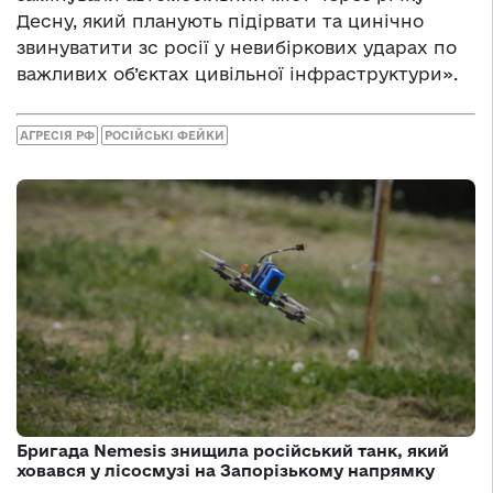
Десну, який планують підірвати та цинічно
звинуватити зс росії у невибіркових ударах по
важливих об’єктах цивільної інфраструктури».
АГРЕСІЯ РФ
РОСІЙСЬКІ ФЕЙКИ
Бригада Nemesis знищила російський танк, який
ховався у лісосмузі на Запорізькому напрямку