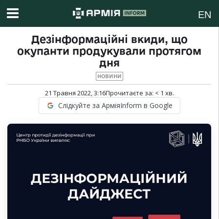
EN
Дезінформаційні вкиди, що
окупанти продукували протягом
дня
НОВИНИ
21 Травня 2022, 3:16
Прочитаєте за:
< 1
хв.
Слідкуйте за АрміяInform в Google