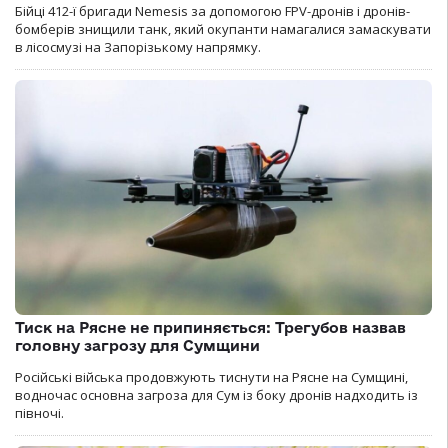
Бійці 412-ї бригади Nemesis за допомогою FPV-дронів і дронів-
бомберів знищили танк, який окупанти намагалися замаскувати
в лісосмузі на Запорізькому напрямку.
Тиск на Рясне не припиняється: Трегубов назвав
головну загрозу для Сумщини
Російські війська продовжують тиснути на Рясне на Сумщині,
водночас основна загроза для Сум із боку дронів надходить із
півночі.