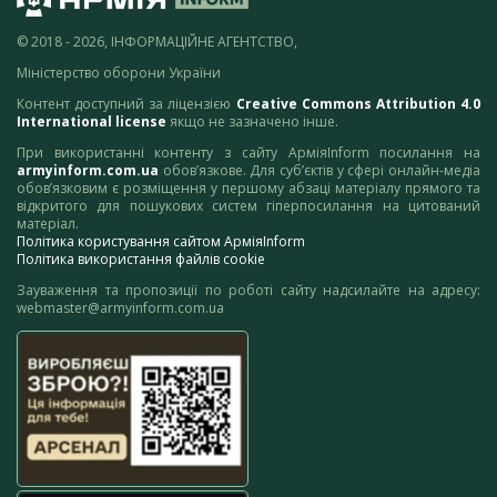
© 2018 - 2026, ІНФОРМАЦІЙНЕ АГЕНТСТВО,
Міністерство оборони України
Контент доступний за ліцензією
Creative Commons Attribution 4.0
International license
якщо не зазначено інше.
При використанні контенту з сайту АрміяInform посилання на
armyinform.com.ua
обов’язкове. Для суб’єктів у сфері онлайн-медіа
обов’язковим є розміщення у першому абзаці матеріалу прямого та
відкритого для пошукових систем гіперпосилання на цитований
матеріал.
Політика користування сайтом АрміяInform
Політика використання файлів cookie
Зауваження та пропозиції по роботі сайту надсилайте на адресу:
webmaster@armyinform.com.ua