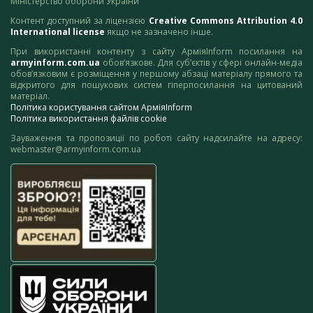
Міністерство оборони України
Контент доступний за ліцензією
Creative Commons Attribution 4.0
International license
якщо не зазначено інше.
При використанні контенту з сайту АрміяInform посилання на
armyinform.com.ua
обов’язкове. Для суб’єктів у сфері онлайн-медіа
обов’язковим є розміщення у першому абзаці матеріалу прямого та
відкритого для пошукових систем гіперпосилання на цитований
матеріал.
Політика користування сайтом АрміяInform
Політика використання файлів cookie
Зауваження та пропозиції по роботі сайту надсилайте на адресу:
webmaster@armyinform.com.ua