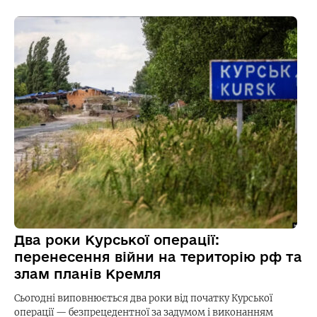
Два роки Курської операції:
перенесення війни на територію рф та
злам планів Кремля
Сьогодні виповнюється два роки від початку Курської
операції — безпрецедентної за задумом і виконанням