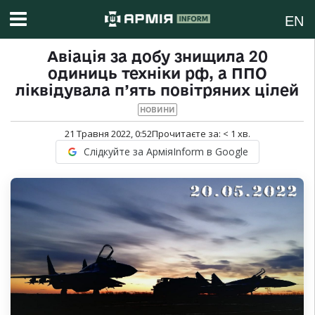
EN
Авіація за добу знищила 20
одиниць техніки рф, а ППО
ліквідувала п’ять повітряних цілей
НОВИНИ
21 Травня 2022, 0:52
Прочитаєте за:
< 1
хв.
Слідкуйте за АрміяInform в Google