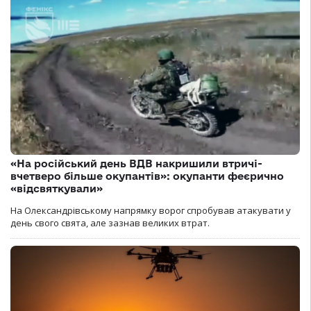
«На російський день ВДВ накришили втричі-
вчетверо більше окупантів»: окупанти феєрично
«відсвяткували»
На Олександрівському напрямку ворог спробував атакувати у
день свого свята, але зазнав великих втрат.