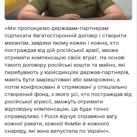
«Ми пропонуємо державам-партнерам
підписати багатосторонній договір і створити
механізм, завдяки якому кожен і кожна, хто
постраждав від дій російської армії, зможе
отримати компенсацію своїх втрат. На основі
такого договору російські кошти та майно, які
перебувають у юрисдикціях держав-партнерів,
мають бути заарештовані або заморожені, а
потім конфісковані й спрямовані у спеціально
створений фонд, з якого усі, хто постраждав від
російської агресії, зможуть отримати
відповідну компенсацію. Це буде точно
справедливо. І Росія відчує справжню вагу
кожної ракети, кожної бомби й кожного
снаряду, які вона випустила по Україні».