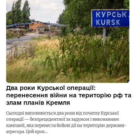
Два роки Курської операції:
перенесення війни на територію рф та
злам планів Кремля
Сьогодні виповнюється два роки від початку Курської
операції — безпрецедентної за задумом і виконанням
кампанії, яка перенесла бойові дії на територію держави-
агресора. Цей крок…