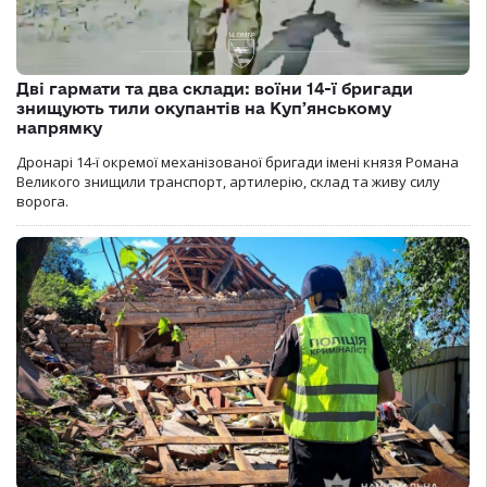
Дві гармати та два склади: воїни 14-ї бригади
знищують тили окупантів на Купʼянському
напрямку
Дронарі 14-ї окремої механізованої бригади імені князя Романа
Великого знищили транспорт, артилерію, склад та живу силу
ворога.