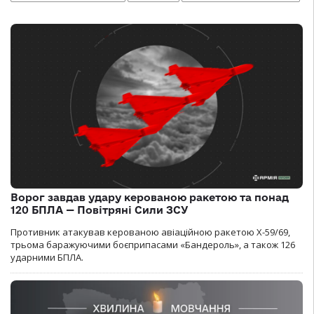
Ворог завдав удару керованою ракетою та понад
120 БПЛА — Повітряні Сили ЗСУ
Противник атакував керованою авіаційною ракетою Х-59/69,
трьома баражуючими боєприпасами «Бандероль», а також 126
ударними БПЛА.