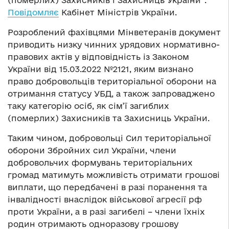
(померлих) Захисників і Захисниць України”.
Повідомляє
Кабінет Міністрів України.
Розроблений фахівцями Мінветеранів документ
приводить низку чинних урядових нормативно-
правових актів у відповідність із Законом
України від 15.03.2022 №2121, яким визнано
право добровольців територіальної оборони на
отримання статусу УБД, а також запроваджено
таку категорію осіб, як сім’ї загиблих
(померлих) Захисників та Захисниць України.
Таким чином, добровольці Сил територіальної
оборони Збройних сил України, члени
добровольчих формувань територіальних
громад матимуть можливість отримати грошові
виплати, що передбачені в разі поранення та
інвалідності внаслідок військової агресії рф
проти України, а в разі загибелі – члени їхніх
родин отримають одноразову грошову