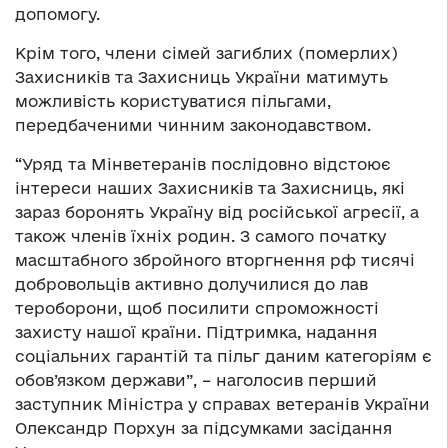
допомогу.
Крім того, члени сімей загиблих (померлих)
Захисників та Захисниць України матимуть
можливість користуватися пільгами,
передбаченими чинним законодавством.
“Уряд та Мінветеранів послідовно відстоює
інтереси наших Захисників та Захисниць, які
зараз боронять Україну від російської агресії, а
також членів їхніх родин. З самого початку
масштабного збройного вторгнення рф тисячі
добровольців активно долучилися до лав
тероборони, щоб посилити спроможності
захисту нашої країни. Підтримка, надання
соціальних гарантій та пільг даним категоріям є
обов’язком держави”, – наголосив перший
заступник Міністра у справах ветеранів України
Олександр Порхун за підсумками засідання