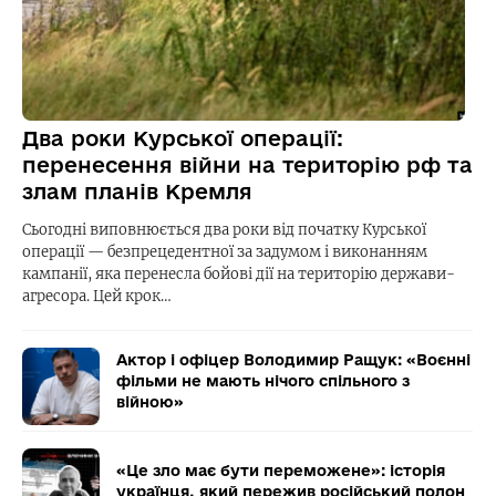
Два роки Курської операції:
перенесення війни на територію рф та
злам планів Кремля
Сьогодні виповнюється два роки від початку Курської
операції — безпрецедентної за задумом і виконанням
кампанії, яка перенесла бойові дії на територію держави-
агресора. Цей крок…
Актор і офіцер Володимир Ращук: «Воєнні
фільми не мають нічого спільного з
війною»
«Це зло має бути переможене»: історія
українця, який пережив російський полон