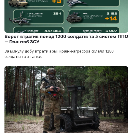
Ворог втратив понад 1200 солдатів та 3 систем ППО
— Генштаб ЗСУ
За минулу добу втрати армії країни-агресора склали 1280
солдатів та з танки.