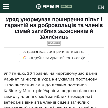
EN
Уряд унормував поширення пільг і
гарантій на добровольців та членів
сімей загиблих захисників й
захисниць
НОВИНИ
20 Травня 2022, 20:52
Прочитаєте за:
2
хв.
Слідкуйте за АрміяInform в Google
Уп’ятницю, 20 травня, на черговому засіданні
Кабінет Міністрів України ухвалив постанову
“Про внесення змін до деяких постанов
Кабінету Міністрів України щодо соціального
захисту членів сімей загиблих (померлих)
ветеранів війни та членів сімей загиблих