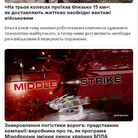
«На трьох колесах проїхав близько 15 км»:
як доставляють життєво необхідні вантажі
військовим
Кілька років тому наземні роботизовані комплекси здавалися
технологією майбутнього, а тепер ними доставляють необхідні
речі військовим й евакуюють поранених.
Знекровлення логістики ворога: представник
компанії-виробника про те, як програма
Міноборони змінює ринок ударних БПЛА