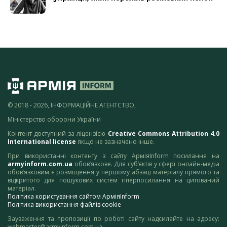
© 2018 - 2026, ІНФОРМАЦІЙНЕ АГЕНТСТВО,
Міністерство оборони України
Контент доступний за ліцензією
Creative Commons Attribution 4.0
International license
якщо не зазначено інше.
При використанні контенту з сайту АрміяInform посилання на
armyinform.com.ua
обов’язкове. Для суб’єктів у сфері онлайн-медіа
обов’язковим є розміщення у першому абзаці матеріалу прямого та
відкритого для пошукових систем гіперпосилання на цитований
матеріал.
Політика користування сайтом АрміяInform
Політика використання файлів cookie
Зауваження та пропозиції по роботі сайту надсилайте на адресу:
webmaster@armyinform.com.ua