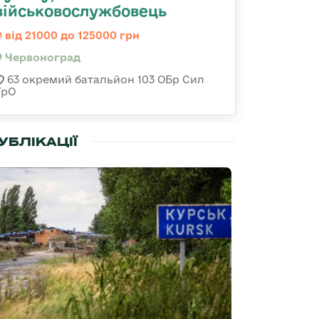
військовослужбовець
від 21000 до 125000 грн
Червоноград
63 окремий батальйон 103 ОБр Сил
ТрО
УБЛІКАЦІЇ