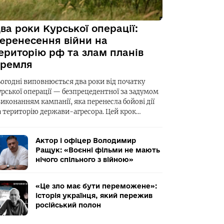
ва роки Курської операції:
еренесення війни на
ериторію рф та злам планів
ремля
ьогодні виповнюється два роки від початку
урської операції — безпрецедентної за задумом
виконанням кампанії, яка перенесла бойові дії
а територію держави-агресора. Цей крок…
Актор і офіцер Володимир
Ращук: «Воєнні фільми не мають
нічого спільного з війною»
«Це зло має бути переможене»:
історія українця, який пережив
російський полон