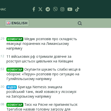
НАС
ENGLISH
:29
Медик розповів про складність
КОМЕНТАР
евакуації поранених на Лиманському
напрямку
:12
11 військових рф отримали довічне за
розстріл шістьох цивільних на Київщині
:53
Окупанти шукають слабкі місця в
КОМЕНТАР
обороні: «Перун» розповів про ситуацію на
Гуляйпільському напрямку
:30
Бригада Nemesis знищила
ВІДЕО
російський танк, який ховався у лісосмузі
на Запорізькому напрямку
:08
Тиск на Рясне не припиняється:
КОМЕНТАР
Трегубов назвав головну загрозу для