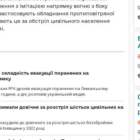
єння з імітацією напрямку вогню з боку
застосовують обладнання протиповітряної
дають це за обстріл цивільного населення
і.
 складність евакуації поранених на
ямку
ьких FPV-дронів евакуація поранених на Лиманському
 години, а дні, розповів український медик.
римали довічне за розстріл шістьох цивільних на
 засудили до довічного за розстріл шістьох беззбройних
ї Київщини у 2022 році.