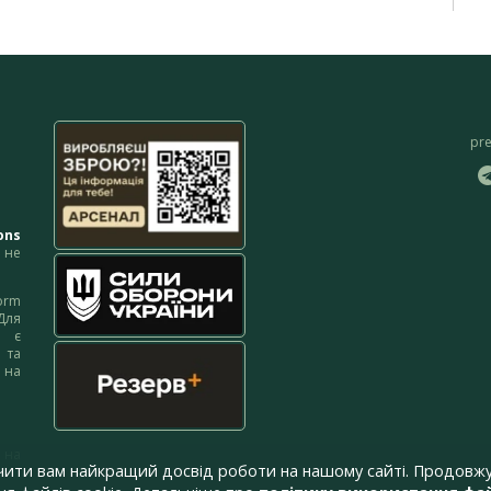
pr
ons
не
orm
Для
м є
 та
 на
 на
чити вам найкращий досвід роботи на нашому сайті. Продовжу