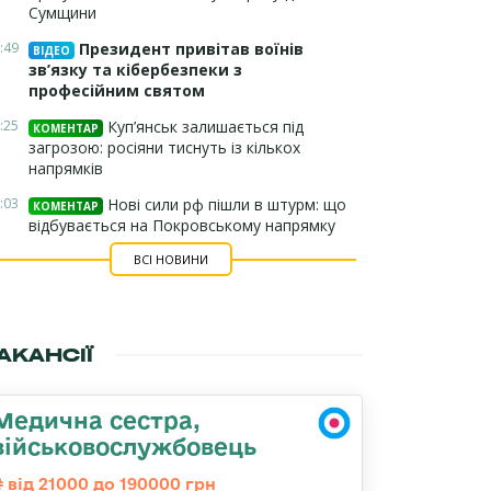
Сумщини
:49
Президент привітав воїнів
ВІДЕО
зв’язку та кібербезпеки з
професійним святом
:25
Куп’янськ залишається під
КОМЕНТАР
загрозою: росіяни тиснуть із кількох
напрямків
:03
Нові сили рф пішли в штурм: що
КОМЕНТАР
відбувається на Покровському напрямку
ВСІ НОВИНИ
АКАНСІЇ
Медична сестра,
військовослужбовець
від 21000 до 190000 грн