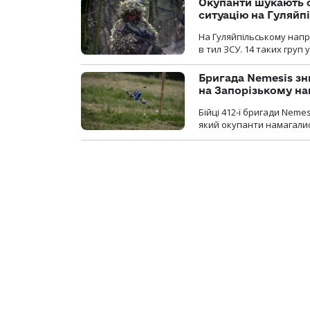
Окупанти шукають с
ситуацію на Гуляйп
На Гуляйпільському нап
в тил ЗСУ. 14 таких груп 
Бригада Nemesis зн
на Запорізькому н
Бійці 412-ї бригади Neme
який окупанти намагалис