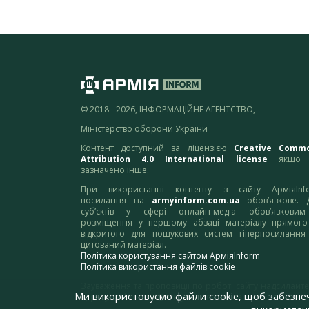
© 2018 - 2026, ІНФОРМАЦІЙНЕ АГЕНТСТВО,
Міністерство оборони України
Контент доступний за ліцензією
Creative Comm
Attribution 4.0 International license
якщо 
зазначено інше.
При використанні контенту з сайту АрміяInf
посилання на
armyinform.com.ua
обов’язкове. 
суб’єктів у сфері онлайн-медіа обов’язкови
розміщення у першому абзаці матеріалу прямого
відкритого для пошукових систем гіперпосилання
цитований матеріал.
Політика користування сайтом АрміяInform
Політика використання файлів cookie
Зауваження та пропозиції по роботі сайту надсилайте
Ми використовуємо файли cookie, щоб забезпе
адресу:
webmaster@armyinform.com.ua