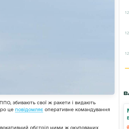
12
12
12
В
ППО, збивають свої ж ракети і видають
Про це
повідомляє
оперативне командування
вокативний обстріл ними ж окупованих