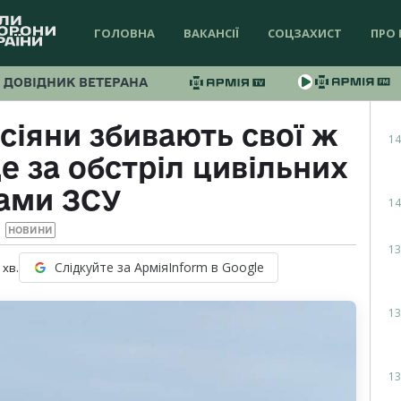
ГОЛОВНА
ВАКАНСІЇ
СОЦЗАХИСТ
ПРО 
ДОВІДНИК ВЕТЕРАНА
сіяни збивають свої ж
14
е за обстріл цивільних
ами ЗСУ
14
НОВИНИ
13
Слідкуйте за АрміяInform в Google
хв.
13
13