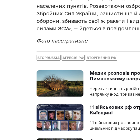
населених пунктів. Розвертаючи озбро
Збройних Сил України, рашисти ще й 
оборони, збивають свої ж ракети і ви
силами ЗСУ», — йдеться в повідомленн
Фото ілюстративне
STOPRUSSIA
АГРЕСІЯ РФ
ВТОРГНЕННЯ РФ
Медик розповів про
Лиманському напр
Через активність російс
напрямку іноді триває не
11 військових рф от
Київщині
11 військових рф заочно
цивільних під час окупаці