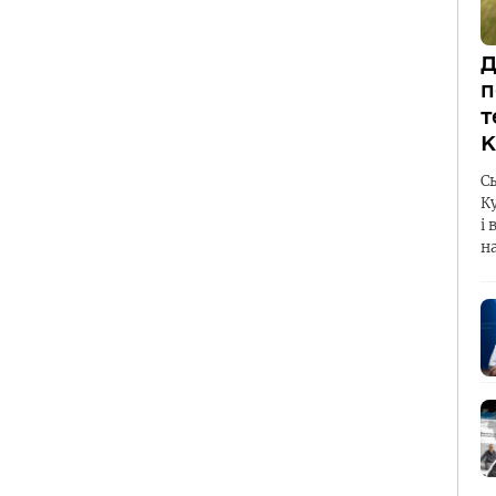
Д
п
т
К
С
К
і 
н