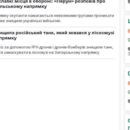
лабкі місця в обороні: «Перун» розповів про
ільському напрямку
рямку окупанти намагаються невеликими групами проникати
уже знищили українські військові.
ищила російський танк, який ховався у лісосмузі
апрямку
sis за допомогою FPV-дронів і дронів-бомберів знищили танк,
я замаскувати в лісосмузі на Запорізькому напрямку.