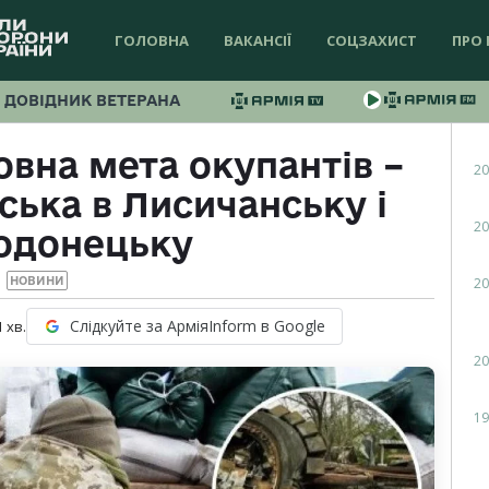
ГОЛОВНА
ВАКАНСІЇ
СОЦЗАХИСТ
ПРО 
ДОВІДНИК ВЕТЕРАНА
вна мета окупантів –
20
ська в Лисичанську і
20
одонецьку
20
НОВИНИ
Слідкуйте за АрміяInform в Google
1
хв.
20
19