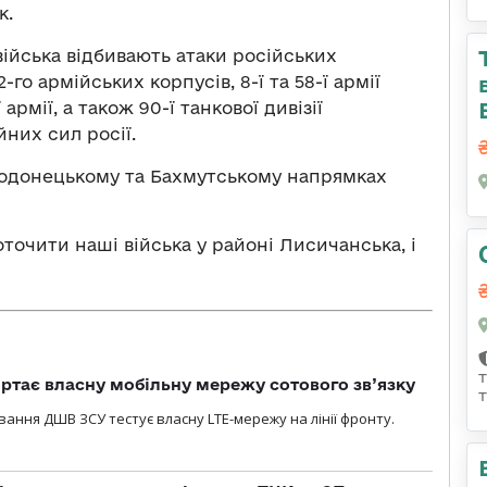
к.
ійська відбивають атаки російських
2-го армійських корпусів, 8-ї та 58-ї армії
 армії, а також 90-ї танкової дивізії
них сил росії.
родонецькому та Бахмутському напрямках
точити наші війська у районі Лисичанська, і
ртає власну мобільну мережу сотового зв’язку
вання ДШВ ЗСУ тестує власну LTE-мережу на лінії фронту.