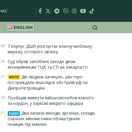
НАС
ENGLISH
:49
7 корпус ДШВ розгортає власну мобільну
мережу сотового зв’язку
:38
Суд обрав запобіжні заходи двом
екскерівникам ТЦК та СП на Закарпатті
:21
Дві людини загинуло, шестеро
ФОТО
постраждали внаслідок обстрілів рф на
Дніпропетровщині
:09
Пообіцяв вивезти військовозобов’язаного
за кордон: у Харкові викрито офіцера
:51
Два запасні виходи, арсенал, склади,
ВІДЕО
спальня: мінометники облаштували
позицію під землею