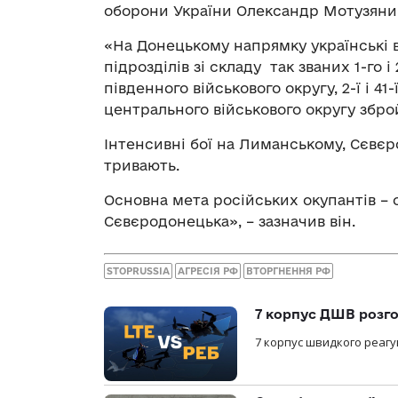
оборони України Олександр Мотузяни
«На Донецькому напрямку українські в
підрозділів зі складу так званих 1-го і 
південного військового округу, 2-ї і 41-ї
центрального військового округу зброй
Інтенсивні бої на Лиманському, Сєвє
тривають.
Основна мета російських окупантів – о
Сєвєродонецька», – зазначив він.
STOPRUSSIA
АГРЕСІЯ РФ
ВТОРГНЕННЯ РФ
7 корпус ДШВ розго
7 корпус швидкого реагу