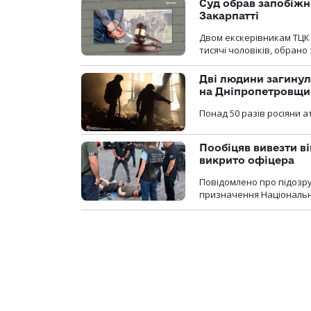
Суд обрав запобіжн
Закарпатті
Двом екскерівникам ТЦК 
тисячі чоловіків, обрано
Дві людини загинул
на Дніпропетровщи
Понад 50 разів росіяни 
Пообіцяв вивезти ві
викрито офіцера
Повідомлено про підозр
призначення Національної 