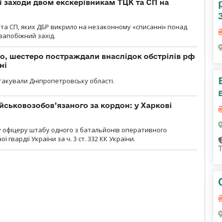
і заходи двом екскерівникам ТЦК та СП на
та СП, яких ДБР викрило на незаконному «списанні» понад
 запобіжний захід.
о, шестеро постраждали внаслідок обстрілів рф
ні
атакували Дніпропетровську області.
йськовозобов’язаного за кордон: у Харкові
у офіцеру штабу одного з батальйонів оперативного
гвардії України за ч. 3 ст. 332 КК України.