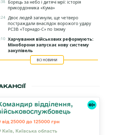
:38
Борець за небо і дитячі мрії: історія
прикордонника «Кума»
:24
Двоє людей загинули, ще четверо
постраждали внаслідок ворожого удару
РСЗВ «Торнадо-С» по Ізюму
:10
Харчування військових реформують:
Міноборони запускає нову систему
закупівель
ВСІ НОВИНИ
АКАНСІЇ
Командир відділення,
військовослужбовець
від 25000 до 125000 грн
Київ, Київська область