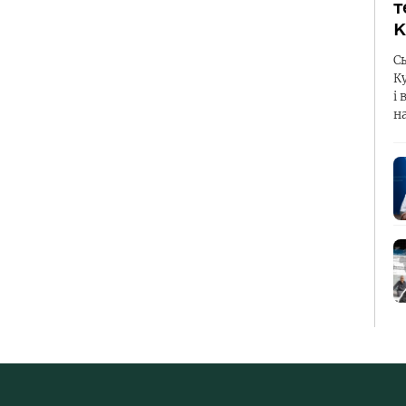
т
К
С
К
і 
н