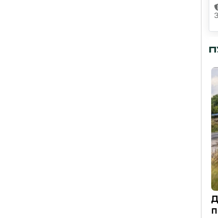
П
Д
п