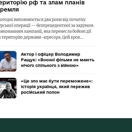
ериторію рф та злам планів
ремля
ьогодні виповнюється два роки від початку
урської операції — безпрецедентної за задумом
виконанням кампанії, яка перенесла бойові дії
а територію держави-агресора. Цей крок…
Актор і офіцер Володимир
Ращук: «Воєнні фільми не мають
нічого спільного з війною»
«Це зло має бути переможене»:
історія українця, який пережив
російський полон