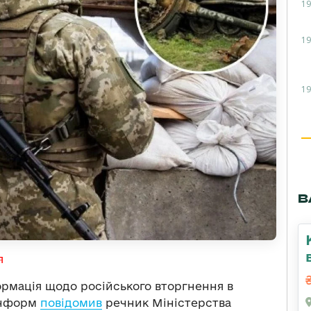
19
19
19
В
я
рмація щодо російського вторгнення в
рінформ
повідомив
речник Міністерства