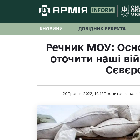
#НОВИНИ
ДОВІДНИК РЕКРУТА
Речник МОУ: Осно
оточити наші вій
Сєвєр
20 Травня 2022, 16:12
Прочитаєте за:
< 