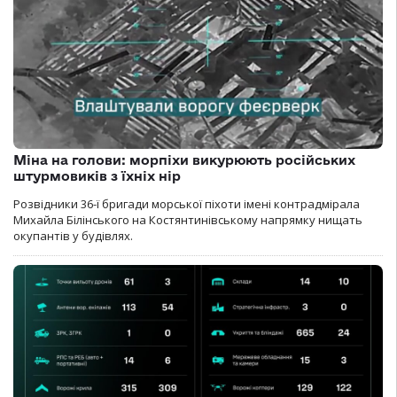
Міна на голови: морпіхи викурюють російських
штурмовиків з їхніх нір
Розвідники 36-ї бригади морської піхоти імені контрадмірала
Михайла Білінського на Костянтинівському напрямку нищать
окупантів у будівлях.