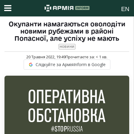
EN
Окупанти намагаються оволодіти
новими рубежами в районі
Попасної, але успіху не мають
НОВИНИ
20 Травня 2022, 19:49
Прочитаєте за:
< 1
хв.
Слідкуйте за АрміяInform в Google