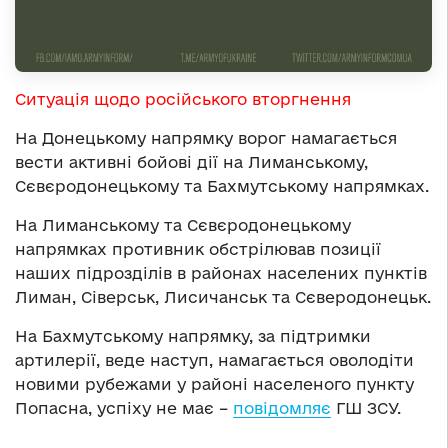
Ситуація щодо російського вторгнення
На Донецькому напрямку ворог намагається
вести активні бойові дії на Лиманському,
Сєвєродонецькому та Бахмутському напрямках.
На Лиманському та Сєвєродонецькому
напрямках противник обстрілював позиції
наших підрозділів в районах населених пунктів
Лиман, Сіверськ, Лисичанськ та Сєверодонецьк.
На Бахмутському напрямку, за підтримки
артилерії, веде наступ, намагається оволодіти
новими рубежами у районі населеного пункту
Попасна, успіху не має –
повідомляє
ГШ ЗСУ.