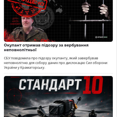
Окупант отримав підозру за вербування
неповнолітньої
СБУ повідомила про підозру окупанту, який завербував
неповнолітню для собору даних про дислокацію Сил оборони
України у Краматорську.