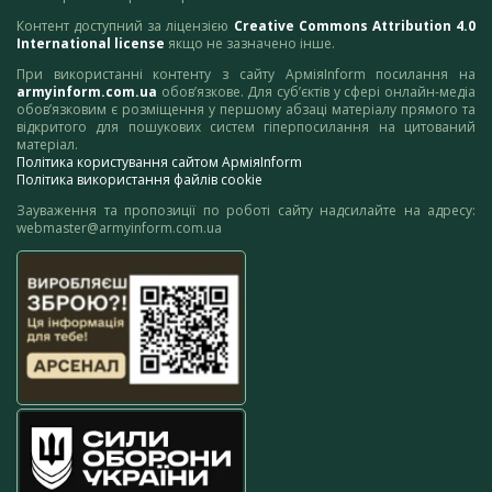
Контент доступний за ліцензією
Creative Commons Attribution 4.0
International license
якщо не зазначено інше.
При використанні контенту з сайту АрміяInform посилання на
armyinform.com.ua
обов’язкове. Для суб’єктів у сфері онлайн-медіа
обов’язковим є розміщення у першому абзаці матеріалу прямого та
відкритого для пошукових систем гіперпосилання на цитований
матеріал.
Політика користування сайтом АрміяInform
Політика використання файлів cookie
Зауваження та пропозиції по роботі сайту надсилайте на адресу:
webmaster@armyinform.com.ua