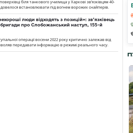
оверхівці біля танкового училища у Харкові зв’язківцям 40-
и довелося встановлювати під вогнем ворожих снайперів.
 нехороші люди відходять з позицій»: зв’язківець
ї бригади про Слобожанський наступ, 155-й
тупальної операції восени 2022 року критично залежав від
озволяв передавати інформацію в режимі реального часу.
П