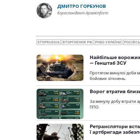
ДМИТРО ГОРБУНОВ
Кореспондент АрміяInform
STOPRUSSIA
ВТОРГНЕННЯ РФ
РНБО УКРАЇНИ
РОСІЙСЬ
Найбільше ворожих 
— Генштаб ЗСУ
Протягом минулої доби м
бойових зіткнень.
Ворог втратив близ
За минулу добу втрати ар
ППО.
Ретранслятори вста
ї артбригади забез