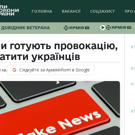
ГОЛОВНА
ВАКАНСІЇ
СОЦЗАХИСТ
ПРО 
ДОВІДНИК ВЕТЕРАНА
и готують провокацію,
8:
атити українців
8:
Слідкуйте за АрміяInform в Google
1
хв.
6:
6: