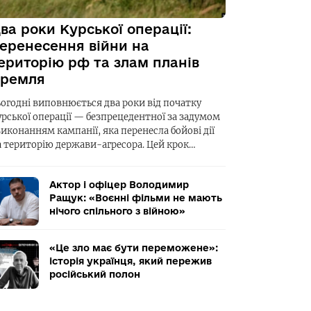
ва роки Курської операції:
еренесення війни на
ериторію рф та злам планів
ремля
ьогодні виповнюється два роки від початку
урської операції — безпрецедентної за задумом
виконанням кампанії, яка перенесла бойові дії
а територію держави-агресора. Цей крок…
Актор і офіцер Володимир
Ращук: «Воєнні фільми не мають
нічого спільного з війною»
«Це зло має бути переможене»:
історія українця, який пережив
російський полон