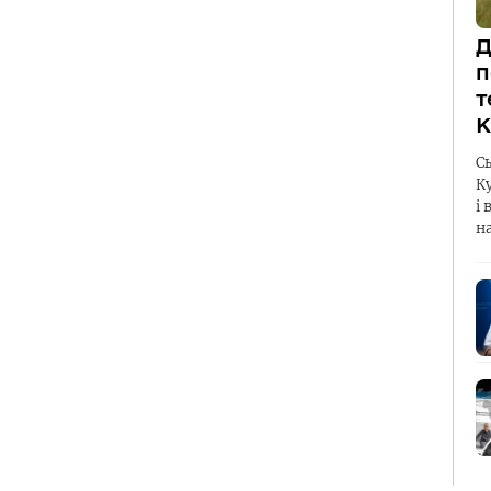
Д
п
т
К
С
К
і 
н