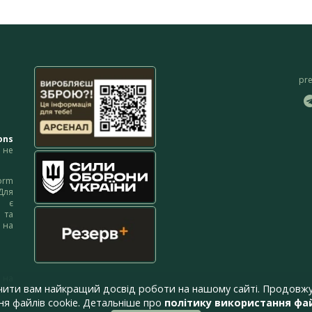
pr
ons
не
orm
Для
м є
 та
 на
 на
чити вам найкращий досвід роботи на нашому сайті. Продовжу
я файлів cookie. Детальніше про
політику використання фай