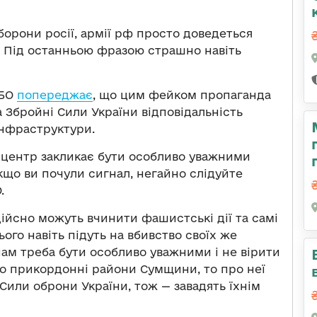
борони росії, армії рф просто доведеться
». Під останньою фразою страшно навіть
НБО
попереджає
, що цим фейком пропаганда
а Збройні Сили України відповідальність
інфраструктури.
, центр закликає бути особливо уважними
кщо ви почули сигнал, негайно слідуйте
.
дійсно можуть вчинити фашистські дії та самі
ого навіть підуть на вбивство своїх же
нам треба бути особливо уважними і не вірити
ро прикордонні райони Сумщини, то про неї
 Сили оброни України, тож — завадять їхнім