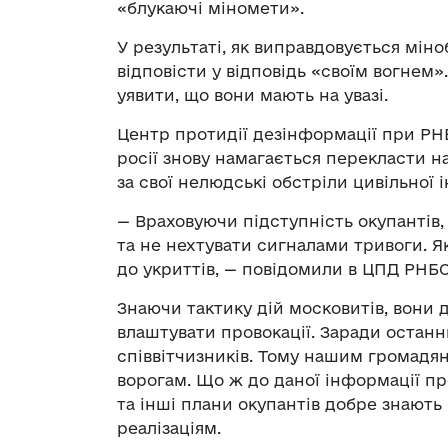
«блукаючі міномети».
У результаті, як виправдовується міно
відповісти у відповідь «своїм вогнем
уявити, що вони мають на увазі.
Центр протидії дезінформації при Р
росії знову намагається перекласти н
за свої нелюдські обстріли цивільної 
— Враховуючи підступність окупантів
та не нехтувати сигналами тривоги. Я
до укриттів, — повідомили в ЦПД РНБО
Знаючи тактику дій московитів, вони 
влаштувати провокації. Заради останнь
співвітчизників. Тому нашим громадя
ворогам. Що ж до даної інформації п
та інші плани окупантів добре знають
реалізаціям.