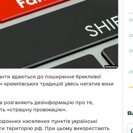
20
20
20
20
упанти вдаються до поширення брехливої
» кремлівських традицій увесь негатив вони
іа розганяють дезінформацію про те,
ють «страшну провокацію».
В
рдонних населених пунктів українські
яти територію рф. При цьому використають