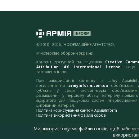
© 2018 - 2026, ІНФОРМАЦІЙНЕ АГЕНТСТВО,
Міністерство оборони України
Контент доступний за ліцензією
Creative Comm
Attribution 4.0 International license
якщо 
зазначено інше.
При використанні контенту з сайту АрміяInf
посилання на
armyinform.com.ua
обов’язкове. 
суб’єктів у сфері онлайн-медіа обов’язкови
розміщення у першому абзаці матеріалу прямого
відкритого для пошукових систем гіперпосилання
цитований матеріал.
Політика користування сайтом АрміяInform
Політика використання файлів cookie
Зауваження та пропозиції по роботі сайту надсилайте
Ми використовуємо файли cookie, щоб забезпе
адресу:
webmaster@armyinform.com.ua
використанн