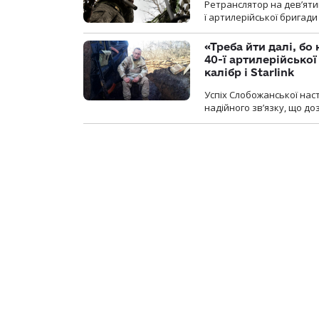
Ретранслятор на дев’ятип
ї артилерійської бригад
«Треба йти далі, бо
40-ї артилерійсько
калібр і Starlink
Успіх Слобожанської нас
надійного зв’язку, що д