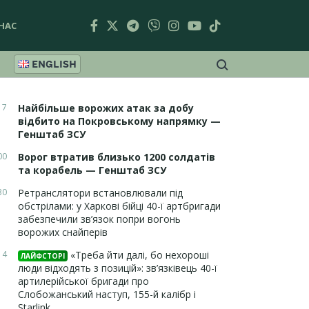
НАС
ENGLISH
17
Найбільше ворожих атак за добу
відбито на Покровському напрямку —
Генштаб ЗСУ
00
Ворог втратив близько 1200 солдатів
та корабель — Генштаб ЗСУ
30
Ретранслятори встановлювали під
обстрілами: у Харкові бійці 40-ї артбригади
забезпечили зв’язок попри вогонь
ворожих снайперів
14
«Треба йти далі, бо нехороші
ЛАЙФСТОРІ
люди відходять з позицій»: зв’язківець 40-ї
артилерійської бригади про
Слобожанський наступ, 155-й калібр і
Starlink