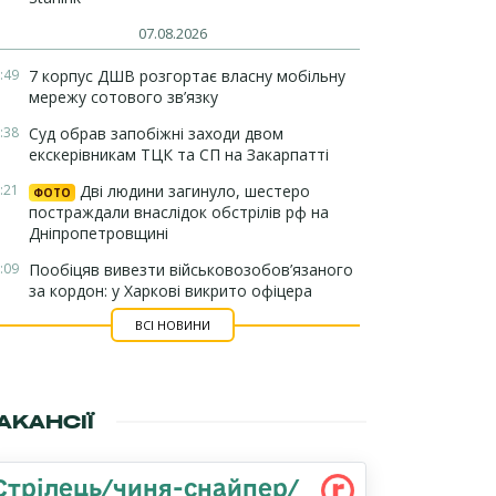
07.08.2026
:49
7 корпус ДШВ розгортає власну мобільну
мережу сотового зв’язку
:38
Суд обрав запобіжні заходи двом
екскерівникам ТЦК та СП на Закарпатті
:21
Дві людини загинуло, шестеро
ФОТО
постраждали внаслідок обстрілів рф на
Дніпропетровщині
:09
Пообіцяв вивезти військовозобов’язаного
за кордон: у Харкові викрито офіцера
ВСІ НОВИНИ
АКАНСІЇ
Стрілець/чиня-снайпер/