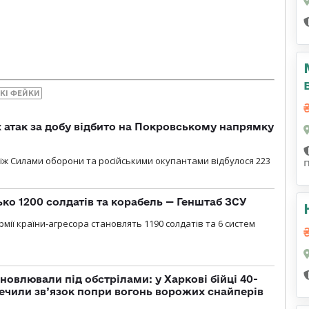
КІ ФЕЙКИ
атак за добу відбито на Покровському напрямку
іж Силами оборони та російськими окупантами відбулося 223
ько 1200 солдатів та корабель — Генштаб ЗСУ
мії країни-агресора становлять 1190 солдатів та 6 систем
новлювали під обстрілами: у Харкові бійці 40-
печили зв’язок попри вогонь ворожих снайперів