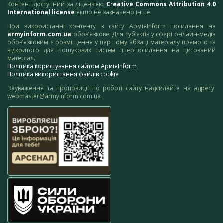
Контент доступний за ліцензією
Creative Commons Attribution 4.0
International license
якщо не зазначено інше.
При використанні контенту з сайту АрміяInform посилання на
armyinform.com.ua
обов’язкове. Для суб’єктів у сфері онлайн-медіа
обов’язковим є розміщення у першому абзаці матеріалу прямого та
відкритого для пошукових систем гіперпосилання на цитований
матеріал.
Політика користування сайтом АрміяInform
Політика використання файлів cookie
Зауваження та пропозиції по роботі сайту надсилайте на адресу:
webmaster@armyinform.com.ua