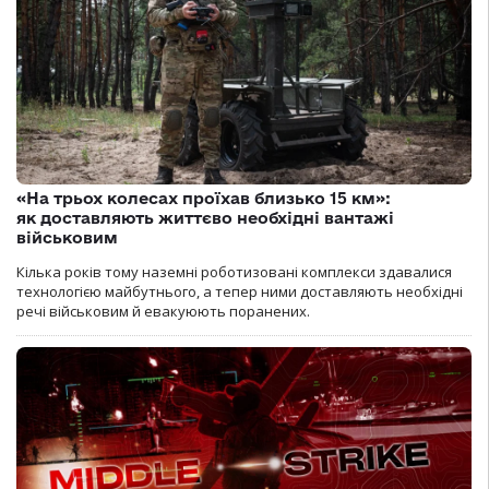
«На трьох колесах проїхав близько 15 км»:
як доставляють життєво необхідні вантажі
військовим
Кілька років тому наземні роботизовані комплекси здавалися
технологією майбутнього, а тепер ними доставляють необхідні
речі військовим й евакуюють поранених.