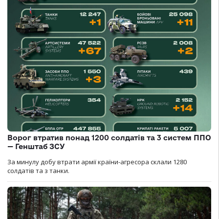
Ворог втратив понад 1200 солдатів та 3 систем ППО
— Генштаб ЗСУ
За минулу добу втрати армії країни-агресора склали 1280
солдатів та з танки.