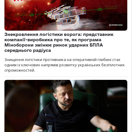
Знекровлення логістики ворога: представник
компанії-виробника про те, як програма
Міноборони змінює ринок ударних БПЛА
середнього радіуса
Знищення логістики противника на оперативній глибині стає
одним із ключових напрямів розвитку українських безпілотних
спроможностей.