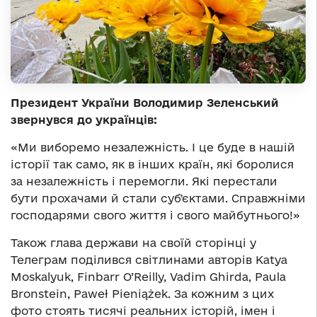
Президент України Володимир Зеленський
звернувся до українців:
«Ми виборемо незалежність. І це буде в нашій
історії так само, як в інших країн, які боролися
за незалежність і перемогли. Які перестали
бути прохачами й стали субʼєктами. Справжніми
господарями свого життя і свого майбутнього!»
Також глава держави на своїй сторінці у
Телеграм поділився світлинами авторів Katya
Moskalyuk, Finbarr O’Reilly, Vadim Ghirda, Paula
Bronstein, Paweł Pieniążek. За кожним з цих
фото стоять тисячі реальних історій, імен і