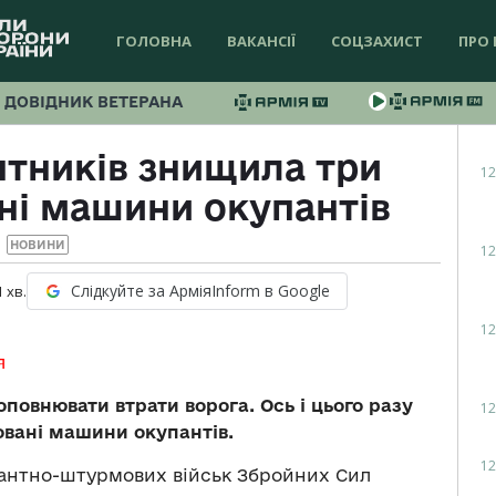
ГОЛОВНА
ВАКАНСІЇ
СОЦЗАХИСТ
ПРО 
ДОВІДНИК ВЕТЕРАНА
нтників знищила три
12
ні машини окупантів
НОВИНИ
12
Слідкуйте за АрміяInform в Google
1
хв.
12
я
повнювати втрати ворога. Ось і цього разу
12
овані машини окупантів.
12
антно-штурмових військ Збройних Сил