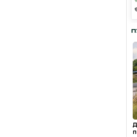
П
Д
п