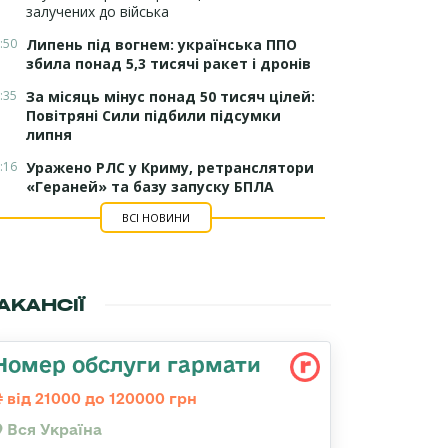
залучених до війська
:50
Липень під вогнем: українська ППО
збила понад 5,3 тисячі ракет і дронів
:35
За місяць мінус понад 50 тисяч цілей:
Повітряні Сили підбили підсумки
липня
:16
Уражено РЛС у Криму, ретранслятори
«Гераней» та базу запуску БПЛА
ВСІ НОВИНИ
АКАНСІЇ
Номер обслуги гармати
від 21000 до 120000 грн
Вся Україна