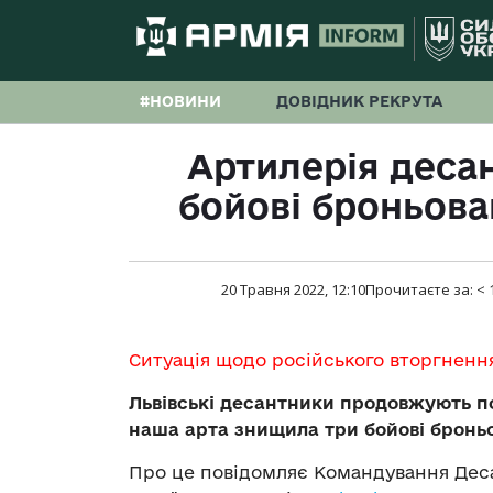
#НОВИНИ
ДОВІДНИК РЕКРУТА
Артилерія деса
бойові броньова
20 Травня 2022, 12:10
Прочитаєте за:
< 
Ситуація щодо російського вторгненн
Львівські десантники продовжують по
наша арта знищила три бойові бронь
Про це повідомляє Командування Дес