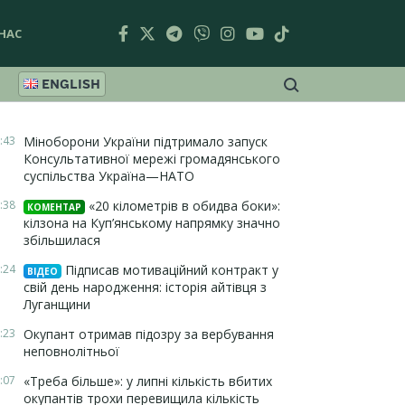
НАС
ENGLISH
:43
Міноборони України підтримало запуск
Консультативної мережі громадянського
суспільства Україна—НАТО
:38
«20 кілометрів в обидва боки»:
КОМЕНТАР
кілзона на Куп’янському напрямку значно
збільшилася
:24
Підписав мотиваційний контракт у
ВІДЕО
свій день народження: історія айтівця з
Луганщини
:23
Окупант отримав підозру за вербування
неповнолітньої
:07
«Треба більше»: у липні кількість вбитих
окупантів трохи перевищила кількість