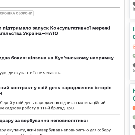
ХРОНІКА ОБОРОНИ
 підтримало запуск Консультативної мережі
спільства Україна—НАТО
бидва боки»: кілзона на Куп’янському напрямку
я
уди, де окупанти їх не чекають.
ний контракт у свій день народження: історія
и
 Сергій у свій день народження підписав мотиваційний
ує кадрову роботу в 111-й бригаді ТрО.
дозру за вербування неповнолітньої
зру окупанту, який завербував неповнолітню для собору