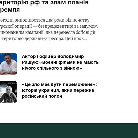
ериторію рф та злам планів
ремля
ьогодні виповнюється два роки від початку
урської операції — безпрецедентної за задумом
виконанням кампанії, яка перенесла бойові дії
а територію держави-агресора. Цей крок…
Актор і офіцер Володимир
Ращук: «Воєнні фільми не мають
нічого спільного з війною»
«Це зло має бути переможене»:
історія українця, який пережив
російський полон