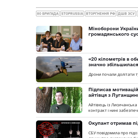
80 БРИГАДА
STOPRUSSIA
ВТОРГНЕННЯ РФ
ДШВ ЗСУ
Міноборони України
громадянського су
«20 кілометрів в о
значно збільшилас
Дрони почали долітати т
Підписав мотивацій
айтівця з Луганщин
Айтівець із Лисичанська
контракт і нині забезпеч
Окупант отримав пі
СБУ повідомила про підо