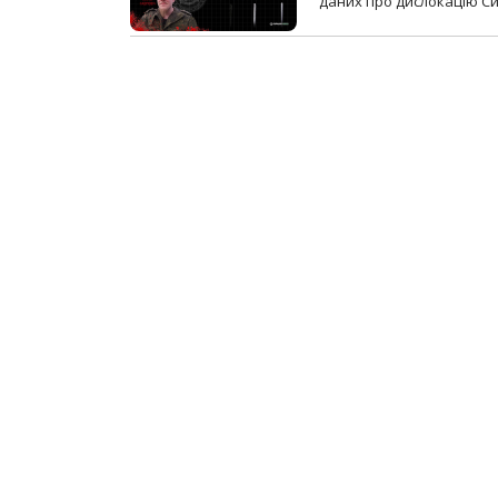
даних про дислокацію Си