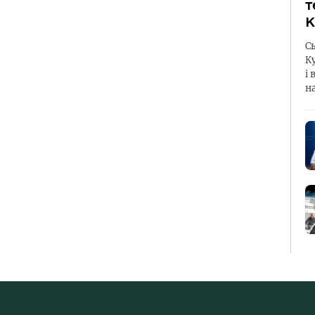
т
К
С
К
і 
н