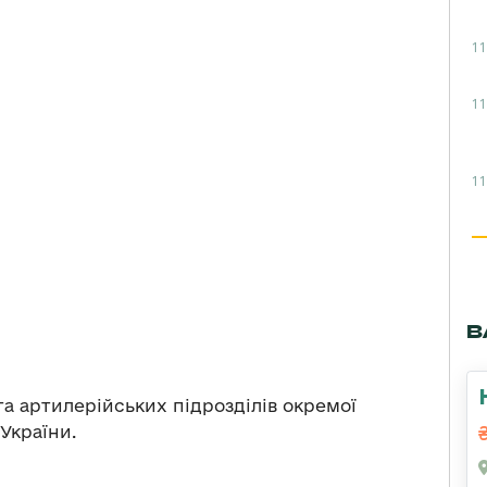
11
11
11
В
та артилерійських підрозділів окремої
України.