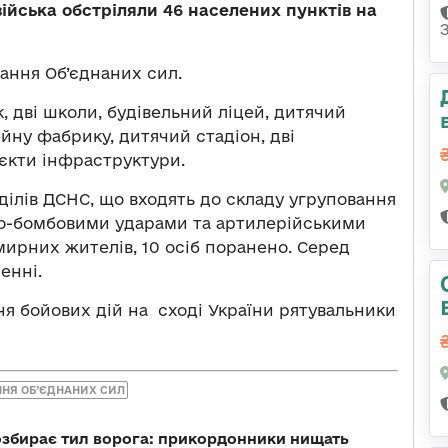
 війська обстріляли 46 населених пунктів на
ння Об’єднаних сил.
, дві школи, будівельний ліцей, дитячий
йну фабрику, дитячий стадіон, дві
’єкти інфраструктури.
ілів ДСНС, що входять до складу угруповання
но-бомбовими ударами та артилерійськими
ирних жителів, 10 осіб поранено. Серед
енні.
ня бойових дій на сході України рятувальники
НЯ ОБ’ЄДНАНИХ СИЛ
озбирає тил ворога: прикордонники нищать