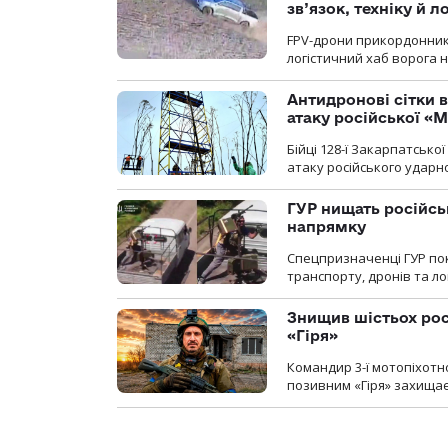
зв’язок, техніку й л
FPV-дрони прикордонників
логістичний хаб ворога 
Антидронові сітки в
атаку російської «М
Бійці 128-ї Закарпатсько
атаку російського ударн
ГУР нищать російськ
напрямку
Спецпризначенці ГУР пок
транспорту, дронів та ло
Знищив шістьох росі
«Гіря»
Командир 3-ї мотопіхотно
позивним «Гіря» захищає