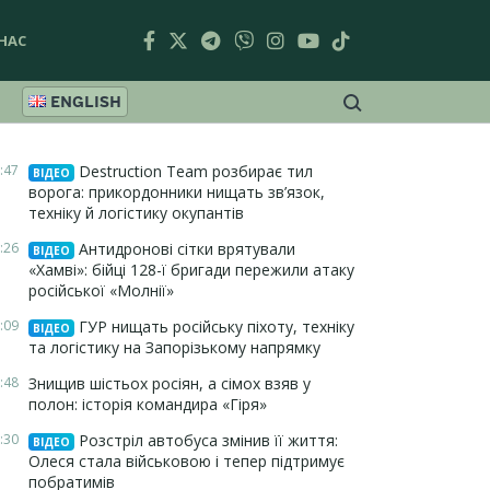
НАС
ENGLISH
:47
Destruction Team розбирає тил
ВІДЕО
ворога: прикордонники нищать зв’язок,
техніку й логістику окупантів
:26
Антидронові сітки врятували
ВІДЕО
«Хамві»: бійці 128-ї бригади пережили атаку
російської «Молнії»
:09
ГУР нищать російську піхоту, техніку
ВІДЕО
та логістику на Запорізькому напрямку
:48
Знищив шістьох росіян, а сімох взяв у
полон: історія командира «Гіря»
:30
Розстріл автобуса змінив її життя:
ВІДЕО
Олеся стала військовою і тепер підтримує
побратимів