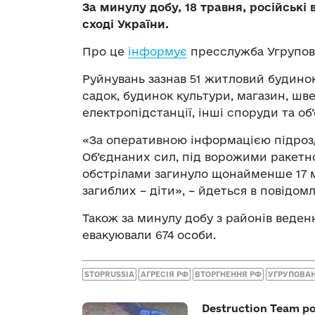
За минулу добу, 18 травня, російські
сході України.
Про це
інформує
пресслужба Угрупова
Руйнувань зазнав 51 житловий будинок
садок, будинок культури, магазин, шве
електропідстанції, інші споруди та об
«За оперативною інформацією підрозд
Об’єднаних сил, під ворожими ракет
обстрілами загинуло щонайменше 17 м
загиблих – діти», – йдеться в повідомл
Також за минулу добу з районів веден
евакуювали 674 особи.
STOPRUSSIA
АГРЕСІЯ РФ
ВТОРГНЕННЯ РФ
УГРУПОВАН
Destruction Team р