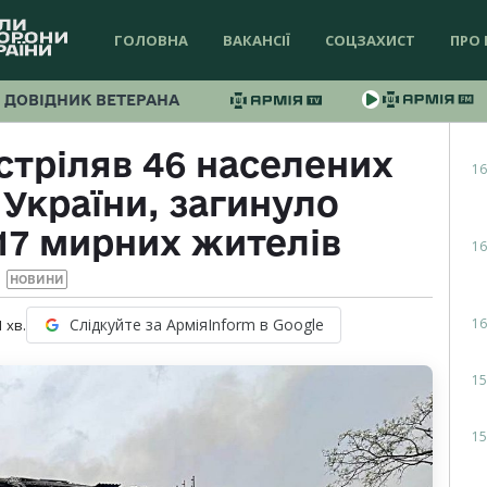
ГОЛОВНА
ВАКАНСІЇ
СОЦЗАХИСТ
ПРО 
ДОВІДНИК ВЕТЕРАНА
стріляв 46 населених
16
 України, загинуло
7 мирних жителів
16
НОВИНИ
16
Слідкуйте за АрміяInform в Google
1
хв.
15
15