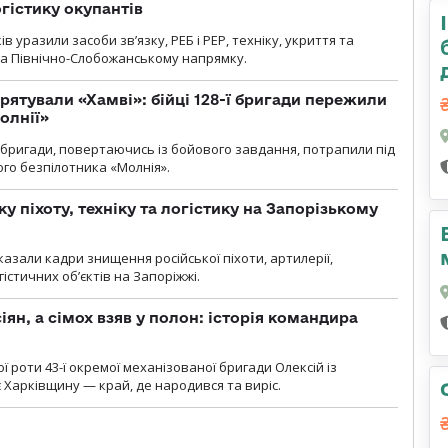
огістику окупантів
 уразили засоби зв’язку, РЕБ і РЕР, техніку, укриття та
на Північно-Слобожанському напрямку.
рятували «Хамві»: бійці 128-ї бригади пережили
олнії»
ї бригади, повертаючись із бойового завдання, потрапили під
ого безпілотника «Молнія».
у піхоту, техніку та логістику на Запорізькому
азали кадри знищення російської піхоти, артилерії,
гістичних об’єктів на Запоріжжі.
ян, а сімох взяв у полон: історія командира
ї роти 43-ї окремої механізованої бригади Олексій із
 Харківщину — край, де народився та виріс.