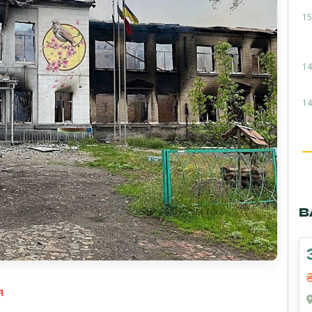
15
14
14
В
я