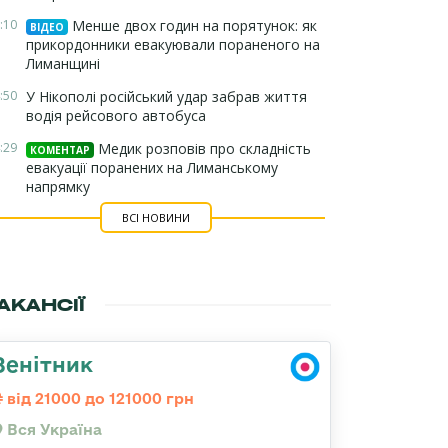
:10
Менше двох годин на порятунок: як
ВІДЕО
прикордонники евакуювали пораненого на
Лиманщині
:50
У Нікополі російський удар забрав життя
водія рейсового автобуса
:29
Медик розповів про складність
КОМЕНТАР
евакуації поранених на Лиманському
напрямку
ВСІ НОВИНИ
АКАНСІЇ
Зенітник
від 21000 до 121000 грн
Вся Україна