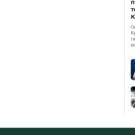
п
т
К
С
К
і 
н