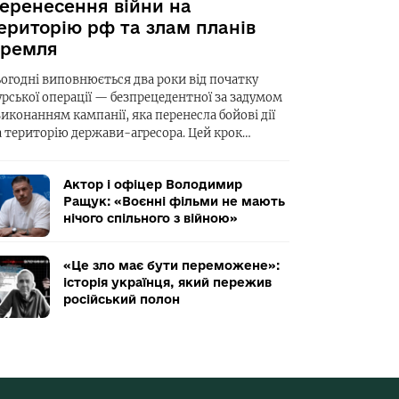
еренесення війни на
ериторію рф та злам планів
ремля
ьогодні виповнюється два роки від початку
урської операції — безпрецедентної за задумом
виконанням кампанії, яка перенесла бойові дії
а територію держави-агресора. Цей крок…
Актор і офіцер Володимир
Ращук: «Воєнні фільми не мають
нічого спільного з війною»
«Це зло має бути переможене»:
історія українця, який пережив
російський полон