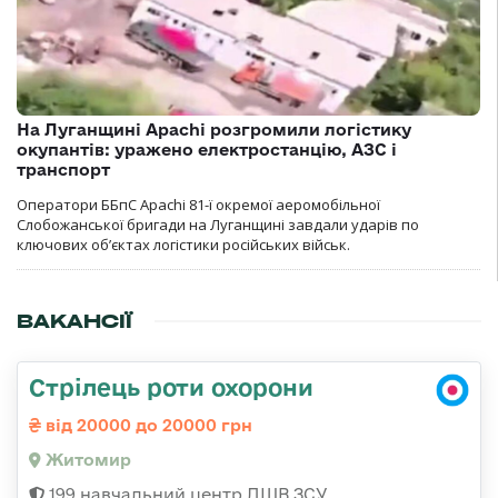
На Луганщині Apachi розгромили логістику
окупантів: уражено електростанцію, АЗС і
транспорт
Оператори ББпС Apachi 81-ї окремої аеромобільної
Слобожанської бригади на Луганщині завдали ударів по
ключових об’єктах логістики російських військ.
ВАКАНСІЇ
Стрілець роти охорони
від 20000 до 20000 грн
Житомир
199 навчальний центр ДШВ ЗСУ