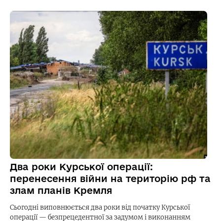
Два роки Курської операції:
перенесення війни на територію рф та
злам планів Кремля
Сьогодні виповнюється два роки від початку Курської
операції — безпрецедентної за задумом і виконанням