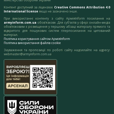
Міністерство оборони України
Контент доступний за ліцензією
Creative Commons Attribution 4.0
International license
якщо не зазначено інше.
При використанні контенту з сайту АрміяInform посилання на
armyinform.com.ua
обов’язкове. Для суб’єктів у сфері онлайн-медіа
обов’язковим є розміщення у першому абзаці матеріалу прямого та
відкритого для пошукових систем гіперпосилання на цитований
матеріал.
Політика користування сайтом АрміяInform
Політика використання файлів cookie
Зауваження та пропозиції по роботі сайту надсилайте на адресу:
webmaster@armyinform.com.ua