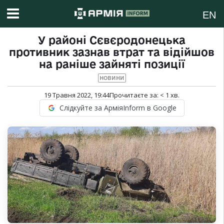
EN
У районі Сєвєродонецька
противник зазнав втрат та відійшов
на раніше зайняті позиції
НОВИНИ
19 Травня 2022, 19:44
Прочитаєте за:
< 1
хв.
Слідкуйте за АрміяInform в Google