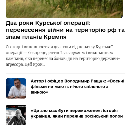
Два роки Курської операції:
перенесення війни на територію рф та
злам планів Кремля
Сьогодні виповнюється два роки від початку Курської
операції — безпрецедентної за задумом і виконанням
кампанії, яка перенесла бойові дії на територію держави-
агресора. Цей крок…
Актор і офіцер Володимир Ращук: «Воєнні
фільми не мають нічого спільного з
війною»
«Це зло має бути переможене»: історія
українця, який пережив російський полон