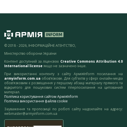
© 2018 - 2026, ІНФОРМАЦІЙНЕ АГЕНТСТВО,
Міністерство оборони України
Контент доступний за ліцензією
Creative Commons Attribution 4.0
International license
якщо не зазначено інше.
При використанні контенту з сайту АрміяInform посилання на
armyinform.com.ua
обов’язкове. Для суб’єктів у сфері онлайн-медіа
обов’язковим є розміщення у першому абзаці матеріалу прямого та
відкритого для пошукових систем гіперпосилання на цитований
матеріал.
Політика користування сайтом АрміяInform
Політика використання файлів cookie
Зауваження та пропозиції по роботі сайту надсилайте на адресу:
webmaster@armyinform.com.ua