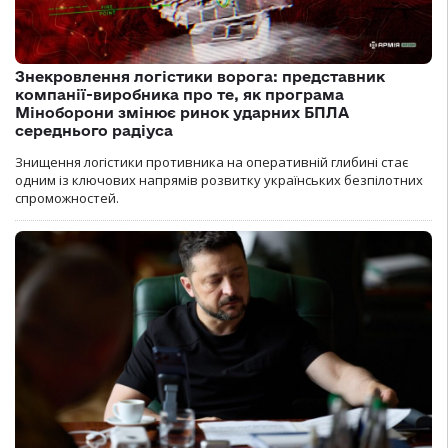
Знекровлення логістики ворога: представник
компанії-виробника про те, як програма
Міноборони змінює ринок ударних БПЛА
середнього радіуса
Знищення логістики противника на оперативній глибині стає
одним із ключових напрямів розвитку українських безпілотних
спроможностей.