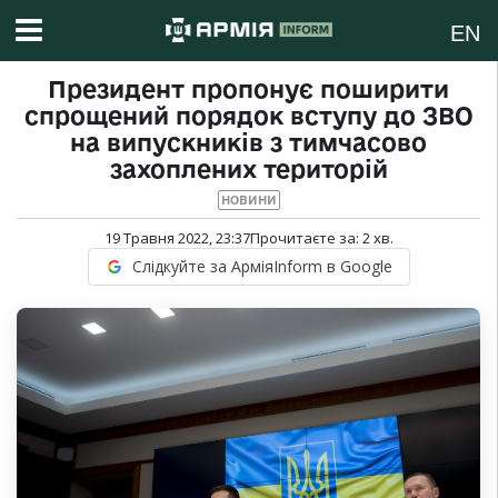
EN
Президент пропонує поширити
спрощений порядок вступу до ЗВО
на випускників з тимчасово
захоплених територій
НОВИНИ
19 Травня 2022, 23:37
Прочитаєте за:
2
хв.
Слідкуйте за АрміяInform в Google