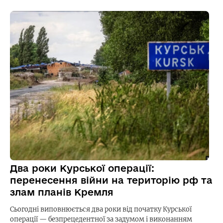
Два роки Курської операції:
перенесення війни на територію рф та
злам планів Кремля
Сьогодні виповнюється два роки від початку Курської
операції — безпрецедентної за задумом і виконанням