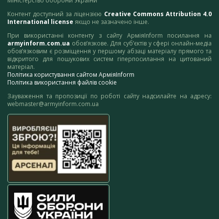
Міністерство оборони України
Контент доступний за ліцензією
Creative Commons Attribution 4.0
International license
якщо не зазначено інше.
При використанні контенту з сайту АрміяInform посилання на
armyinform.com.ua
обов’язкове. Для суб’єктів у сфері онлайн-медіа
обов’язковим є розміщення у першому абзаці матеріалу прямого та
відкритого для пошукових систем гіперпосилання на цитований
матеріал.
Політика користування сайтом АрміяInform
Політика використання файлів cookie
Зауваження та пропозиції по роботі сайту надсилайте на адресу:
webmaster@armyinform.com.ua