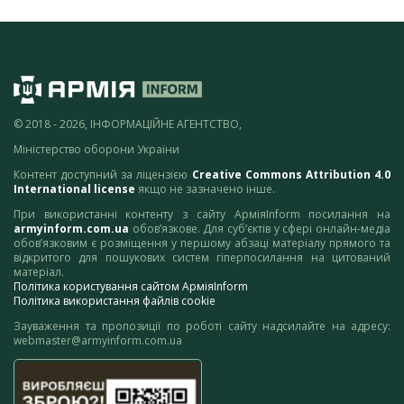
© 2018 - 2026, ІНФОРМАЦІЙНЕ АГЕНТСТВО,
Міністерство оборони України
Контент доступний за ліцензією
Creative Commons Attribution 4.0
International license
якщо не зазначено інше.
При використанні контенту з сайту АрміяInform посилання на
armyinform.com.ua
обов’язкове. Для суб’єктів у сфері онлайн-медіа
обов’язковим є розміщення у першому абзаці матеріалу прямого та
відкритого для пошукових систем гіперпосилання на цитований
матеріал.
Політика користування сайтом АрміяInform
Політика використання файлів cookie
Зауваження та пропозиції по роботі сайту надсилайте на адресу:
webmaster@armyinform.com.ua