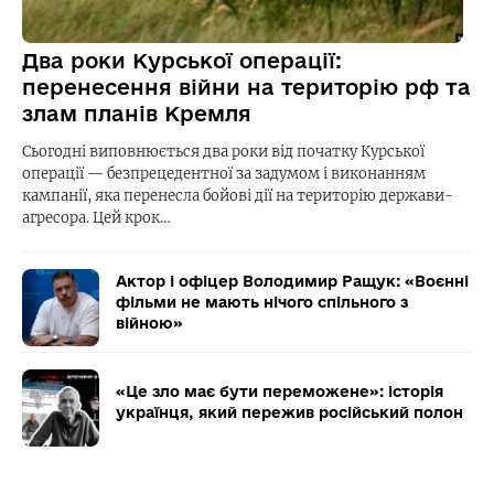
Два роки Курської операції:
перенесення війни на територію рф та
злам планів Кремля
Сьогодні виповнюється два роки від початку Курської
операції — безпрецедентної за задумом і виконанням
кампанії, яка перенесла бойові дії на територію держави-
агресора. Цей крок…
Актор і офіцер Володимир Ращук: «Воєнні
фільми не мають нічого спільного з
війною»
«Це зло має бути переможене»: історія
українця, який пережив російський полон