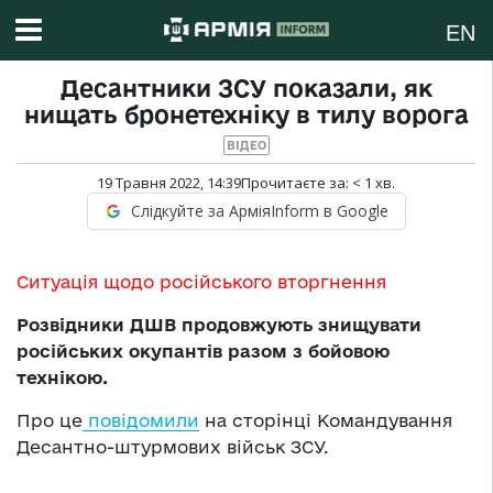
EN
Десантники ЗСУ показали, як
нищать бронетехніку в тилу ворога
ВІДЕО
19 Травня 2022, 14:39
Прочитаєте за:
< 1
хв.
Слідкуйте за АрміяInform в Google
Ситуація щодо російського вторгнення
Розвідники ДШВ продовжують знищувати
російських окупантів разом з бойовою
технікою.
Про це
повідомили
на сторінці Командування
Десантно-штурмових військ ЗСУ.