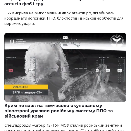
агентів фсб і гру
СБУ викрила на Миколаївщині двох агентів рф, які збирали
координати логістики, ППО, блокпостів і військових об’єктів для
ворожих ударів.
Крим не ваш: на тимчасово окупованому
півострові уразили російську систему ППО та
військовий кран
Спецпідрозділ «Group 13» ГУР МОУ спалив російський зенітний
ракетно-гарматний комплекс «панцирь-С1» та військовий кран