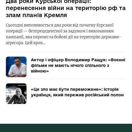
Два роки Курської операції:
перенесення війни на територію рф та
злам планів Кремля
Сьогодні виповнюється два роки від початку Курської
операції — безпрецедентної за задумом і виконанням
кампанії, яка перенесла бойові дії на територію держави-
агресора. Цей крок…
Актор і офіцер Володимир Ращук: «Воєнні
фільми не мають нічого спільного з
війною»
«Це зло має бути переможене»: історія
українця, який пережив російський полон