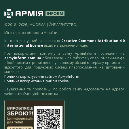
© 2018 - 2026, ІНФОРМАЦІЙНЕ АГЕНТСТВО,
Міністерство оборони України
Контент доступний за ліцензією
Creative Commons Attribution 4.0
International license
якщо не зазначено інше.
При використанні контенту з сайту АрміяInform посилання на
armyinform.com.ua
обов’язкове. Для суб’єктів у сфері онлайн-медіа
обов’язковим є розміщення у першому абзаці матеріалу прямого та
відкритого для пошукових систем гіперпосилання на цитований
матеріал.
Політика користування сайтом АрміяInform
Політика використання файлів cookie
Зауваження та пропозиції по роботі сайту надсилайте на адресу:
webmaster@armyinform.com.ua