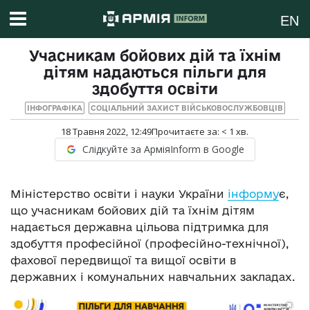
EN
Учасникам бойових дій та їхнім
дітям надаються пільги для
здобуття освіти
ІНФОГРАФІКА
СОЦІАЛЬНИЙ ЗАХИСТ ВІЙСЬКОВОСЛУЖБОВЦІВ
18 Травня 2022, 12:49
Прочитаєте за:
< 1
хв.
Слідкуйте за АрміяInform в Google
Міністерство освіти і науки України
інформу
є,
що учасникам бойових дій та їхнім дітям
надається державна цільова підтримка для
здобуття професійної (професійно-технічної),
фахової передвищої та вищої освіти в
державних і комунальних навчальних закладах.