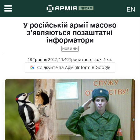
EN
У російській армії масово
з’являються позаштатні
інформатори
НОВИНИ
18 Травня 2022, 11:49
Прочитаєте за:
< 1
хв.
Слідкуйте за АрміяInform в Google