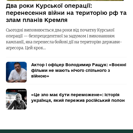
Два роки Курської операції:
перенесення війни на територію рф та
злам планів Кремля
Сьогодні виповнюється два роки від початку Курської
операції — безпрецедентної за задумом і виконанням
кампанії, яка перенесла бойові дії на територію держави-
агресора. Цей крок…
Актор і офіцер Володимир Ращук: «Воєнні
фільми не мають нічого спільного з
війною»
«Це зло має бути переможене»: історія
українця, який пережив російський полон