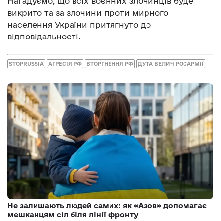
Нагадуємо, що всіх воєнних злочинців буде
викрито та за злочини проти мирного
населення України притягнуто до
відповідальності.
STOPRUSSIA
АГРЕСІЯ РФ
ВТОРГНЕННЯ РФ
ДУТА ВЕЛИЧ РОСАРМІЇ
Не залишають людей самих: як «Азов» допомагає
мешканцям сіл біля лінії фронту