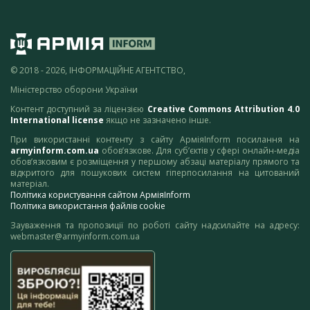
© 2018 - 2026, ІНФОРМАЦІЙНЕ АГЕНТСТВО,
Міністерство оборони України
Контент доступний за ліцензією
Creative Commons Attribution 4.0
International license
якщо не зазначено інше.
При використанні контенту з сайту АрміяInform посилання на
armyinform.com.ua
обов’язкове. Для суб’єктів у сфері онлайн-медіа
обов’язковим є розміщення у першому абзаці матеріалу прямого та
відкритого для пошукових систем гіперпосилання на цитований
матеріал.
Політика користування сайтом АрміяInform
Політика використання файлів cookie
Зауваження та пропозиції по роботі сайту надсилайте на адресу:
webmaster@armyinform.com.ua