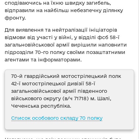
сподіваючись на їхню швидку загибель,
відправили на найбільш небезпечну ділянку
фронту.
Для виявлення та нейтралізації ініціаторів
відмови від участі у війні, у відділі фсб 58-ї
загальновійськової армії вирішили наповнити
підрозділи 70-го полку своїми позаштатними
агентами та інформаторами.
70-й гвардійський мотострілецький полк
42-ї мотострілецької дивізії 58-ї
загальновійськової армії південного
військового округу (в/ч 71718) м. Шалі,
Чеченська республіка.
Список особового складу 70 полку