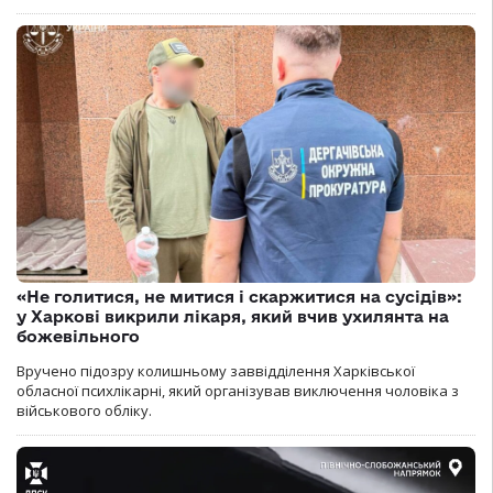
«Не голитися, не митися і скаржитися на сусідів»:
у Харкові викрили лікаря, який вчив ухилянта на
божевільного
Вручено підозру колишньому заввідділення Харківської
обласної психлікарні, який організував виключення чоловіка з
військового обліку.