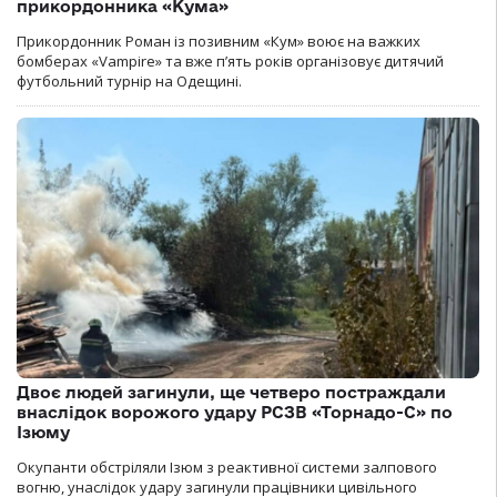
прикордонника «Кума»
Прикордонник Роман із позивним «Кум» воює на важких
бомберах «Vampire» та вже п’ять років організовує дитячий
футбольний турнір на Одещині.
Двоє людей загинули, ще четверо постраждали
внаслідок ворожого удару РСЗВ «Торнадо-С» по
Ізюму
Окупанти обстріляли Ізюм з реактивної системи залпового
вогню, унаслідок удару загинули працівники цивільного