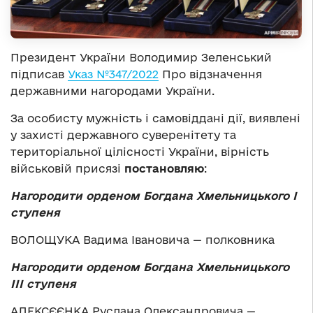
Президент України Володимир Зеленський
підписав
Указ №347/2022
Про відзначення
державними нагородами України.
За особисту мужність і самовіддані дії, виявлені
у захисті державного суверенітету та
територіальної цілісності України, вірність
військовій присязі
постановляю
:
Нагородити орденом Богдана Хмельницького І
ступеня
ВОЛОЩУКА Вадима Івановича — полковника
Нагородити орденом Богдана Хмельницького
ІІІ ступеня
АЛЕКСЄЄНКА Руслана Олександровича —