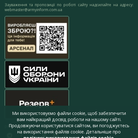
Зауваження та пропозиції по роботі сайту надсилайте на адресу:
webmaster@armyinform.com.ua
Ми використовуємо файли cookie, щоб забезпечити
вам найкращий досвід роботи на нашому сайті.
Продовжуючи користуватися сайтом, ви погоджуєтесь
press@armyinform.com.ua
на використання файлів cookie. Детальніше про
політику використання файлів cookie
.