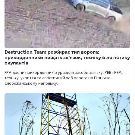
Destruction Team розбирає тил ворога:
прикордонники нищать зв’язок, техніку й логістику
окупантів
FPV-дрони прикордонників уразили засоби зв’язку, РЕБ і РЕР,
техніку, укриття та логістичний хаб ворога на Північно-
Слобожанському напрямку.