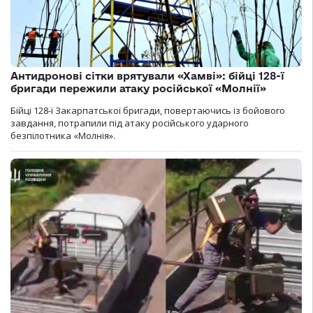
Антидронові сітки врятували «Хамві»: бійці 128-ї
бригади пережили атаку російської «Молнії»
Бійці 128-ї Закарпатської бригади, повертаючись із бойового
завдання, потрапили під атаку російського ударного
безпілотника «Молнія».