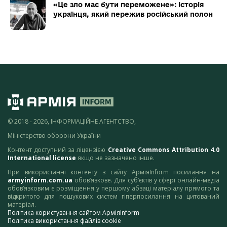
«Це зло має бути переможене»: історія
українця, який пережив російський полон
© 2018 - 2026, ІНФОРМАЦІЙНЕ АГЕНТСТВО,
Міністерство оборони України
Контент доступний за ліцензією
Creative Commons Attribution 4.0
International license
якщо не зазначено інше.
При використанні контенту з сайту АрміяInform посилання на
armyinform.com.ua
обов’язкове. Для суб’єктів у сфері онлайн-медіа
обов’язковим є розміщення у першому абзаці матеріалу прямого та
відкритого для пошукових систем гіперпосилання на цитований
матеріал.
Політика користування сайтом АрміяInform
Політика використання файлів cookie