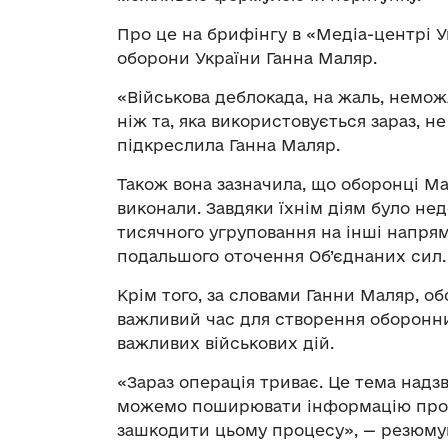
Про це на брифінгу в «Медіа-центрі У
оборони України Ганна Маляр.
«Військова деблокада, на жаль, неможл
ніж та, яка використовується зараз, н
підкреслила Ганна Маляр.
Також вона зазначила, що оборонці М
виконали. Завдяки їхнім діям було н
тисячного угруповання на інші напрям
подальшого оточення Об’єднаних сил.
Крім того, за словами Ганни Маляр, о
важливий час для створення оборонни
важливих військових дій.
«Зараз операція триває. Це тема надзв
можемо поширювати інформацію про її
зашкодити цьому процесу», — резюмув