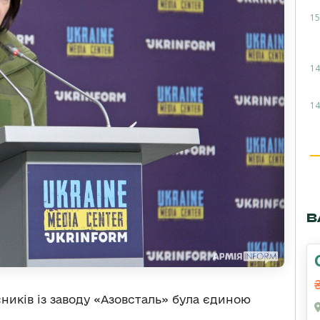
15
14
14
В
сників із заводу «Азовсталь» була єдиною