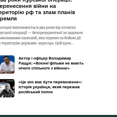
еренесення війни на
ериторію рф та злам планів
ремля
ьогодні виповнюється два роки від початку
урської операції — безпрецедентної за задумом
виконанням кампанії, яка перенесла бойові дії
а територію держави-агресора. Цей крок…
Актор і офіцер Володимир
Ращук: «Воєнні фільми не мають
нічого спільного з війною»
«Це зло має бути переможене»:
історія українця, який пережив
російський полон