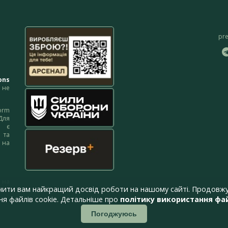
pr
ons
не
orm
Для
м є
 та
 на
 на
чити вам найкращий досвід роботи на нашому сайті. Продовжу
я файлів cookie. Детальніше про
політику використання фай
Погоджуюсь