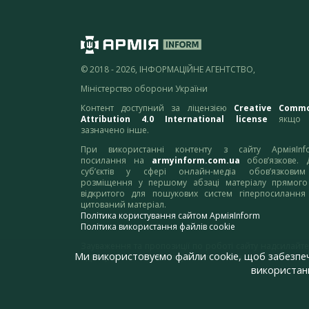
© 2018 - 2026, ІНФОРМАЦІЙНЕ АГЕНТСТВО,
Міністерство оборони України
Контент доступний за ліцензією
Creative Comm
Attribution 4.0 International license
якщо 
зазначено інше.
При використанні контенту з сайту АрміяInf
посилання на
armyinform.com.ua
обов’язкове. 
суб’єктів у сфері онлайн-медіа обов’язкови
розміщення у першому абзаці матеріалу прямого
відкритого для пошукових систем гіперпосилання
цитований матеріал.
Політика користування сайтом АрміяInform
Політика використання файлів cookie
Зауваження та пропозиції по роботі сайту надсилайте
Ми використовуємо файли cookie, щоб забезпе
адресу:
webmaster@armyinform.com.ua
використанн