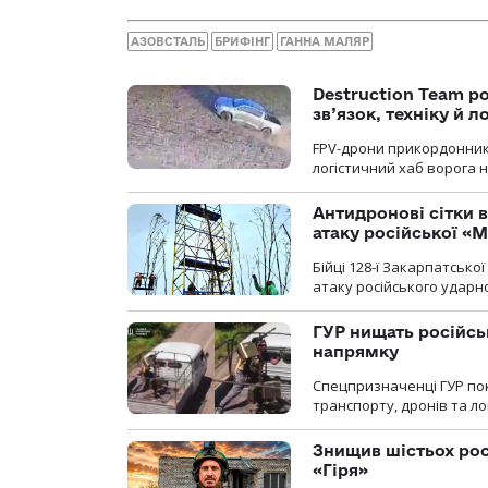
АЗОВСТАЛЬ
БРИФІНГ
ГАННА МАЛЯР
Destruction Team р
зв’язок, техніку й л
FPV-дрони прикордонників
логістичний хаб ворога 
Антидронові сітки в
атаку російської «М
Бійці 128-ї Закарпатсько
атаку російського ударн
ГУР нищать російськ
напрямку
Спецпризначенці ГУР пок
транспорту, дронів та ло
Знищив шістьох росі
«Гіря»