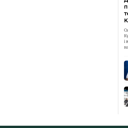
п
т
К
С
К
і 
н