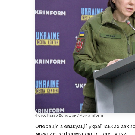
Фото: Назар Волошин / АрміяInform
Операція з евакуації українських захи
можливою формулою їх порятунку.