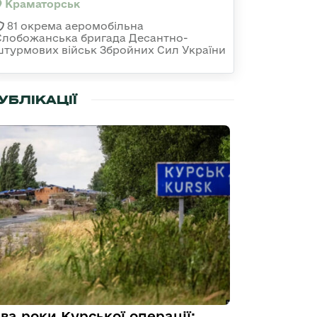
Краматорськ
81 окрема аеромобільна
Слобожанська бригада Десантно-
штурмових військ Збройних Сил України
УБЛІКАЦІЇ
ва роки Курської операції: