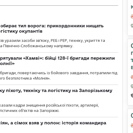
озбирає тил ворога: прикордонники нищать
огістику окупантів
 уразили засоби зв’язку, РЕБ і РЕР, техніку, укриття та
на Північно-Слобожанському напрямку.
рятували «Хамві»: бійці 128-ї бригади пережили
олнії»
ї бригади, повертаючись із бойового завдання, потрапили під
ого безпілотника «Молнія».
у піхоту, техніку та логістику на Запорізькому
азали кадри знищення російської піхоти, артилерії,
гістичних об’єктів на Запоріжжі.
ян, а сімох взяв у полон: історія командира