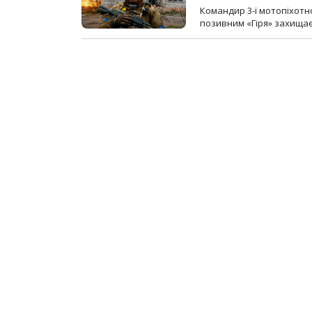
Командир 3-ї мотопіхотно
позивним «Гіря» захищає