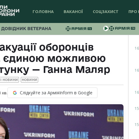
ГОЛОВНА
ВАКАНСІЇ
СОЦЗАХИСТ
ПРО 
ДОВІДНИК ВЕТЕРАНА
акуації оборонців
16
а єдиною можливою
унку — Ганна Маляр
16
І НОВИНИ
НОВИНИ
16
Слідкуйте за АрміяInform в Google
1
хв.
15
15