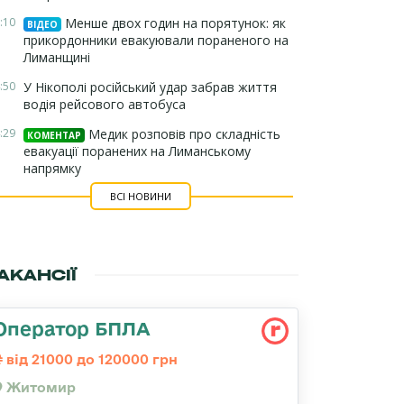
:10
Менше двох годин на порятунок: як
ВІДЕО
прикордонники евакуювали пораненого на
Лиманщині
:50
У Нікополі російський удар забрав життя
водія рейсового автобуса
:29
Медик розповів про складність
КОМЕНТАР
евакуації поранених на Лиманському
напрямку
ВСІ НОВИНИ
АКАНСІЇ
Оператор БПЛА
від 21000 до 120000 грн
Житомир