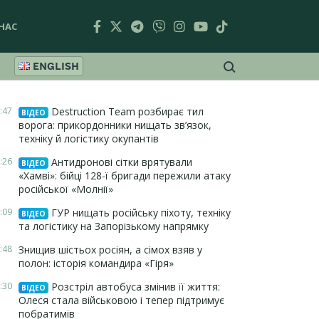
НАС
ENGLISH
:47
Destruction Team розбирає тил
ВІДЕО
ворога: прикордонники нищать зв’язок,
техніку й логістику окупантів
:26
Антидронові сітки врятували
ВІДЕО
«Хамві»: бійці 128-ї бригади пережили атаку
російської «Молнії»
:09
ГУР нищать російську піхоту, техніку
ВІДЕО
та логістику на Запорізькому напрямку
:48
Знищив шістьох росіян, а сімох взяв у
полон: історія командира «Гіря»
:30
Розстріл автобуса змінив її життя:
ВІДЕО
Олеся стала військовою і тепер підтримує
побратимів