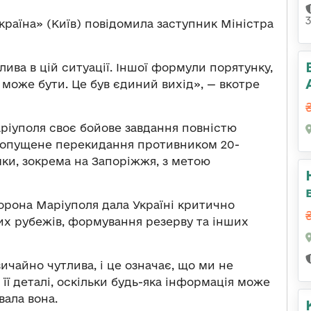
країна» (Київ) повідомила заступник Міністра
ива в цій ситуації. Іншої формули порятунку,
е може бути. Це був єдиний вихід»,
—
вкотре
аріуполя своє бойове завдання повністю
едопущене перекидання противником 20-
ки, зокрема на Запоріжжя, з метою
борона Маріуполя дала Україні критично
х рубежів, формування резерву та інших
ичайно чутлива, і це означає, що ми не
 деталі, оскільки будь-яка інформація може
ала вона.